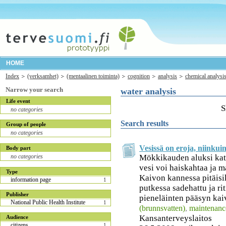
HOME
Index
(verksamhet)
(mentaalinen toiminta)
cognition
analysis
chemical analysi
Narrow your search
water analysis
Life event
S
no categories
Search results
Group of people
no categories
Vesissä on eroja, niinkuin
Body part
Mökkikauden aluksi kats
no categories
vesi voi haiskahtaa ja 
Type
Kaivon kannessa pitäisik
information page
1
putkessa sadehattu ja ri
Publisher
pieneläinten pääsyn kaiv
National Public Health Institute
1
(brunnsvatten)
,
maintenanc
Kansanterveyslaitos
Audience
citizens
1