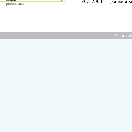
26.5.2008 → (kansalais
professionals
© TerveS