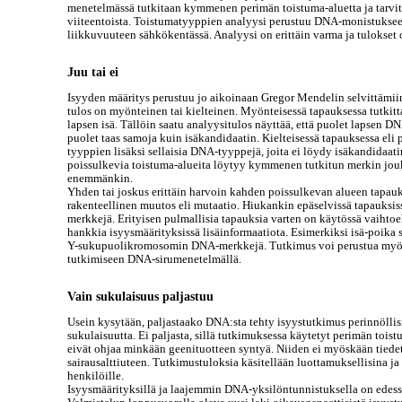
menetelmässä tutkitaan kymmenen perimän toistuma-aluetta ja tarvitt
viiteentoista. Toistumatyyppien analyysi perustuu DNA-monistukse
liikkuvuuteen sähkökentässä. Analyysi on erittäin varma ja tulokset ov
Juu tai ei
Isyyden määritys perustuu jo aikoinaan Gregor Mendelin selvittämii
tulos on myönteinen tai kielteinen. Myönteisessä tapauksessa tutkitt
lapsen isä. Tällöin saatu analyysitulos näyttää, että puolet lapsen 
puolet taas samoja kuin isäkandidaatin. Kielteisessä tapauksessa eli
tyyppien lisäksi sellaisia DNA-tyyppejä, joita ei löydy isäkandidaat
poissulkevia toistuma-alueita löytyy kymmenen tutkitun merkin jou
enemmänkin.
Yhden tai joskus erittäin harvoin kahden poissulkevan alueen tapauk
rakenteellinen muutos eli mutaatio. Hiukankin epäselvissä tapauksis
merkkejä. Erityisen pulmallisia tapauksia varten on käytössä vaihto
hankkia isyysmäärityksissä lisäinformaatiota. Esimerkiksi isä-poika 
Y-sukupuolikromosomin DNA-merkkejä. Tutkimus voi perustua myö
tutkimiseen DNA-sirumenetelmällä.
Vain sukulaisuus paljastuu
Usein kysytään, paljastaako DNA:sta tehty isyystutkimus perinnölli
sukulaisuutta. Ei paljasta, sillä tutkimuksessa käytetyt perimän toistu
eivät ohjaa minkään geenituotteen syntyä. Niiden ei myöskään tied
sairausalttiuteen. Tutkimustuloksia käsitellään luottamuksellisina ja 
henkilöille.
Isyysmäärityksillä ja laajemmin DNA-yksilöntunnistuksella on edessä