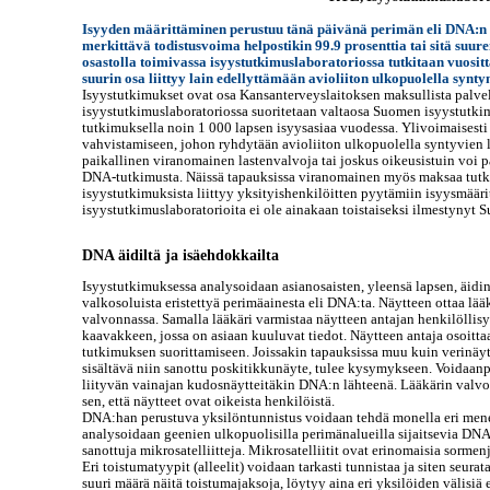
Isyyden määrittäminen perustuu tänä päivänä perimän eli DNA:n t
merkittävä todistusvoima helpostikin 99.9 prosenttia tai sitä su
osastolla toimivassa isyystutkimuslaboratoriossa tutkitaan vuositt
suurin osa liittyy lain edellyttämään avioliiton ulkopuolella synt
Isyystutkimukset ovat osa Kansanterveyslaitoksen maksullista palv
isyystutkimuslaboratoriossa suoritetaan valtaosa Suomen isyystutki
tutkimuksella noin 1 000 lapsen isyysasiaa vuodessa. Ylivoimaisesti 
vahvistamiseen, johon ryhdytään avioliiton ulkopuolella syntyvien la
paikallinen viranomainen lastenvalvoja tai joskus oikeusistuin voi 
DNA-tutkimusta. Näissä tapauksissa viranomainen myös maksaa tutkim
isyystutkimuksista liittyy yksityishenkilöitten pyytämiin isyysmääri
isyystutkimuslaboratorioita ei ole ainakaan toistaiseksi ilmestynyt
DNA äidiltä ja isäehdokkailta
Isyystutkimuksessa analysoidaan asianosaisten, yleensä lapsen, äid
valkosoluista eristettyä perimäainesta eli DNA:ta. Näytteen ottaa lää
valvonnassa. Samalla lääkäri varmistaa näytteen antajan henkilöllis
kaavakkeen, jossa on asiaan kuuluvat tiedot. Näytteen antaja osoitt
tutkimuksen suorittamiseen. Joissakin tapauksissa muu kuin verinäyt
sisältävä niin sanottu poskitikkunäyte, tulee kysymykseen. Voidaan
liityvän vainajan kudosnäytteitäkin DNA:n lähteenä. Lääkärin valvom
sen, että näytteet ovat oikeista henkilöistä.
DNA:han perustuva yksilöntunnistus voidaan tehdä monella eri mene
analysoidaan geenien ulkopuolisilla perimänalueilla sijaitsevia DNA
sanottuja mikrosatelliitteja. Mikrosatelliitit ovat erinomaisia sormen
Eri toistumatyypit (alleelit) voidaan tarkasti tunnistaa ja siten seura
suuri määrä näitä toistumajaksoja, löytyy aina eri yksilöiden välisiä