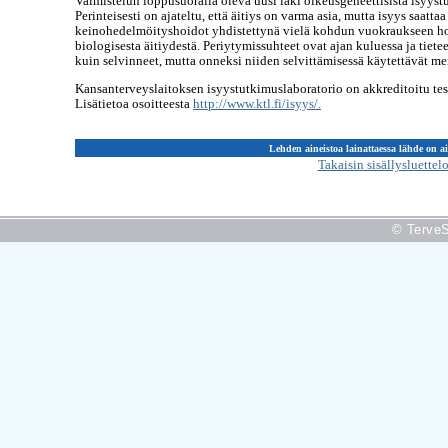
Valmistelun loppusuoralla oleva uusi laki oikeusgeneettisistä isyyst
Perinteisesti on ajateltu, että äitiys on varma asia, mutta isyys saat
keinohedelmöityshoidot yhdistettynä vielä kohdun vuokraukseen ho
biologisesta äitiydestä. Periytymissuhteet ovat ajan kuluessa ja tiet
kuin selvinneet, mutta onneksi niiden selvittämisessä käytettävät m
Kansanterveyslaitoksen isyystutkimuslaboratorio on akkreditoitu te
Lisätietoa osoitteesta
http://www.ktl.fi/isyys/.
Lehden aineistoa lainattaessa lähde on a
Takaisin sisällysluettel
© TerveS