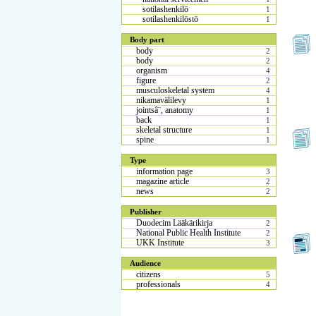
sotilashenkilö
1
sotilashenkilöstö
1
Body part
body
2
body
2
organism
4
figure
2
musculoskeletal system
4
nikamavälilevy
1
jointsâ¨, anatomy
1
back
1
skeletal structure
1
spine
1
Type
information page
3
magazine article
2
news
2
Publisher
Duodecim Lääkärikirja
2
National Public Health Institute
2
UKK Institute
3
Audience
citizens
5
professionals
4