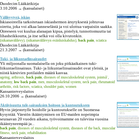
Duodecim Lääkärikirja
3.10.2006 → (kansalaiset)
Välilevytyrä, iskias
Iskiasoireella tarkoitetaan iskiashermon ärsytyksestä johtuvaa
oiretta, joka voi alkaa lanneselästä ja voi ulottua varpaisiin saakka.
Oireeseen voi kuulua alaraajan kipua, pistelyä, tunnottomuutta tai
lihasheikkoutta, ja itse selkä voi olla kivutonkin.
(nikamavälilevy)
,
(nikamavälilevyn esiinluiskahdus)
,
back pain
,
sciatica
Duodecim Lääkärikirja
21.3.2007 → (kansalaiset)
Tuki- ja liikuntaelinsairaudet
Yli miljoonalla suomalaisella on joku pitkäaikainen tuki-
liikuntaelinsairaus. Tuki- ja liikuntaelinsairaudet ovat yleisiä, ja
niistä kärsivien potilaiden määrä kasvaa.
ageing
,
arthrosis
,
back pain
,
diseases of musculoskeletal system
,
jointsâ¨,
anatomy
,
low back pain
,
men
,
musculoskeletal system
,
neck pain
,
rheumatoid
arthritis
,
risk factors
,
sciatica
,
shoulder pain
,
women
Kansanterveyslaitos
26.10.2006 → (kansalaiset)
Aktiivisuutta tule-sairauksien hoitoon ja kuntoutukseen
Hyvin järjestetylle hoidolle ja kuntoutukselle on Suomessa
kysyntää. Väestön ikääntyminen on EU-maiden nopeimpia
seuraavan 20 vuoden aikana, työvoimamme on tulevina vuosina
ikääntyneempää ja...
back pain
,
diseases of musculoskeletal system
,
diseases of the back
,
muscular
fitness
,
neck pain
,
rehabilitation
Kansanterveyslaitos