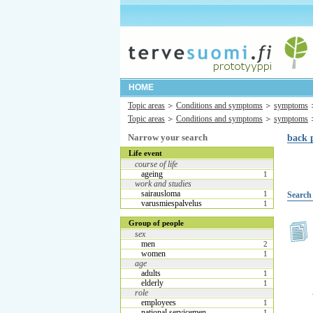
HOME
Topic areas
Conditions and symptoms
symptoms
Topic areas
Conditions and symptoms
symptoms
Narrow your search
back 
Life event
course of life
ageing
1
work and studies
sairausloma
1
Search 
varusmiespalvelus
1
Group of people
sex
men
2
women
1
age
adults
1
elderly
1
role
employees
1
national servicemen
1