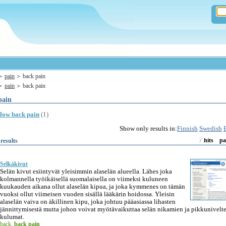
pain
back pain
pain
back pain
pain
low back pain
(1)
Show only results in:
Finnish
Swedish
7
results
hits
pa
Selkäkivut
Selän kivut esiintyvät yleisimmin alaselän alueella. Lähes joka
kolmannella työikäisellä suomalaisella on viimeksi kuluneen
kuukauden aikana ollut alaselän kipua, ja joka kymmenes on tämän
vuoksi ollut viimeisen vuoden sisällä lääkärin hoidossa. Yleisin
alaselän vaiva on äkillinen kipu, joka johtuu pääasiassa lihasten
jännittymisestä mutta johon voivat myötävaikuttaa selän nikamien ja pikkunivelt
kulumat.
back
,
back pain