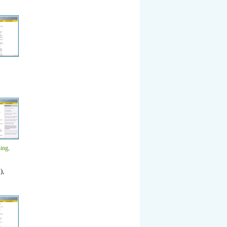
ning
,
),