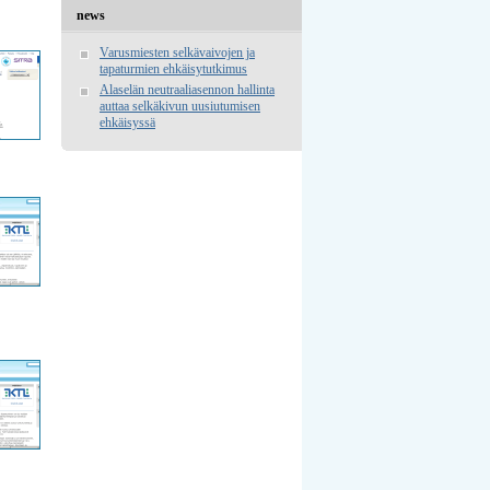
news
Varusmiesten selkävaivojen ja
tapaturmien ehkäisytutkimus
Alaselän neutraaliasennon hallinta
auttaa selkäkivun uusiutumisen
ehkäisyssä