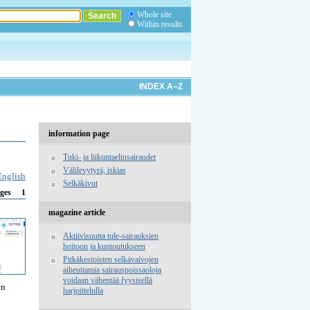
Whole site
Within results
INDEX A–Z
information page
Tuki- ja liikuntaelinsairaudet
Välilevytyrä, iskias
English
Selkäkivut
1
ges
magazine article
Aktiivisuutta tule-sairauksien
hoitoon ja kuntoutukseen
Pitkäkestoisten selkävaivojen
aiheuttamia sairauspoissaoloja
voidaan vähentää fyysisellä
en
harjoittelulla