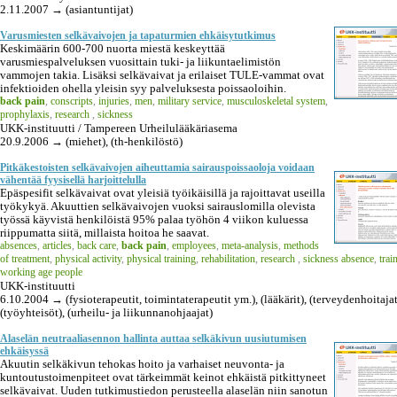
2.11.2007 → (asiantuntijat)
Varusmiesten selkävaivojen ja tapaturmien ehkäisytutkimus
Keskimäärin 600-700 nuorta miestä keskeyttää
varusmiespalveluksen vuosittain tuki- ja liikuntaelimistön
vammojen takia. Lisäksi selkävaivat ja erilaiset TULE-vammat ovat
infektioiden ohella yleisin syy palveluksesta poissaoloihin.
back pain
,
conscripts
,
injuries
,
men
,
military service
,
musculoskeletal system
,
prophylaxis
,
research
,
sickness
UKK-instituutti / Tampereen Urheilulääkäriasema
20.9.2006 → (miehet), (th-henkilöstö)
Pitkäkestoisten selkävaivojen aiheuttamia sairauspoissaoloja voidaan
vähentää fyysisellä harjoittelulla
Epäspesifit selkävaivat ovat yleisiä työikäisillä ja rajoittavat useilla
työkykyä. Akuuttien selkävaivojen vuoksi sairauslomilla olevista
työssä käyvistä henkilöistä 95% palaa työhön 4 viikon kuluessa
riippumatta siitä, millaista hoitoa he saavat.
absences
,
articles
,
back care
,
back pain
,
employees
,
meta-analysis
,
methods
of treatment
,
physical activity
,
physical training
,
rehabilitation
,
research
,
sickness absence
,
trai
working age people
UKK-instituutti
6.10.2004 → (fysioterapeutit, toimintaterapeutit ym.), (lääkärit), (terveydenhoitajat
(työyhteisöt), (urheilu- ja liikunnanohjaajat)
Alaselän neutraaliasennon hallinta auttaa selkäkivun uusiutumisen
ehkäisyssä
Akuutin selkäkivun tehokas hoito ja varhaiset neuvonta- ja
kuntoutustoimenpiteet ovat tärkeimmät keinot ehkäistä pitkittyneet
selkävaivat. Uuden tutkimustiedon perusteella alaselän niin sanotun