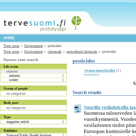
HOME
Topic areas
Environment
pesticides
Topic areas
Environment
chemicals
agricultural chemicals
pesticides
Narrow your search
pesticides
Life event
-synon insecticides
(1)
seasons
permethrin
autumn
1
winter
1
S
Group of people
Search results
no categories
Body part
Suurilla vesilaitoksilla l
no categories
Suomessa talousveden la
Type
vuosikymmeniä. Vuodest
magazine article
2
vesilaitosten tiedot pitä
Euroopan komissiolle k
Publisher
National Public Health Institute
2