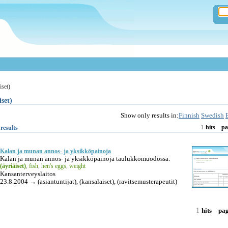
iset)
iset)
Show only results in:
Finnish
Swedish
1
results
hits
pa
Kalan ja munan annos- ja yksikköpainoja
Kalan ja munan annos- ja yksikköpainoja taulukkomuodossa.
(äyriäiset)
,
fish
,
hen's eggs
,
weight
Kansanterveyslaitos
23.8.2004 → (asiantuntijat), (kansalaiset), (ravitsemusterapeutit)
1
hits
pa