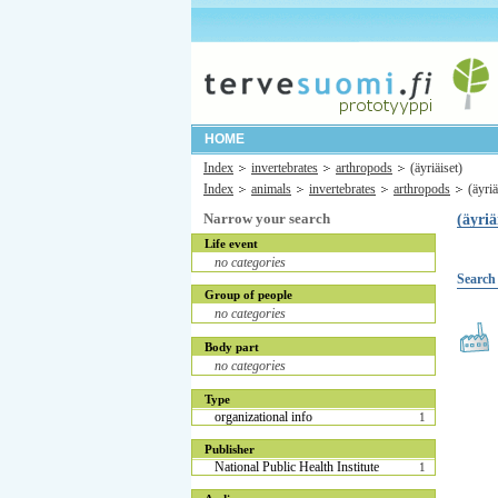
HOME
Index
invertebrates
arthropods
(äyriäiset)
Index
animals
invertebrates
arthropods
(äyriä
Narrow your search
(äyriä
Life event
no categories
Search 
Group of people
no categories
Body part
no categories
Type
organizational info
1
Publisher
National Public Health Institute
1