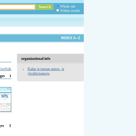
Whole site
Within results
INDEX A–Z
organizational info
English
Kalan ja munan annos- ja
yksikköpainoja
1
ges
1
ges