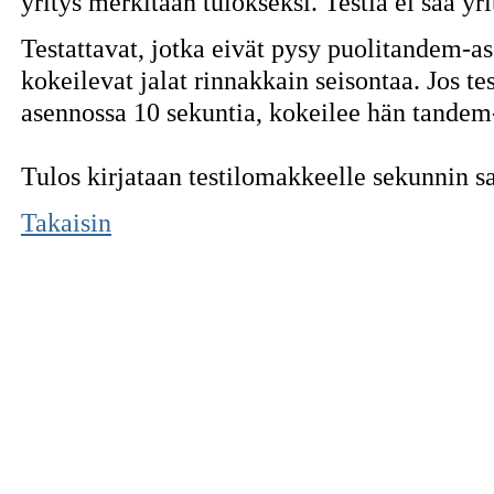
yritys merkitään tulokseksi. Testiä ei saa yr
Testattavat, jotka eivät pysy puolitandem-a
kokeilevat jalat rinnakkain seisontaa. Jos t
asennossa 10 sekuntia, kokeilee hän tandem
Tulos kirjataan testilomakkeelle sekunnin s
Takaisin