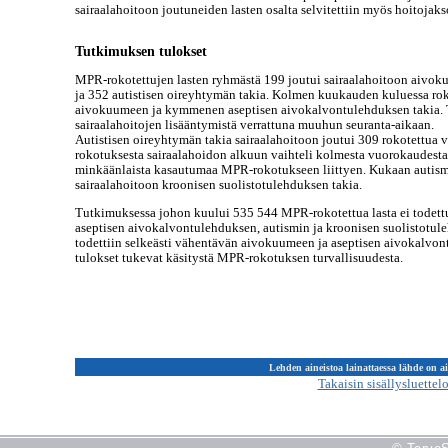
sairaalahoitoon joutuneiden lasten osalta selvitettiin myös hoitojaks
Tutkimuksen tulokset
MPR-rokotettujen lasten ryhmästä 199 joutui sairaalahoitoon aivo
ja 352 autistisen oireyhtymän takia. Kolmen kuukauden kuluessa rok
aivokuumeen ja kymmenen aseptisen aivokalvontulehduksen takia. T
sairaalahoitojen lisääntymistä verrattuna muuhun seuranta-aikaan.
Autistisen oireyhtymän takia sairaalahoitoon joutui 309 rokotettua 
rokotuksesta sairaalahoidon alkuun vaihteli kolmesta vuorokaudesta 
minkäänlaista kasautumaa MPR-rokotukseen liittyen. Kukaan autismin
sairaalahoitoon kroonisen suolistotulehduksen takia.
Tutkimuksessa johon kuului 535 544 MPR-rokotettua lasta ei todett
aseptisen aivokalvontulehduksen, autismin ja kroonisen suolistotul
todettiin selkeästi vähentävän aivokuumeen ja aseptisen aivokalvo
tulokset tukevat käsitystä MPR-rokotuksen turvallisuudesta.
Lehden aineistoa lainattaessa lähde on a
Takaisin sisällysluettel