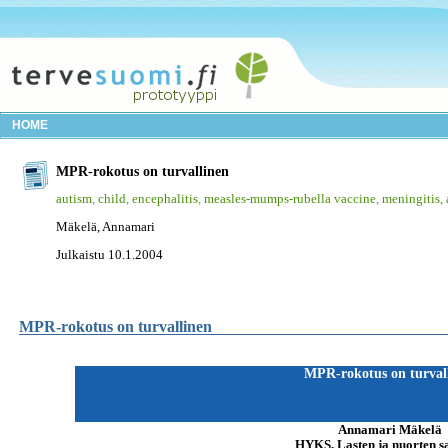
HOME
MPR-rokotus on turvallinen
autism
,
child
,
encephalitis
,
measles-mumps-rubella vaccine
,
meningitis, 
Mäkelä, Annamari
Julkaistu 10.1.2004
MPR-rokotus on turvallinen
MPR-rokotus on turval
Annamari Mäkelä
HYKS, Lasten ja nuorten s