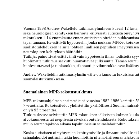
Vuonna 1998 Andrew Wakefield tutkimusryhmineen kuvasi 12 lasta, jo
sekä neurologisen kehityksen häiriöitä, erityisesti autistista oireyh
rokotuksen 1-14 vuorokautta ennen autististen oireiden puhkeamist
tapahtumaan. He esittivät hypoteesin, jonka mukaan MPR-rokotuksen
suolistotulehduksen ja siitä johtuen liiallisen peptidien imeytymise
neurologisen kehityksen häiriöihin.
Tutkijat painottivat esittävänsä vain hypoteesin ilman todisteita s
huolimatta tutkimus saavutti huomattavaa julkisuutta. Tämän seura
huolestuttavasti ja tuhkarokko, sikotauti ja vihurirokko ovat lisäänt
Andrew Wakefieldin tutkimusryhmän väite on kumottu lukuisissa tutk
suomalaistutkimuksessa.
Suomalainen MPR-rokotustutkimus
MPR-rokotusohjelman ensimmäisinä vuosina 1982-1986 kerättiin 535 
7 -vuotiaita. Rokotustiedot yhdistettiin yksilöllisesti Suomen sairaa
on yli 95 prosenttia.
Tutkimuksessa selvitettiin MPR-rokotuksen jälkeisten kolmen kuukau
aivokuumeesta tai aseptisesta aivokalvontulehduksesta. Rokotuksen j
muun seurantajakson aikana tapahtuneisiin sairaalahoitoihin.
Koska autististen oireyhtymien kehittymiselle ja ilmaantumiselle ei 
sairaalahoidot autismin takia huomioitiin pitempänä seurantajakso