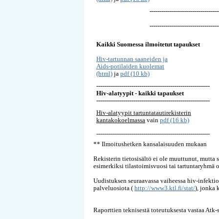
-----------------------------------
-----------------------------------
Kaikki Suomessa ilmoitetut tapaukset
Hiv-tartunnan saaneiden ja
Aids-potilaiden kuolemat
(html)
ja
pdf (10 kb)
----------------------------------------------------------
Hiv-alatyypit - kaikki tapaukset
----------------------------------------------------------
Hiv-alatyypit tartuntatautirekisterin
kantakokoelmassa
vain
pdf (16 kb)
----------------------------------------------------------
** Ilmoitushetken kansalaisuuden mukaan
Rekisterin tietosisältö ei ole muuttunut, mutta 
esimerkiksi tilastoimisvuosi tai tartuntaryhmä 
Uudistuksen seuraavassa vaiheessa hiv-infektio j
palveluosiota (
http://www3.ktl.fi/stat/
), jonka
Raporttien teknisestä toteutuksesta vastaa Atk-