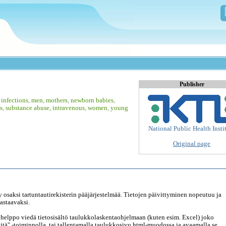
Publisher
,
infections
,
men
,
mothers
,
newborn babies
,
cs
,
substance abuse, intravenous
,
women
,
young
National Public Health Insti
Original page
ty osaksi tartuntautirekisterin pääjärjestelmää. Tietojen päivittyminen nopeutuu ja
vastaavaksi.
 helppo viedä tietosisältö taulukkolaskentaohjelmaan (kuten esim. Excel) joko
itä" -toiminnolla, tai tallentamalla taulukkosivu html-muodossa ja avaamalla se