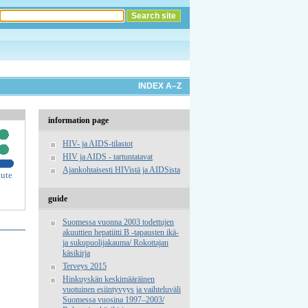
INDEX A–Z
information page
HIV- ja AIDS-tilastot
HIV ja AIDS - tartuntatavat
Ajankohtaisesti HIVistä ja AIDSista
tute
guide
Suomessa vuonna 2003 todettujen
akuuttien hepatiitti B -tapausten ikä-
ja sukupuolijakauma/ Rokottajan
käsikirja
Terveys 2015
Hinkuyskän keskimääräinen
vuotuinen esiintyvyys ja vaihteluväli
Suomessa vuosina 1997–2003/