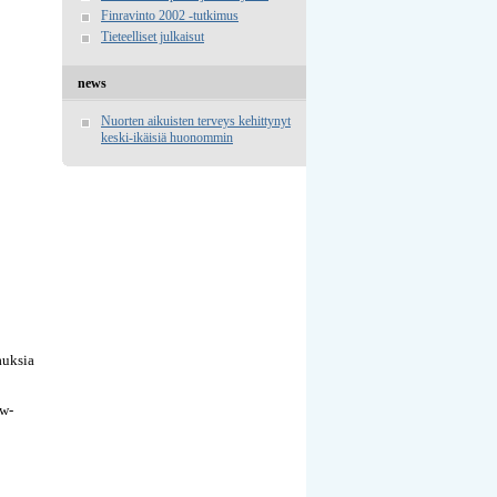
Finravinto 2002 -tutkimus
Tieteelliset julkaisut
news
Nuorten aikuisten terveys kehittynyt
keski-ikäisiä huonommin
auksia
ww-