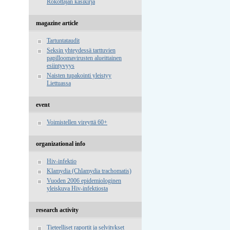
Rokottajan käsikirja
magazine article
Tartuntataudit
Seksin yhteydessä tarttuvien
papilloomavirusten alueittainen
esiintyvyys
Naisten tupakointi yleistyy
Liettuassa
event
Voimistellen vireyttä 60+
organizational info
Hiv-infektio
Klamydia (Chlamydia trachomatis)
Vuoden 2006 epidemiologinen
yleiskuva Hiv-infektiosta
research activity
Tieteelliset raportit ja selvitykset