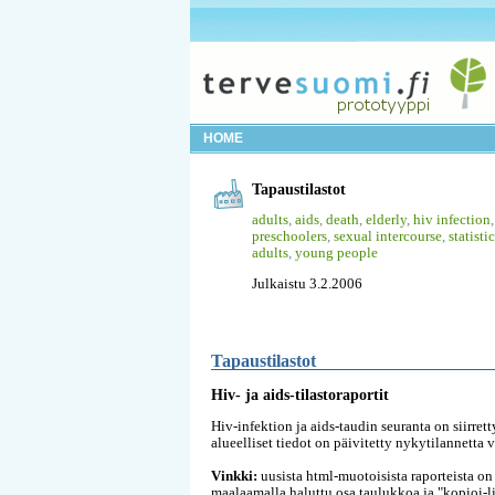
HOME
Tapaustilastot
adults
,
aids
,
death
,
elderly
,
hiv infection
preschoolers
,
sexual intercourse
,
statisti
adults
,
young people
Julkaistu 3.2.2006
Tapaustilastot
Hiv- ja aids-tilastoraportit
Hiv-infektion ja aids-taudin seuranta on siirret
alueelliset tiedot on päivitetty nykytilannetta 
Vinkki:
uusista html-muotoisista raporteista on
maalaamalla haluttu osa taulukkoa ja "kopioi-li