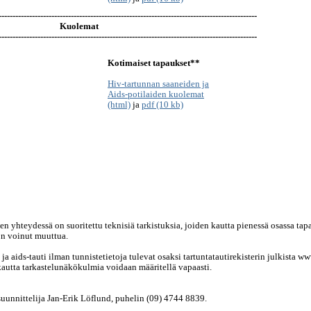
---------------------------------------------------------------------------------------------
Kuolemat
---------------------------------------------------------------------------------------------
Kotimaiset tapaukset**
Hiv-tartunnan saaneiden ja
Aids-potilaiden kuolemat
(html)
ja
pdf (10 kb)
sen yhteydessä on suoritettu teknisiä tarkistuksia, joiden kautta pienessä osassa tap
on voinut muuttua.
a aids-tauti ilman tunnistetietoja tulevat osaksi tartuntatautirekisterin julkista w
 kautta tarkastelunäkökulmia voidaan määritellä vapaasti.
suunnittelija Jan-Erik Löflund, puhelin (09) 4744 8839.