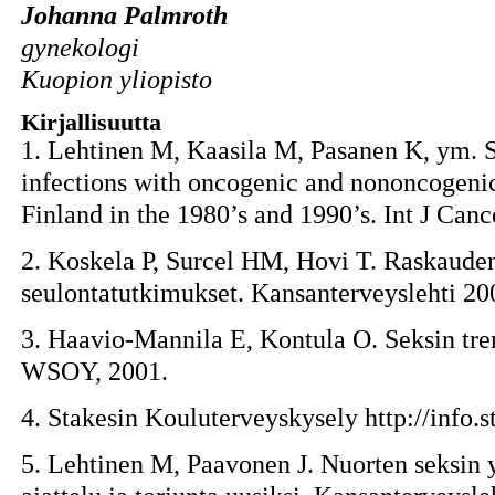
Johanna Palmroth
gynekologi
Kuopion yliopisto
Kirjallisuutta
1. Lehtinen M, Kaasila M, Pasanen K, ym. S
infections with oncogenic and nononcogeni
Finland in the 1980’s and 1990’s. Int J Canc
2. Koskela P, Surcel HM, Hovi T. Raskauden
seulontatutkimukset. Kansanterveyslehti 2
3. Haavio-Mannila E, Kontula O. Seksin tren
WSOY, 2001.
4. Stakesin Kouluterveyskysely http://info.s
5. Lehtinen M, Paavonen J. Nuorten seksin y