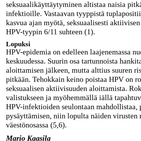
seksuaalikäyttäytyminen altistaa naisia pit
infektioille. Vastaavan tyyppistä tuplaposit
kasvua ajan myötä, seksuaalisesti aktiivisen
HPV-tyypin 6/11 suhteen (1).
Lopuksi
HPV-epidemia on edelleen laajenemassa nuor
keskuudessa. Suurin osa tartunnoista hanki
aloittamisen jälkeen, mutta alttius suuren ri
pitkään. Tehokkain keino poistaa HPV on ro
seksuaalisen aktiivisuuden aloittamista. Ro
valistukseen ja myöhemmällä iällä tapahtuva
HPV-infektioiden seulontaan mahdollistaa,
pysäyttämisen, niin lopulta näiden virusten
väestönosassa (5,6).
Marjo Kaasila