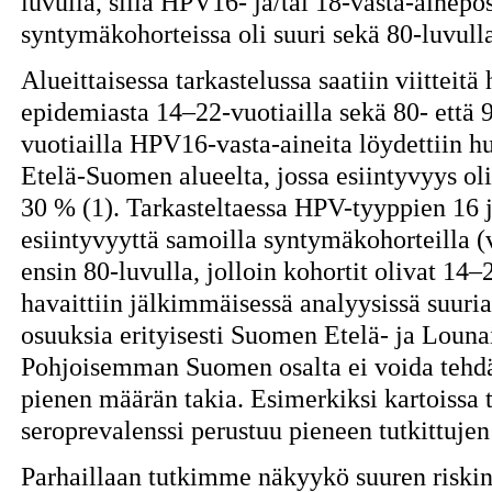
luvulla, sillä HPV16- ja/tai 18-vasta-ainepo
syntymäkohorteissa oli suuri sekä 80-luvulla
Alueittaisessa tarkastelussa saatiin viitteit
epidemiasta 14–22-vuotiailla sekä 80- että 
vuotiailla HPV16-vasta-aineita löydettiin 
Etelä-Suomen alueelta, jossa esiintyvyys oli
30 % (1). Tarkasteltaessa HPV-tyyppien 16 ja
esiintyvyyttä samoilla syntymäkohorteilla 
ensin 80-luvulla, jolloin kohortit olivat 14–2
havaittiin jälkimmäisessä analyysissä suuria
osuuksia erityisesti Suomen Etelä- ja Lounai
Pohjoisemman Suomen osalta ei voida tehd
pienen määrän takia. Esimerkiksi kartoissa 
seroprevalenssi perustuu pieneen tutkittuje
Parhaillaan tutkimme näkyykö suuren risk