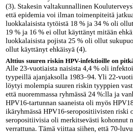
(3). Stakesin valtakunnallinen Kouluterveysk
että epidemia voi ilman toimenpiteitä jatkua
luokkalaisista tytöistä 18 % ja 34 % oli oll
19 % ja 16 % ei ollut käyttänyt mitään ehkäi
luokkalaisista pojista 25 % oli ollut sukupuo
ollut käyttänyt ehkäisyä (4).
Alttius suuren riskin HPV-infektioille on pit
Alle 23-vuotiaista naisista 4,4 % oli infek
tyypeillä ajanjaksolla 1983–94. Yli 22-vuot
löytyi molempia suuren riskin tyyppien vasta
että nuoremmassa ryhmässä 24 %:lla ja va
HPV16-tartunnan saaneista oli myös HPV1
ikäryhmässä HPV16-seropositiivisten riski
seropositiivisia oli merkitsevästi kohonnu
verrattuna. Tämä viittaa siihen, että 70-luv