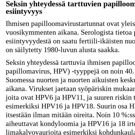
Seksin yhteydessä tarttuvien papilloom
esiintyvyys
Ihmisen papilloomavirustartunnat ovat ylei
vuosikymmenten aikana. Serologista tietoa
esiintyvyydestä on saatu fertiili-ikäisten nu
on säilytetty 1980-luvun alusta saakka.
Seksin yhteydessä tarttuvia ihmisen papill
papillomavirus, HPV) -tyyppejä on noin 40.
Suomessa nuorten ja nuorten aikuisten ke
aikana. Virukset jaetaan syöpäriskin mukaan
joita ovat HPV6 ja HPV11, ja suuren riskin t
esimerkiksi HPV16 ja HPV18. Suurin osa HP
itsestään ilman mitään oireita. Noin 10 %:s
aiheuttavat kondyloomia ja HPV16 ja 18 irt
limakalvovaurioita esimerkiksi kohdunkaula