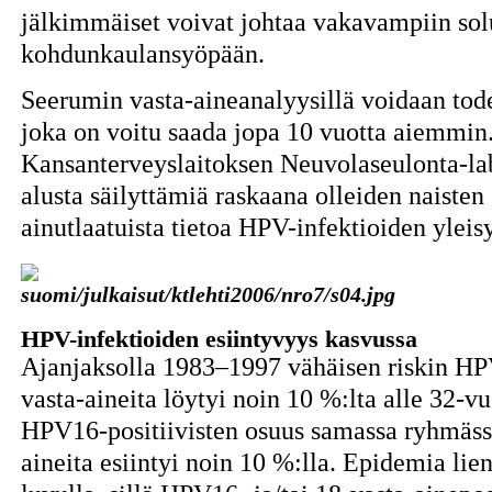
jälkimmäiset voivat johtaa vakavampiin sol
kohdunkaulansyöpään.
Seerumin vasta-aineanalyysillä voidaan tod
joka on voitu saada jopa 10 vuotta aiemmin.
Kansanterveyslaitoksen Neuvolaseulonta-la
alusta säilyttämiä raskaana olleiden naisten
ainutlaatuista tietoa HPV-infektioiden yleisy
HPV-infektioiden esiintyvyys kasvussa
Ajanjaksolla 1983–1997 vähäisen riskin HPV
vasta-aineita löytyi noin 10 %:lta alle 32-vu
HPV16-positiivisten osuus samassa ryhmäss
aineita esiintyi noin 10 %:lla. Epidemia lie