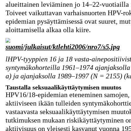
alueittainen leviäminen jo 14–22-vuotiailla
Toiveet vaikuttavan varhaisnuorten HPV-ro
epidemian pysäyttämisessä ovat suuret, mutt
aloittamisella alkaa olla kiire.
lHPV-tyyppien 16 ja 18 vasta-ainepositiivis
syntymäkohorteilla 1961–1974 ajanjaksolla
a) ja ajanjaksolla 1989–1997 (N = 2155) (ka
Taustalla seksuaalikäyttäytymisen muutos
HPV16/18-epidemian eteneminen samojen, 1
aktiiviseen ikään tulleiden syntymäkohorttien
vastaavasta seksuaalikäyttäytymisen muuto
tutkimuksen mukaan riskikäyttäytyminen on 
aktiivisuus on yleisesti kasvanut vuonna 195