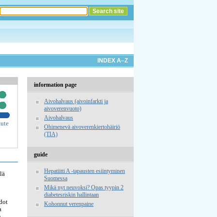
INDEX A–Z
information page
Aivohalvaus (aivoinfarkti ja
aivoverenvuoto)
Aivohalvaus
tute
Ohimenevä aivoverenkiertohäiriö
(TIA)
guide
Hepatiitti A -tapausten esiintyminen
lä
Suomessa
Mikä nyt neuvoksi? Opas tyypin 2
diabetesriskin hallintaan
dot
Kohonnut verenpaine
a
n