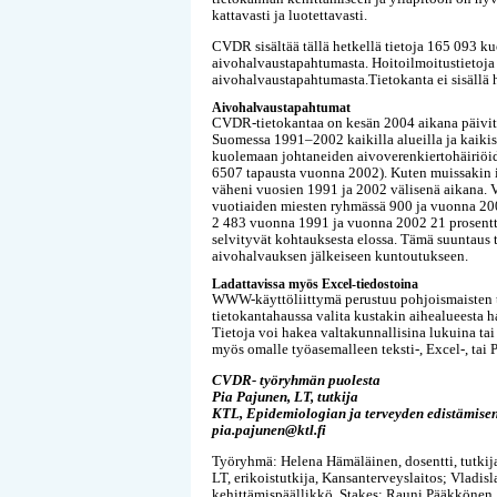
kattavasti ja luotettavasti.
CVDR sisältää tällä hetkellä tietoja 165 093 
aivohalvaustapahtumasta. Hoitoilmoitustietoja
aivohalvaustapahtumasta.Tietokanta ei sisällä h
Aivohalvaustapahtumat
CVDR-tietokantaa on kesän 2004 aikana päivite
Suomessa 1991–2002 kaikilla alueilla ja kaiki
kuolemaan johtaneiden aivoverenkiertohäiriöid
6507 tapausta vuonna 2002). Kuten muissakin 
väheni vuosien 1991 ja 2002 välisenä aikana. 
vuotiaiden miesten ryhmässä 900 ja vuonna 2002
2 483 vuonna 1991 ja vuonna 2002 21 prosentt
selvityvät kohtauksesta elossa. Tämä suuntaus t
aivohalvauksen jälkeiseen kuntoutukseen.
Ladattavissa myös Excel-tiedostoina
WWW-käyttöliittymä perustuu pohjoismaisten t
tietokantahaussa valita kustakin aihealueesta h
Tietoja voi hakea valtakunnallisina lukuina tai 
myös omalle työasemalleen teksti-, Excel-, tai
CVDR- työryhmän puolesta
Pia Pajunen, LT, tutkija
KTL, Epidemiologian ja terveyden edistämisen
pia.pajunen@ktl.fi
Työryhmä: Helena Hämäläinen, dosentti, tutkija
LT, erikoistutkija, Kansanterveyslaitos; Vladis
kehittämispäällikkö, Stakes; Rauni Pääkkönen, 