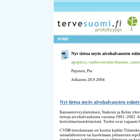
HOME
Nyt tietoa myös aivohalvausten esii
apoplexy
,
cardiovascular diseases
,
cause
Pajunen, Pia
Julkaistu 28.9.2004
Nyt tietoa myös aivohalvausten esiint
Kansanterveyslaitoksen, Stakesin ja Kelan yhte
tietoja aivohalvauksista vuosina 1991–2002. Ai
hoitoilmoitusrekisteristä. Tiedot ovat vapaasti h
CVDR-tietokantaan on koottu kaikki Tilastokes
sairaalahoitoon tai kuolemaan johtaneista sep
tietokannan kehittämiseen ja ylläpitoon on hyvät