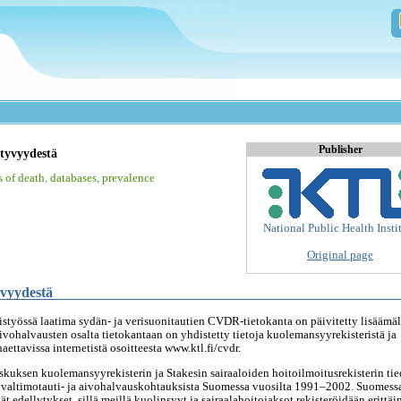
Publisher
ntyvyydestä
s of death
,
databases
,
prevalence
National Public Health Insti
Original page
yvyydestä
istyössä laatima sydän- ja verisuonitautien CVDR-tietokanta on päivitetty lisäämäl
vohalvausten osalta tietokantaan on yhdistetty tietoja kuolemansyyrekisteristä ja
aettavissa internetistä osoitteesta www.ktl.fi/cvdr.
kuksen kuolemansyyrekisterin ja Stakesin sairaaloiden hoitoilmoitusrekisterin tie
elvaltimotauti- ja aivohalvauskohtauksista Suomessa vuosilta 1991–2002. Suomess
 edellytykset, sillä meillä kuolinsyyt ja sairaalahoitojaksot rekisteröidään erittäi