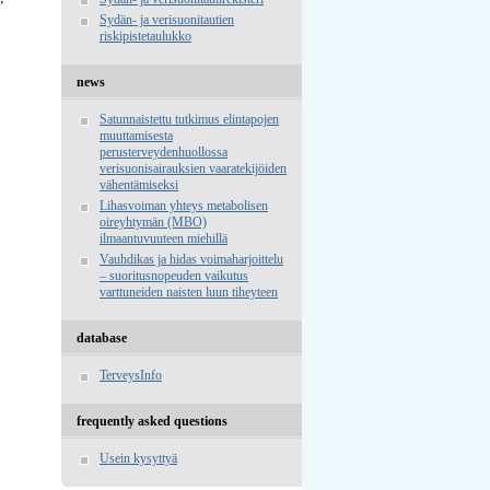
Sydän- ja verisuonitautien
riskipistetaulukko
news
Satunnaistettu tutkimus elintapojen
muuttamisesta
perusterveydenhuollossa
verisuonisairauksien vaaratekijöiden
vähentämiseksi
Lihasvoiman yhteys metabolisen
oireyhtymän (MBO)
ilmaantuvuuteen miehillä
Vauhdikas ja hidas voimaharjoittelu
– suoritusnopeuden vaikutus
varttuneiden naisten luun tiheyteen
database
TerveysInfo
frequently asked questions
Usein kysyttyä