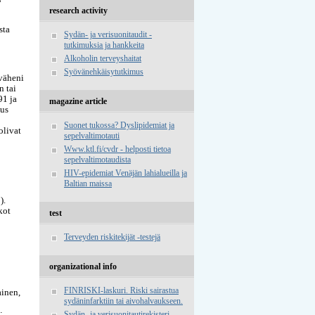
research activity
sta
Sydän- ja verisuonitaudit -
tutkimuksia ja hankkeita
Alkoholin terveyshaitat
Syövänehkäisytutkimus
väheni
n tai
91 ja
magazine article
uus
Suonet tukossa? Dyslipidemiat ja
olivat
sepelvaltimotauti
Www.ktl.fi/cvdr - helposti tietoa
sepelvaltimotaudista
HIV-epidemiat Venäjän lahialueilla ja
Baltian maissa
).
kot
test
Terveyden riskitekijät -testejä
organizational info
FINRISKI-laskuri. Riski sairastua
ainen,
sydäninfarktiin tai aivohalvaukseen.
;
Sydän- ja verisuonitautirekisteri