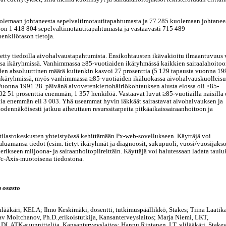
kuolemaan johtaneesta sepelvaltimotautitapahtumasta ja 77 285 kuolemaan johtanee
 on 1 418 804 sepelvaltimotautitapahtumasta ja vastaavasti 715 489
enkilötason tietoja.
tty tiedoilla aivohalvaustapahtumista. Ensikohtausten ikävakioitu ilmaantuvuus 
ssa ikäryhmissä. Vanhimmassa ≥85-vuotiaiden ikäryhmässä kaikkien sairaalahoitoo
en absoluuttinen määrä kuitenkin kasvoi 27 prosenttia (5 129 tapausta vuonna 19
ikäryhmissä, myös vanhimmassa ≥85-vuotiaiden ikäluokassa aivohalvauskuolleis
Vuonna 1991 28. päivänä aivoverenkiertohäiriökohtauksen alusta elossa oli ≥85-
 51 prosenttia enemmän, 1 357 henkilöä. Vastaavat luvut ≥85-vuotiailla naisilla 
ia enemmän eli 3 003. Yhä useammat hyvin iäkkäät sairastavat aivohalvauksen ja
odennäköisesti jatkuu aiheuttaen resurssitarpeita pitkäaikaissairaanhoitoon ja
ilastokeskusten yhteistyössä kehittämään Px-web-sovellukseen. Käyttäjä voi
aluamansa tiedot (esim. tietyt ikäryhmät ja diagnoosit, sukupuoli, vuosi/vuosijakso
erikseen miljoona- ja sairaanhoitopiireittäin. Käyttäjä voi halutessaan ladata taulu
 Pc-Axis-muotoisena tiedostona.
 osasto
lääkäri, KELA; Ilmo Keskimäki, dosentti, tutkimuspäällikkö, Stakes; Tiina Laatik
lav Moltchanov, Ph.D.,erikoistutkija, Kansanterveyslaitos; Marja Niemi, LKT,
DI, ATK-suunnittelija, Kansanterveyslaitos; Hannu Rintanen, LT, ylilääkäri, Stakes