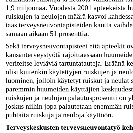
1,9 miljoonaa. Vuodesta 2001 apteekeista h
ruiskujen ja neulojen määrä kasvoi kahdessa
taas terveysneuvontapisteiden kautta vaihde
samaan aikaan 51 prosenttia.
Sekä terveysneuvontapisteet että apteekit o
kansanterveystyötä rajoittaessaan huumeide
veriteitse leviäviä tartuntatauteja. Eräänä 
olisi kuitenkin käytettyjen ruiskujen ja neu
luominen, jolloin käytetyt ruiskut ja neulat 
paremmin huumeiden käyttäjien keskuudesta
ruiskujen ja neulojen palautusprosentti on yl
joskus niihin jopa palautetaan enemmän ruis
puhtaita ruiskuja ja neuloja käyttöön.
Terveyskeskusten terveysneuvontatyö keh