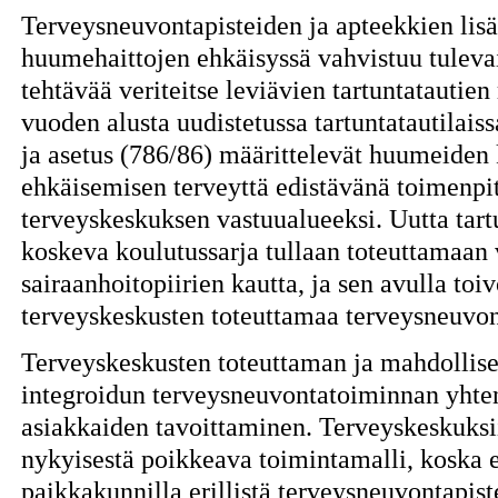
Terveysneuvontapisteiden ja apteekkien lisä
huumehaittojen ehkäisyssä vahvistuu tuleva
tehtävää veriteitse leviävien tartuntatautien
vuoden alusta uudistetussa tartuntatautilaiss
ja asetus (786/86) määrittelevät huumeiden k
ehkäisemisen terveyttä edistävänä toimenpit
terveyskeskuksen vastuualueeksi. Uutta tartu
koskeva koulutussarja tullaan toteuttamaan
sairaanhoitopiirien kautta, ja sen avulla toi
terveyskeskusten toteuttamaa terveysneuvon
Terveyskeskusten toteuttaman ja mahdollise
integroidun terveysneuvontatoiminnan yhte
asiakkaiden tavoittaminen. Terveyskeskuks
nykyisestä poikkeava toimintamalli, koska
paikkakunnilla erillistä terveysneuvontapist