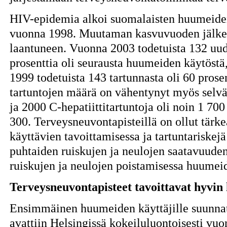
HIV-epidemia alkoi suomalaisten huumeiden
vuonna 1998. Muutaman kasvuvuoden jälke
laantuneen. Vuonna 2003 todetuista 132 uud
prosenttia oli seurausta huumeiden käytöst
1999 todetuista 143 tartunnasta oli 60 prosen
tartuntojen määrä on vähentynyt myös selvä
ja 2000 C-hepatiittitartuntoja oli noin 1 70
300. Terveysneuvontapisteillä on ollut tärk
käyttävien tavoittamisessa ja tartuntariskej
puhtaiden ruiskujen ja neulojen saatavuuden
ruiskujen ja neulojen poistamisessa huumei
Terveysneuvontapisteet tavoittavat hyvin
Ensimmäinen huumeiden käyttäjille suunnat
avattiin Helsingissä kokeiluluontoisesti vu