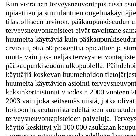
Kun verrataan terveysneuvontapisteissä asioi
opiaattien ja stimulanttien ongelmakäyttäji
tilastolliseen arvioon, pääkaupunkiseudun u
terveysneuvontapisteet eivät tavoittane sam
huumeita käyttäviä kuin pääkaupunkiseudun
arvioitu, että 60 prosenttia opiaattien ja st
mutta vain joka neljäs terveysneuvontapiste
pääkaupunkiseudun ulkopuolella. Päihdeho
käyttäjiä koskevan huumehoidon tietojärje
huumeita käyttävien asiointi terveysneuvont
kaksinkertaistunut vuodesta 2000 vuoteen 2
2003 vain joka seitsemäs niistä, jotka oliva
hoitoon hakeutumista edeltäneen kuukauden 
terveysneuvontapisteiden palveluja. Tervey
käyttö keskittyi yli 100 000 asukkaan kaupu
Toimintaa pitäisikin saada edelleen laajenne