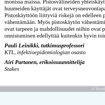
monissa maissa. Pistosvälineiden yhteiskäyt
huumeiden käyttäjät ovat terveysneuvontapa
Pistoskäyttöön liittyviä riskejä on edelleen
vähentämään. Myös pistoskäytön vähentämis
ovat tarpeen ja mahdollisuudet niihin ovat
onnistuminen edellyttää kuitenkin hyvin to
Pauli Leinikki, tutkimusprofessori
KTL, infektioepidemiologian osasto
Airi Partanen, erikoissuunnittelija
Stakes
© TerveS