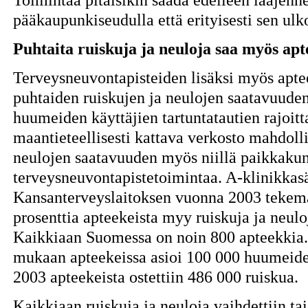
pääkaupunkiseudulla että erityisesti sen ulk
Puhtaita ruiskuja ja neuloja saa myös apt
Terveysneuvontapisteiden lisäksi myös apteek
puhtaiden ruiskujen ja neulojen saatavuuden
huumeiden käyttäjien tartuntatautien rajoit
maantieteellisesti kattava verkosto mahdolli
neulojen saatavuuden myös niillä paikkakunni
terveysneuvontapistetoimintaa. A-klinikkasä
Kansanterveyslaitoksen vuonna 2003 tekem
prosenttia apteekeista myy ruiskuja ja neul
Kaikkiaan Suomessa on noin 800 apteekkia. 
mukaan apteekeissa asioi 100 000 huumeide
2003 apteekeista ostettiin 486 000 ruiskua.
Kaikkiaan ruiskuja ja neuloja vaihdettiin ta