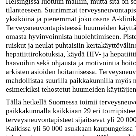
Helsingissä luotuun malliin, mutta sitä on so
tilanteeseen. Suurimmat terveysneuvontapist
yksiköinä ja pienemmät joko osana A-kliniko
Terveysneuvontapisteessä huumeiden käyttä
omasta hyvinvoinnista huolehtimiseen. Piste
ruiskut ja neulat puhtaisiin kertakäyttövälin
hepatiittirokotuksia, käydä HIV- ja hepatiitt
haavoihin sekä ohjausta ja motivointia hoi
arkisten asioiden hoitamisessa. Terveysneuv
mahdollistaa suurilla paikkakunnilla myös 
esimerkiksi tehostetut huumeiden käyttäjien
Tällä hetkellä Suomessa toimii terveysneuvo
paikkakunnalla kaikkiaan 29 eri toimipistee
terveysneuvontapisteet sijaitsevat yli 20 0
Kaikissa yli 50 000 asukkaan kaupungeissa 