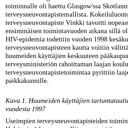
toiminnalle oli haettu Glasgow'ssa Skotlann
terveysneuvontapistemallista. Kokeiluluonto
terveysneuvontapiste Vinkki tavoitti nopea
ensimmäisen toimintavuoden aikana sillä oli
HIV-epidemia todettiin vuoden 1998 kesäku
terveysneuvontapisteen kautta voitiin välitt
huumeiden käyttäjien keskuuteen pääkaupunk
terveysministeriön rahoittaman laajan koulu
terveysneuvontapistetoimintaa pyrittiin la
paikkakunnille.
Kuva 1. Huumeiden käyttäjien tartuntatauti
vuodesta 1997
Useimpien terveysneuvontapisteiden toimint