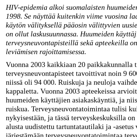
HIV-epidemia alkoi suomalaisten huumeiden
1998. Se näyttää kuitenkin viime vuosina 
käytön välityksellä pääosin välittyvien uusi
on ollut laskusuunnassa. Huumeiden käyttäjil
terveysneuvontapisteillä sekä apteekeilla on 
leviämisen rajoittamisessa.
Vuonna 2003 kaikkiaan 20 paikkakunnalla 
terveysneuvontapisteet tavoittivat noin 9 60
niissä oli 94 000. Ruiskuja ja neuloja vaihd
kappaletta. Vuonna 2003 apteekeissa arvioit
huumeiden käyttäjien asiakaskäyntiä, ja niis
ruiskua. Terveysneuvontatoimintaa tulisi k
nykyisestään, ja tässä terveyskeskuksilla on
alusta uudistettu tartuntatautilaki ja -asetu
järjestämään terveysneuvontatoimintaa terv