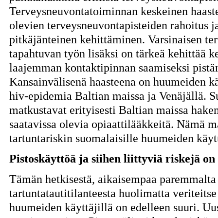
Terveysneuvontatoiminnan keskeinen haaste
olevien terveysneuvontapisteiden rahoitus j
pitkäjänteinen kehittäminen. Varsinaisen te
tapahtuvan työn lisäksi on tärkeä kehittää k
laajemman kontaktipinnan saamiseksi pistä
Kansainvälisenä haasteena on huumeiden kä
hiv-epidemia Baltian maissa ja Venäjällä. 
matkustavat erityisesti Baltian maissa hak
saatavissa olevia opiaattilääkkeitä. Nämä 
tartuntariskin suomalaisille huumeiden käytt
Pistoskäyttöä ja siihen liittyviä riskejä o
Tämän hetkisestä, aikaisempaa paremmalta 
tartuntatautitilanteesta huolimatta veriteitse
huumeiden käyttäjillä on edelleen suuri. Uu