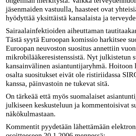
ongelman merkitystä. Vaikka terveydenhuolto
jäsenmaiden vastuulla, haasteet ovat yhteis
hyödyttää yksittäistä kansalaista ja terveyd
Sairaalainfektioiden aiheuttaman tautitaaka
Tästä syytä Euroopan komissio harkitsee su
Euroopan neuvoston suositus annettiin vuo
mikrobilääkeresistenssistä. Nyt julkistetun 
kansainvälinen asiantuntijaryhmä. Hoitoon l
osalta suositukset eivät ole ristiriidassa S
kanssa, päinvastoin ne tukevat sitä.
On tärkeää että myös suomalaiset asiantuntija
julkiseen keskusteluun ja kommentoisivat s
näkökulmastaan.
Kommentit pyydetään lähettämään elektron
osoitteeseen 20.1.2006 mennessä: