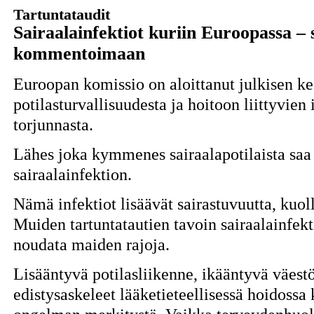
Tartuntataudit
Sairaalainfektiot kuriin Euroopassa –
kommentoimaan
Euroopan komissio on aloittanut julkisen k
potilasturvallisuudesta ja hoitoon liittyvien
torjunnasta.
Lähes joka kymmenes sairaalapotilaista saa 
sairaalainfektion.
Nämä infektiot lisäävät sairastuvuutta, kuol
Muiden tartuntatautien tavoin sairaalainfekt
noudata maiden rajoja.
Lisääntyvä potilasliikenne, ikääntyvä väestö
edistysaskeleet lääketieteellisessä hoidossa 