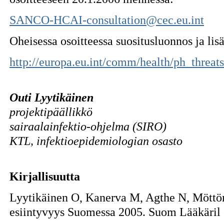
SANCO-HCAI-consultation@cec.eu.int
Oheisessa osoitteessa suositusluonnos ja lisä
http://europa.eu.int/comm/health/ph_thre
Outi Lyytikäinen
projektipäällikkö
sairaalainfektio-ohjelma (SIRO)
KTL, infektioepidemiologian osasto
Kirjallisuutta
Lyytikäinen O, Kanerva M, Agthe N, Möttön
esiintyvyys Suomessa 2005. Suom Lääkäril