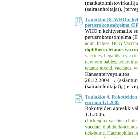
(matkatoimistovirkailijat
(sairaanhoitajat), (terv
Taulukko 18. WHO:n kehi
perusrokotusohjelma (EP
WHO:n kehitysmaille su
perusrokotusohjelma (E
adult
,
babies
,
BCG Vaccin
diphtheria-tetanus vacci
vaccines
,
hepatitis b vaccin
newborn babies
,
poliovirus
tetanus toxoid
,
vaccines
,
w
Kansanterveyslaitos
28.12.2004 → (asiantuntij
(sairaanhoitajat), (terv
Taulukko 4. Rokotteiden 
euroina 1.1.2005
Rokotteiden apteekkiväh
1.1.2006.
chickenpox vaccine
,
choler
vaccine
,
diphtheria-tetanus
tick-borne
,
Haemophilus in