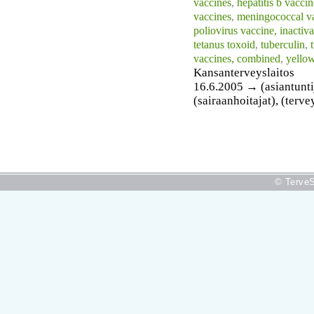
vaccines
,
hepatitis b vaccin
vaccines
,
meningococcal v
poliovirus vaccine, inactiv
tetanus toxoid
,
tuberculin
,
vaccines, combined
,
yellow
Kansanterveyslaitos
16.6.2005 → (asiantuntija
(sairaanhoitajat), (terv
© TerveS