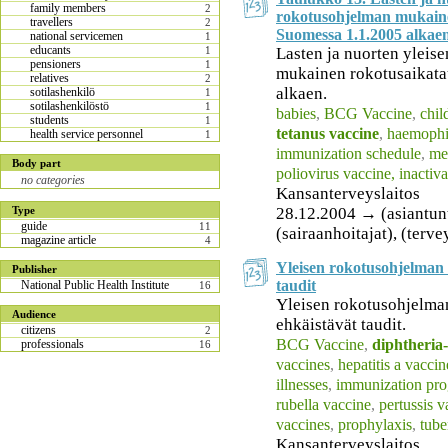
family members
2
rokotusohjelman mukain
travellers
2
Suomessa 1.1.2005 alkae
national servicemen
1
educants
Lasten ja nuorten yleis
1
pensioners
1
mukainen rokotusaikata
relatives
2
alkaen.
sotilashenkilö
1
sotilashenkilöstö
1
babies
,
BCG Vaccine
,
chil
students
1
tetanus vaccine
,
haemophi
health service personnel
1
immunization schedule
,
me
Body part
poliovirus vaccine, inactiv
no categories
Kansanterveyslaitos
28.12.2004 → (asiantuntij
Type
guide
11
(sairaanhoitajat), (terv
magazine article
4
Yleisen rokotusohjelman r
Publisher
taudit
National Public Health Institute
16
Yleisen rokotusohjelman 
Audience
ehkäistävät taudit.
citizens
2
BCG Vaccine
,
diphtheria-
professionals
16
vaccines
,
hepatitis a vaccin
illnesses
,
immunization pr
rubella vaccine
,
pertussis v
vaccines
,
prophylaxis
,
tube
Kansanterveyslaitos