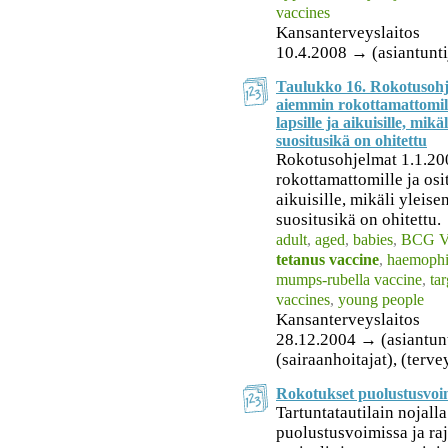
vaccines
Kansanterveyslaitos
10.4.2008 → (asiantunti
Taulukko 16. Rokotusohj
aiemmin rokottamattomille
lapsille ja aikuisille, mik
suositusikä on ohitettu
Rokotusohjelmat 1.1.20
rokottamattomille ja osit
aikuisille, mikäli yleis
suositusikä on ohitettu.
adult
,
aged
,
babies
,
BCG V
tetanus vaccine
,
haemophi
mumps-rubella vaccine
,
ta
vaccines
,
young people
Kansanterveyslaitos
28.12.2004 → (asiantuntij
(sairaanhoitajat), (terv
Rokotukset puolustusvoimi
Tartuntatautilain nojalla
puolustusvoimissa ja raj