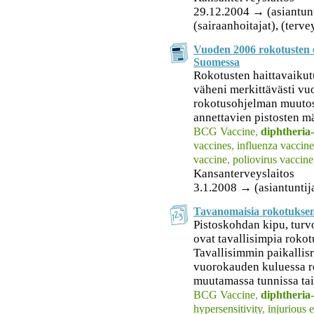
29.12.2004 → (asiantuntij
(sairaanhoitajat), (terv
Vuoden 2006 rokotusten e
Suomessa
Rokotusten haittavaikut
väheni merkittävästi vuo
rokotusohjelman muutos 
annettavien pistosten m
BCG Vaccine
,
diphtheria-
vaccines
,
influenza vaccine
vaccine
,
poliovirus vaccine
Kansanterveyslaitos
3.1.2008 → (asiantuntij
Tavanomaisia rokotuksen
Pistoskohdan kipu, turv
ovat tavallisimpia rokot
Tavallisimmin paikallis
vuorokauden kuluessa r
muutamassa tunnissa tai
BCG Vaccine
,
diphtheria-
hypersensitivity
,
injurious e