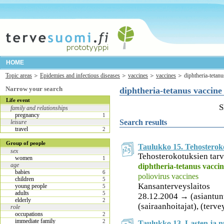
HOME
Topic areas
Epidemies and infectious diseases
vaccines
vaccines
diphtheria-tetanu
Narrow your search
diphtheria-tetanus vaccine
Life event
S
family and relationships
pregnancy
1
Search results
leisure
travel
2
Group of people
Taulukko 15. Tehosterok
sex
Tehosterokotuksien tarv
women
1
age
diphtheria-tetanus vacci
babies
6
poliovirus vaccines
children
5
Kansanterveyslaitos
young people
5
adults
5
28.12.2004 → (asiantuntij
elderly
2
(sairaanhoitajat), (terv
role
occupations
2
immediate family
2
Taulukko 13. Lasten ja n