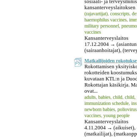
sosiaali- ja terveysmini
kansanterveyslaitoksen
(rajavartijat)
,
conscripts
,
de
haemophilus vaccines
,
imm
military personnel
,
pneumoc
vaccines
Kansanterveyslaitos
17.12.2004 → (asiantuntij
(sairaanhoitajat), (terv
Matkailijoiden rokotukse
Rokottamisen yksityisko
rokotteiden koostumukset
kuvataan KTL:n ja Duod
Rokottajan käsikirja. M
ovat...
adults
,
babies
,
child
,
child,
immunization schedule
,
ins
newborn babies
,
poliovirus
vaccines
,
young people
Kansanterveyslaitos
4.11.2004 → (aikuiset), (
(matkailijat), (matkaopp