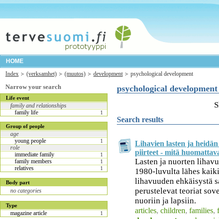
HOME
Index
(verksamhet)
(muutos)
development
psychological development
Narrow your search
psychological development
Life event
S
family and relationships
family life
1
Search results
Group of people
age
young people
1
Lihavien lasten ja heidän
role
piirteet - mitä huomattav
immediate family
1
Lasten ja nuorten lihavu
family members
1
relatives
1
1980-luvulta lähes kaik
lihavuuden ehkäisystä s
Body part
perustelevat teoriat sov
no categories
nuoriin ja lapsiin.
Type
articles
,
children
,
families
,
magazine article
1