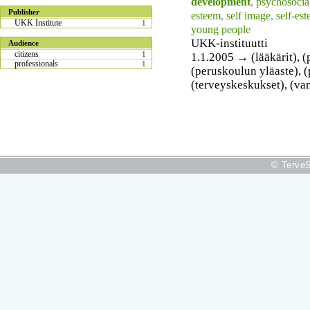
development
,
psychosocial
Publisher
esteem
,
self image
,
self-es
UKK Institute
1
young people
UKK-instituutti
Audience
citizens
1
1.1.2005 → (lääkärit), (
professionals
1
(peruskoulun yläaste), (
(terveyskeskukset), (v
© TerveS