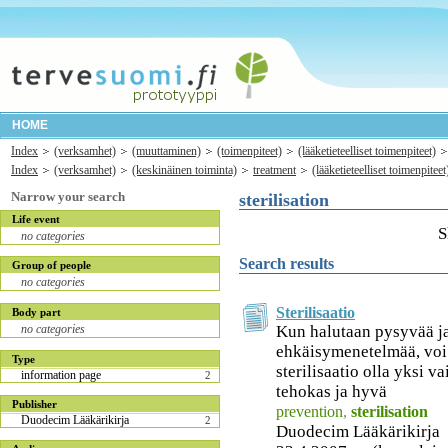
HOME
Index
(verksamhet)
(muuttaminen)
(toimenpiteet)
(lääketieteelliset toimenpiteet)
Index
(verksamhet)
(keskinäinen toiminta)
treatment
(lääketieteelliset toimenpiteet
Narrow your search
sterilisation
Life event
S
no categories
Search results
Group of people
no categories
Sterilisaatio
Body part
Kun halutaan pysyvää ja
no categories
ehkäisymenetelmää, voi 
Type
sterilisaatio olla yksi va
information page
2
tehokas ja hyvä
Publisher
prevention
,
sterilisation
Duodecim Lääkärikirja
2
Duodecim Lääkärikirja