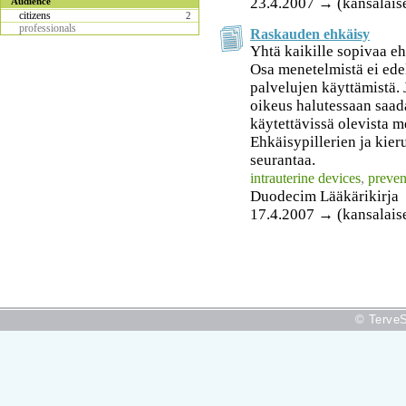
23.4.2007 → (kansalais
Audience
citizens
2
professionals
Raskauden ehkäisy
Yhtä kaikille sopivaa e
Osa menetelmistä ei ede
palvelujen käyttämistä. 
oikeus halutessaan saad
käytettävissä olevista m
Ehkäisypillerien ja kier
seurantaa.
intrauterine devices
,
preven
Duodecim Lääkärikirja
17.4.2007 → (kansalais
© TerveS