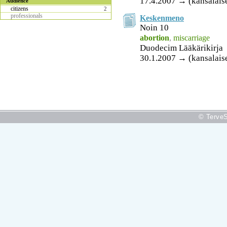
17.4.2007 → (kansalais
Audience
citizens
2
professionals
Keskenmeno
Noin 10
abortion
,
miscarriage
Duodecim Lääkärikirja
30.1.2007 → (kansalais
© TerveS