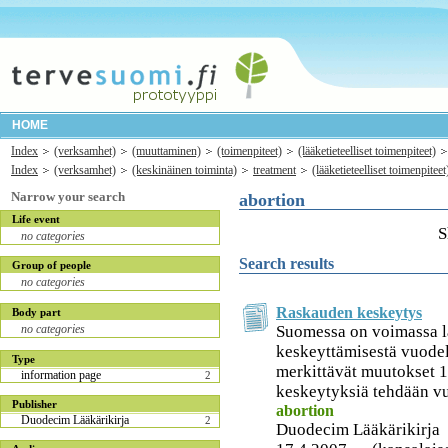
HOME
Index
(verksamhet)
(muuttaminen)
(toimenpiteet)
(lääketieteelliset toimenpiteet)
Index
(verksamhet)
(keskinäinen toiminta)
treatment
(lääketieteelliset toimenpiteet
Narrow your search
abortion
Life event
S
no categories
Search results
Group of people
no categories
Raskauden keskeytys
Body part
Suomessa on voimassa l
no categories
keskeyttämisestä vuodelt
Type
merkittävät muutokset 
information page
2
keskeytyksiä tehdään vu
Publisher
abortion
Duodecim Lääkärikirja
2
Duodecim Lääkärikirja