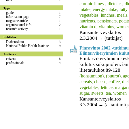
chronic illness
,
dietetics
,
di
Type
intake
,
energy intake
,
fatty
guide
1
vegetables
,
lunches
,
meals
information page
7
nutrients
,
pensioners
,
potat
magazine article
1
organizational info
2
vitamin d
,
vitamins
,
wome
research activity
1
Kansanterveyslaitos
2.3.2004 → (tutkijat)
Publisher
Diabetesliitto
3
National Public Health Institute
9
Finravinto 2002 -tutkimuk
Elintarvikeryhmien kulu
Audience
Elintarvikeryhmien kesk
citizens
8
professionals
4
kulutus sukupuolen, iän
liitetaulukot 89-128.
(konsumtion)
,
(puurot)
,
ag
cereals
,
cheese
,
coffee
,
diet
vegetables
,
lettuce
,
margari
sugar
,
sweets
,
tea
,
women
Kansanterveyslaitos
3.3.2004 → (asiantuntija