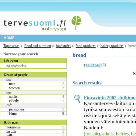
HOME
Topic areas
Food and nutrition
foodstuffs
food products
bakery products
brea
Narrow your search
bread
Life event
rye bread
(6)
no categories
S
Group of people
sex
Search results
men
7
women
7
age
adults
4
Finravinto 2002 -tutkimu
elderly
1
Kansanterveyslaitos on
role
työikäisen väestön kroo
pensioners
1
Finns
5
riskitekijöitä sekä yleis
vuoden välein toteutetu
Body part
Näiden F
hormones
1
insulin
1
(folaatit)
,
adults
,
berries
,
be
milk
1