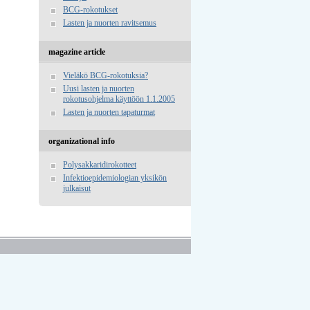
BCG-rokotukset
Lasten ja nuorten ravitsemus
magazine article
Vieläkö BCG-rokotuksia?
Uusi lasten ja nuorten
rokotusohjelma käyttöön 1.1.2005
Lasten ja nuorten tapaturmat
organizational info
Polysakkaridirokotteet
Infektioepidemiologian yksikön
julkaisut