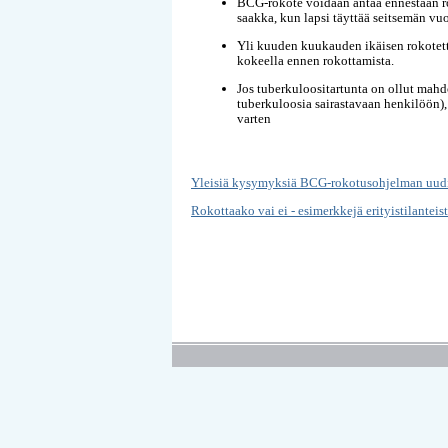
BCG-rokote voidaan antaa ennestään ro
saakka, kun lapsi täyttää seitsemän vuo
Yli kuuden kuukauden ikäisen rokotett
kokeella ennen rokottamista.
Jos tuberkuloositartunta on ollut mahdo
tuberkuloosia sairastavaan henkilöön),
varten
Yleisiä kysymyksiä BCG-rokotusohjelman uudi
Rokottaako vai ei - esimerkkejä erityistilanteis