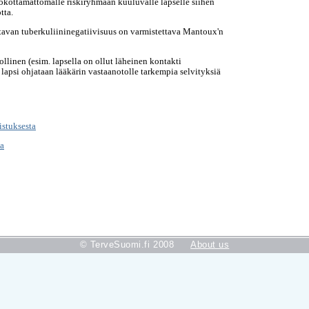
kottamattomalle riskiryhmään kuuluvalle lapselle siihen
tta.
avan tuberkuliininegatiivisuus on varmistettava Mantoux'n
llinen (esim. lapsella on ollut läheinen kontakti
 lapsi ohjataan lääkärin vastaanotolle tarkempia selvityksiä
stuksesta
ta
© TerveSuomi.fi 2008
About us