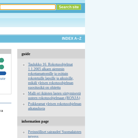
INDEX A–Z
guide
Taulukko 16. Rokotusohjelmat
1.1.2005 alkaen aiemmin
rokottamattomille ja osittain
rokotetuille lapsille ja aikuisille,
tute
mikäli yleisen rokotusohjelman
suositusikä on ohitettu
Malli eri ikäisten lasten siirtymisestä
uuteen rokotusohjelmaan (RONJA)
Poikkeamat yleisen rokotusohjelman
aikataulusta
va
information page
Perinnölliset sairaudet/ Suomalaisten
terveys