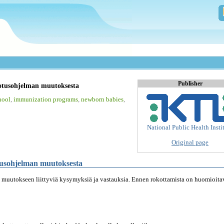
Publisher
otusohjelman muutoksesta
hool
,
immunization programs
,
newborn babies
,
National Public Health Insti
Original page
usohjelman muutoksesta
 muutokseen liittyviä kysymyksiä ja vastauksia. Ennen rokottamista on huomioita