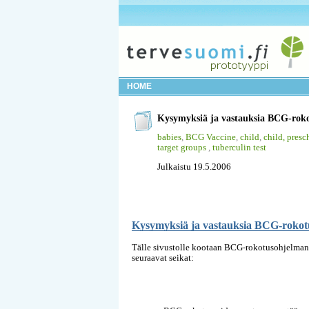
HOME
Kysymyksiä ja vastauksia BCG-rok
babies
,
BCG Vaccine
,
child
,
child, presc
target groups
,
tuberculin test
Julkaistu 19.5.2006
Kysymyksiä ja vastauksia BCG-rokot
Tälle sivustolle kootaan BCG-rokotusohjelman
seuraavat seikat: