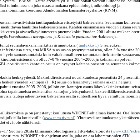
e System – EARSS – kattaa arviolta yli 100 miljoonan väestön Euroopassa. Seuran
lisäksi toiminnassa on joka maasta mukana epidemiologi, mikrobiologi ja
ttamaa toimintaa koordinoi Alankomaiden kansanterveyslaitos (RIVM).
taan invasiivisista tautitapauksista eristetyistä bakteereista. Seurannan kohteena
vän merkittävää hankittua lääkeresistenssiä. Kahden ensimmäisen vuoden aikana seur
kä veren ja aivoselkäydinnesteen pneumokokit. Vuoden 2001 alusta mukaan otett
 myös
Pseudomonas aeruginosa
ja
Klebsiella pneumoniae
-bakteereja.
htunut seuranta-aikana merkittäviä muutoksia (
taulukko 1
). S. aureuksen
a infektioissa siten, että MRSA:n osuus on pysynyt tasaisena, ollen 3 % vuosina 2
t hyvin samansuuntaisia kuin valtakunnalliseen tartuntatautirekisteriin vastaavan
okinoloniresistenssi on ollut 7–8 % vuosina 2004–2006, ja kolmannen polven
 ESBL-positiivisten kantojen osuus on pysynyt kahtena prosenttina seurannan kolme
kin herkkyydessä. Makrolidiresistenssi nousi kuudesta prosentista 24 prosentti
 heikentyneiden kantojen (I + R) osuus on lisääntynyt samana aikana neljästä
apahtui vuosina 2005–2006, jolloin em. kantojen osuus lähes kaksinkertaistui seit
ina tapahtuneista resistenttien kantojen yleistymisestä, bakteerilääkeresistenssiti
iivisia tauteja aiheuttavien bakteerien osalta suhteellisen hyvä verrattuna moniin
ailukierroksia ja on järjestänyt koulutusta WHONET-ohjelman käytöstä. Osallistu
ä julkisilla kotisivuilla (
www.earss.rivm.nl
). Yhteisestä sopimuksesta yksittäisten
dot eivät ole nähtävissä.
–17 Suomen 28:sta kliinismikrobiologisesta FiRe-laboratoriosta (
www.ktl.fi/extras
ronisesti mm. WHONET-atk-ohjelman avulla, joka on osa laboratorioiden ATK-