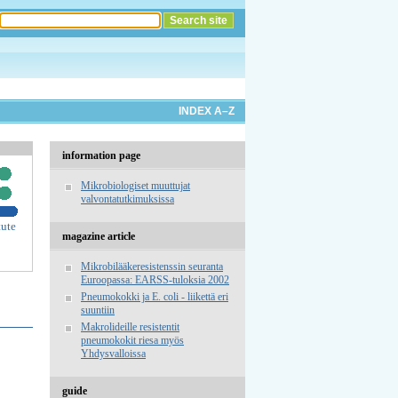
INDEX A–Z
information page
Mikrobiologiset muuttujat
valvontatutkimuksissa
tute
magazine article
Mikrobilääkeresistenssin seuranta
Euroopassa: EARSS-tuloksia 2002
Pneumokokki ja E. coli - liikettä eri
suuntiin
Makrolideille resistentit
pneumokokit riesa myös
Yhdysvalloissa
guide