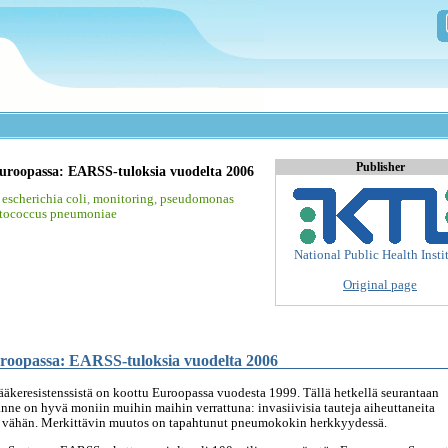
Publisher
 Euroopassa: EARSS-tuloksia vuodelta 2006
,
escherichia coli
,
monitoring
,
pseudomonas
ptococcus pneumoniae
National Public Health Insti
Original page
uroopassa: EARSS-tuloksia vuodelta 2006
ilääkeresistenssistä on koottu Euroopassa vuodesta 1999. Tällä hetkellä seurantaan
anne on hyvä moniin muihin maihin verrattuna: invasiivisia tauteja aiheuttaneita
een vähän. Merkittävin muutos on tapahtunut pneumokokin herkkyydessä.