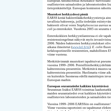
European Antimicrobial Resistance Surveillanc
osallistuvien sairaaloiden ja laboratorioiden 
tietojenkäsittelijä. Euroopan komission rahoi
Muutokset herkkyydessä pieniä
EARSS kerää bakteerilääkeherkkyystietoja ainoas
tavallisia bakteereja, joilla tiedetään esiinty
bakteerit olivat veren
Staphylococcus aureus
se
coli
ja enterokokit. Vuodesta 2005 on seurattu
Enterokokkien herkkyystilanteessa ei ole tapa
resistenssiongelmat näkyvät myös invasiivisiss
2006. Näiden bakteerien herkkyystulokset oliva
aikana ilmoitetut (
www.ktl.fi/ttr
).
E. colin
fluor
kefalosporiineille resistenttien, mahdollisten
viime vuotena.
Merkittävimmät muutokset tapahtuivat pneumoko
vuosina 1999–2006. Penisilliiniherkkyydeltään
kahteentoista prosenttiin. Merkittävä muutos t
kahteentoista prosenttiin. Huolimatta viime aiko
on kuitenkin Suomessa edellä mainittujen invas
Euroopan maihin.
Euroopan seurantatiedot kaikkien käytettävissä
Seurannan lisäksi EARSS toimittaa laaduntarkk
maiden seurantatiedot ovat kaikkien käytettäviss
osallistuvien laboratorioiden ja sairaaloiden tie
Vuosina 1999–2006 EARSSiin on osallistunut 9
Viime vuosina raportointi on tapahtunut elekt