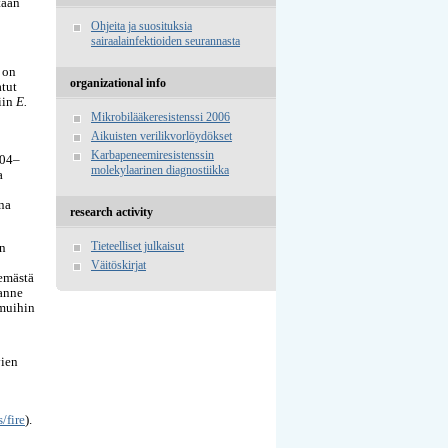
taan
Ohjeita ja suosituksia
sairaalainfektioiden seurannasta
 on
organizational info
atut
iin
E.
Mikrobilääkeresistenssi 2006
Aikuisten verilikvorlöydökset
Karbapeneemiresistenssin
004–
molekylaarinen diagnostiikka
a
na
research activity
Tieteelliset julkaisut
in
Väitöskirjat
semästä
lanne
 muihin
vien
/fire
).