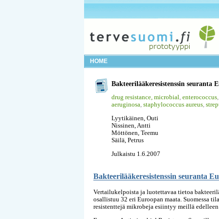
HOME
Bakteerilääkeresistenssin seuranta
drug resistance, microbial
,
enterococcus
aeruginosa
,
staphylococcus aureus
,
stre
Lyytikäinen, Outi
Nissinen, Antti
Möttönen, Teemu
Säilä, Petrus
Julkaistu 1.6.2007
Bakteerilääkeresistenssin seuranta E
Vertailukelpoista ja luotettavaa tietoa bakteer
osallistuu 32 eri Euroopan maata. Suomessa til
resistenttejä mikrobeja esiintyy meillä edell