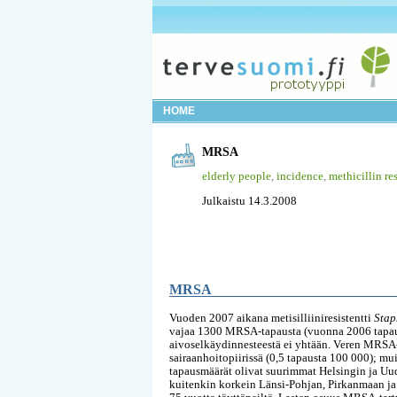
HOME
MRSA
elderly people
,
incidence
,
methicillin re
Julkaistu 14.3.2008
MRSA
Vuoden 2007 aikana metisilliiniresistentti
Stap
vajaa 1300 MRSA-tapausta (vuonna 2006 tapauk
aivoselkäydinnesteestä ei yhtään. Veren MRSA-
sairaanhoitopiirissä (0,5 tapausta 100 000); mu
tapausmäärät olivat suurimmat Helsingin ja Uu
kuitenkin korkein Länsi-Pohjan, Pirkanmaan ja 