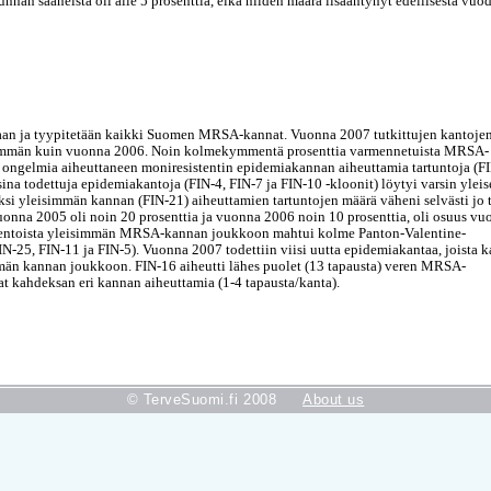
nnan saaneista oli alle 5 prosenttia, eikä niiden määrä lisääntynyt edellisestä vuod
taan ja tyypitetään kaikki Suomen MRSA-kannat. Vuonna 2007 tutkittujen kantoje
emmän kuin vuonna 2006. Noin kolmekymmentä prosenttia varmennetuista MRSA-
ia ongelmia aiheuttaneen moniresistentin epidemiakannan aiheuttamia tartuntoja (FI
a todettuja epidemiakantoja (FIN-4, FIN-7 ja FIN-10 -kloonit) löytyi varsin yleis
ksi yleisimmän kannan (FIN-21) aiheuttamien tartuntojen määrä väheni selvästi jo t
onna 2005 oli noin 20 prosenttia ja vuonna 2006 noin 10 prosenttia, oli osuus vu
iidentoista yleisimmän MRSA-kannan joukkoon mahtui kolme Panton-Valentine-
-25, FIN-11 ja FIN-5). Vuonna 2007 todettiin viisi uutta epidemiakantaa, joista k
mmän kannan joukkoon. FIN-16 aiheutti lähes puolet (13 tapausta) veren MRSA-
 kahdeksan eri kannan aiheuttamia (1-4 tapausta/kanta).
© TerveSuomi.fi 2008
About us