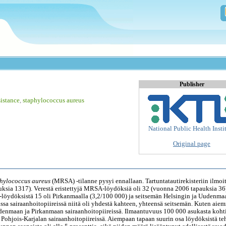
Publisher
sistance
,
staphylococcus aureus
National Public Health Insti
Original page
hylococcus aureus
(MRSA) -tilanne pysyi ennallaan. Tartuntatautirekisteriin ilmoit
sia 1317). Verestä eristettyjä MRSA-löydöksiä oli 32 (vuonna 2006 tapauksia 36)
löydöksistä 15 oli Pirkanmaalla (3,2/100 000) ja seitsemän Helsingin ja Uudenma
issa sairaanhoitopiireissä niitä oli yhdestä kahteen, yhteensä seitsemän. Kuten aie
denmaan ja Pirkanmaan sairaanhoitopiireissä. Ilmaantuvuus 100 000 asukasta kohti
Pohjois-Karjalan sairaanhoitopiireissä. Aiempaan tapaan suurin osa löydöksistä teh