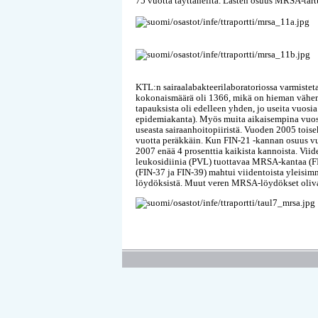
75 vuotta täyttäneiltä. Lasten osuus MRSA-tartu
KTL:n sairaalabakteerilaboratoriossa varmiste
kokonaismäärä oli 1366, mikä on hieman väh
tapauksista oli edelleen yhden, jo useita vuos
epidemiakanta). Myös muita aikaisempina vuosin
useasta sairaanhoitopiiristä. Vuoden 2005 toise
vuotta peräkkäin. Kun FIN-21 -kannan osuus vu
2007 enää 4 prosenttia kaikista kannoista. V
leukosidiinia (PVL) tuottavaa MRSA-kantaa (FIN
(FIN-37 ja FIN-39) mahtui viidentoista yleisi
löydöksistä. Muut veren MRSA-löydökset olivat