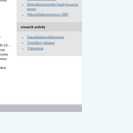
esta.
Metisilliiniresistentti Staphylococcus
aureus
Mikrobilääkeresistenssi 2006
research activity
n
Sairaalabakteerilaboratorio
Tieteelliset julkaisut
N-16 -
Väitöskirjat
esti
oista
onna
aksi