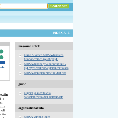
INDEX A–Z
magazine article
Onko Suomen MRSA-tilanteen
huononeminen pysähtynyt?
MRSA-tilanne yhä huonontunut -
tute
nyt myös vaikeissa yleisinfektioissa
MRSA-kantojen nimet uudistuvat
guide
Ohjeita ja suosituksia
ettiin
sairaalainfektioiden seurannasta
 ja
an
mmin
organizational info
 oli
tiin
MRSA vuonna 2006