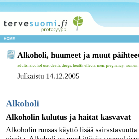
HOME
Alkoholi, huumeet ja muut päihtee
adults
,
alcohol use
,
death
,
drugs
,
health effects
,
men
,
pregnancy
,
women
Julkaistu 14.12.2005
Alkoholi
Alkoholin kulutus ja haitat kasvavat
Alkoholin runsas käyttö lisää sairastavuutt
oireita. Alkoholi on merkittävin suomalais