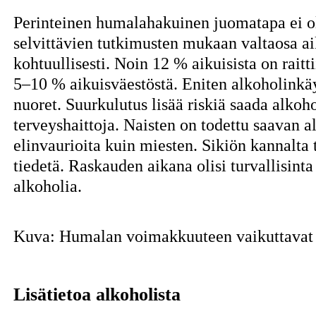
Perinteinen humalahakuinen juomatapa ei o
selvittävien tutkimusten mukaan valtaosa ai
kohtuullisesti. Noin 12 % aikuisista on raitt
5–10 % aikuisväestöstä. Eniten alkoholinkäy
nuoret. Suurkulutus lisää riskiä saada alkoh
terveyshaittoja. Naisten on todettu saavan
elinvaurioita kuin miesten. Sikiön kannalta 
tiedetä. Raskauden aikana olisi turvallisin
alkoholia.
Kuva: Humalan voimakkuuteen vaikuttavat 
Lisätietoa alkoholista