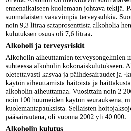
ennenaikaiseen kuolemaan johtava tekijä. P
suomalaisten vakavimpia terveysuhkia. Suo
noin 9,3 litraa sataprosenttista alkoholia hen
kulutuksen osuus oli 7,6 litraa.
Alkoholi ja terveysriskit
Alkoholin aiheuttamien terveysongelmien m
suhteessa alkoholin kokonaiskulutukseen. A
oletettavasti kasvaa ja päihdesairaudet ja -
käytön aiheuttamista haitoista ja haittakus
alkoholin aiheuttamaa. Vuosittain noin 2 20
noin 100 huumeiden käytön seurauksena, mi
kuolemantapauksista. Sellaisten hoitojaksoje
pääsairautena, oli vuonna 2002 yli 40 000.
Alkoholin kulutus