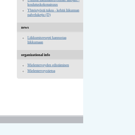
koulutuskokonaisuus
Yhteistyöstä tukea - kehitä liikunnan
palveluketju (D)
news
Liikkumisresepti kannustaa
liikkumaan
organizational info
Mielenterveyden edistäminen
Mielenterveystietoa