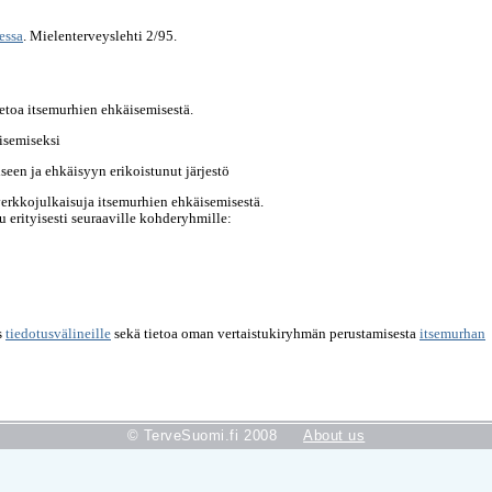
essa
. Mielenterveyslehti 2/95.
tietoa itsemurhien ehkäisemisestä.
isemiseksi
een ja ehkäisyyn erikoistunut järjestö
erkkojulkaisuja itsemurhien ehkäisemisestä.
 erityisesti seuraaville kohderyhmille:
s
tiedotusvälineille
sekä tietoa oman vertaistukiryhmän perustamisesta
itsemurhan
© TerveSuomi.fi 2008
About us