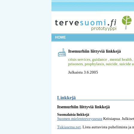
HOME
Itsemurhiin liittyviä linkkejä
crisis services
,
guidance
,
mental health
,
prisoners
,
prophylaxis
,
suicide
,
suicide 
Julkaistu 3.6.2005
Linkkejä
Itsemurhiin liittyviä linkkejä
Suomalaisia linkkejä
Suomen mielenterveysseura
Kriisiapua. Julkise
Tukiasema.net
. Lista auttavista puhelimista ja 