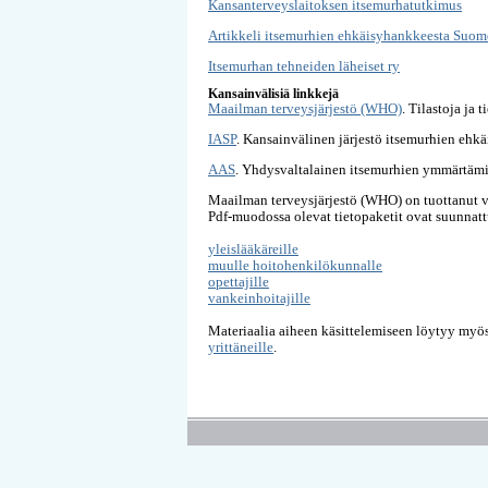
Kansanterveyslaitoksen itsemurhatutkimus
Artikkeli itsemurhien ehkäisyhankkeesta Suom
Itsemurhan tehneiden läheiset ry
Kansainvälisiä linkkejä
Maailman terveysjärjestö (WHO)
. Tilastoja ja 
IASP
. Kansainvälinen järjestö itsemurhien ehkä
AAS
. Yhdysvaltalainen itsemurhien ymmärtämis
Maailman terveysjärjestö (WHO) on tuottanut v
Pdf-muodossa olevat tietopaketit ovat suunnattu
yleislääkäreille
muulle hoitohenkilökunnalle
opettajille
vankeinhoitajille
Materiaalia aiheen käsittelemiseen löytyy myö
yrittäneille
.