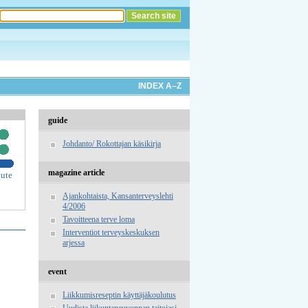
INDEX A–Z
guide
Johdanto/ Rokottajan käsikirja
magazine article
tute
Ajankohtaista, Kansanterveyslehti
4/2006
Tavoitteena terve loma
Interventiot terveyskeskuksen
arjessa
event
Liikkumisreseptin käyttäjäkoulutus
Uudista liikuntaneuvonnan taitojasi -