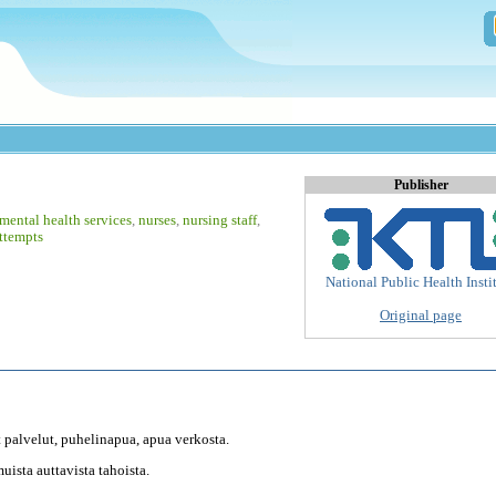
Publisher
mental health services
,
nurses
,
nursing staff
,
attempts
National Public Health Insti
Original page
t palvelut, puhelinapua, apua verkosta.
muista auttavista tahoista.