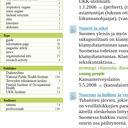
UKK-instituutti
pää
4
1.1.2006 → (perheet), 
respiratory organs
1
sense organs
1
asiantuntijat (lukuun ott
skeletal structure
3
liikunnanohjaajat), (v
skin
1
intestines
1
abdomen
1
Nuoret ja seksi
Suomen yleisin ja myös 
Type
sukupuolitauti on klamy
guide
43
information page
klamydiatartunnan saanei
36
magazine article
58
Suomessa todetaan vuos
news
5
klamydiatartuntaa. Klamy
organizational info
29
research activity
4
seksikontaktissa...
(testning)
,
chlamydia
,
disea
Publisher
Diabetesliitto
young people
1
National Public Health Institute
160
Kansanterveyslaitos
Terveyden edistämisen keskus
3
5.5.2008 → (kansalaiset
Finnish Institute of Occupational
Health
10
UKK Institute
15
Nuoruus ja hulluus ja ve
Tuhansien järvien, joki
Audience
citizens
on vesilläliikkujien para
74
professionals
140
äärellä oleskeluun liitty
Suomessa hukkuu vuosit
suurin osa päihtyneenä. 