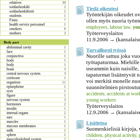
relatives
30
sotilashenkilö
2
Tiedä oikeutesi
sotilashenkilöstö
2
Työntekijän oikeudet ova
students
1
ollen myös nuoria työnte
Finns
7
health service personnel
1
employees
,
labour law
,
you
smokers
9
Työterveyslaitos
mothers
3
11.9.2006 → (kansalaise
Body part
abdominal cavity
1
Turvallisesti työssä
face
1
Nuorille sattuu joka vuo
conjunctiva
1
body
1
työtapaturmaa. Miehille 
body
1
useammin kuin naisille,
brain
3
central nervous system
3
tapaturmat lisääntyvät
cortisone
1
voi merkitä monelle nuo
organism
11
suunnitelmien pirstoutu
epinephrine
1
eyes
1
accidents
,
accidents at wor
figure
1
young workers
nervous system
3
hormones
2
Työterveyslaitos
insulin
1
12.9.2006 → (kansalais
internal organs
2
ears
1
muscles
1
Lisätietoa
mucous membranes
1
Suomenkielisiä kirjoja, 
milk
2
children
,
physical activity
,
spleen
1
musculoskeletal system
2