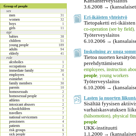
Kansanterveyslaitos
3.6.2008 → (kansalaiset
Group of people
sex
men
31
Eri-ikäisten yhteistyö
women
32
Tietopaketti eri-ikäiste
boys
1
girls
11
co-operation (see by field)
age
Työterveyslaitos
babies
38
6.10.2006 → (kansalais
children
51
young people
189
adults
94
Inskolning av unga somm
elderly
41
Tietoa nuorten kesätyön
role
alcoholics
1
perehdyttämisestä
occupations
2
employees
,
instruction abo
immediate family
30
employees
people
,
young workers
6
esimiehet
1
Työterveyslaitos
family members
30
6.10.2006 → (kansalais
parents
10
homosexuals
2
homosexual people
2
Lasten ja nuorten liikunt
athletes
1
Sisältää fyysisen aktiiv
intoxicant abusers
2
schoolchildren
varhaiskasvatuksen liik
7
travellers
7
(hälsomotion)
,
physical fit
national servicemen
2
people
pensioners
4
patients
1
UKK-instituutti
risk groups
6
1.1.2000 → (kansalaiset
sick people
3