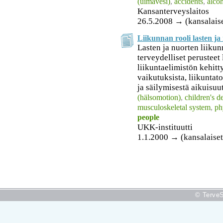
(uimavesi)
,
accidents
,
alco
Kansanterveyslaitos
26.5.2008 → (kansalais
Liikunnan rooli lasten ja
Lasten ja nuorten liik
terveydelliset perusteet 
liikuntaelimistön kehitt
vaikutuksista, liikunta
ja säilymisestä aikuisuu
(hälsomotion)
,
children's 
musculoskeletal system
,
ph
people
UKK-instituutti
1.1.2000 → (kansalaiset
© TerveS