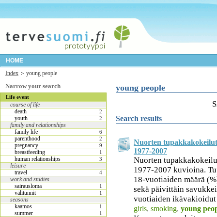
HOME
Index
young people
Narrow your search
young people
Life event
S
course of life
death
2
Search results
youth
2
family and relationships
family life
6
parenthood
2
Nuorten tupakkakokeilut 
pregnancy
9
1977-2007
breastfeeding
1
human relationships
Nuorten tupakkakokeilut
3
leisure
1977-2007 kuvioina. Tu
travel
4
18-vuotiaiden määrä (%
work and studies
sairausloma
1
sekä päivittäin savukkei
välitunnit
1
vuotiaiden ikävakioidut
seasons
kaamos
1
girls
,
smoking
,
young peop
summer
1