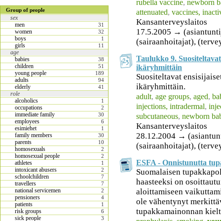
rubella vaccine
,
newborn b
Group of people
attenuated
,
vaccines, inacti
sex
Kansanterveyslaitos
men
31
17.5.2005 → (asiantuntija
women
32
boys
1
(sairaanhoitajat), (terv
girls
11
age
Taulukko 9. Suositeltavat 
babies
38
children
ikäryhmittäin
51
young people
189
Suositeltavat ensisijais
adults
94
ikäryhmittäin.
elderly
41
role
adult
,
age groups
,
aged
,
ba
alcoholics
1
injections, intradermal
,
inje
occupations
2
immediate family
30
subcutaneous
,
newborn bab
employees
6
Kansanterveyslaitos
esimiehet
1
28.12.2004 → (asiantuntij
family members
30
parents
10
(sairaanhoitajat), (terv
homosexuals
2
homosexual people
2
ESFA - Onnistunutta tupa
athletes
1
intoxicant abusers
2
Suomalaisen tupakkapol
schoolchildren
7
haasteeksi on osoittaut
travellers
7
aloittamiseen vaikuttam
national servicemen
2
pensioners
4
ole vähentynyt merkittä
patients
1
tupakkamainonnan kieltä
risk groups
6
sick people
3