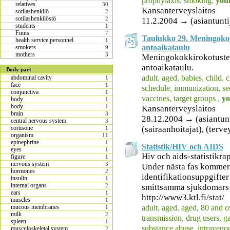
prophylaxis
,
smoking
,
you
relatives
30
Kansanterveyslaitos
sotilashenkilö
2
sotilashenkilöstö
2
11.2.2004 → (asiantunti
students
1
Finns
7
Taulukko 29. Meningoko
health service personnel
1
antoaikataulu
smokers
9
mothers
3
Meningokokkirokotuste
antoaikataulu.
Body part
adult
,
aged
,
babies
,
child
,
c
abdominal cavity
1
face
1
schedule
,
immunization, s
conjunctiva
1
vaccines
,
target groups
,
yo
body
1
body
1
Kansanterveyslaitos
brain
3
28.12.2004 → (asiantuntij
central nervous system
3
(sairaanhoitajat), (terv
cortisone
1
organism
11
epinephrine
1
Statistik/HIV och AIDS
eyes
1
Hiv och aids-statistikra
figure
1
nervous system
3
Under nästa fas kommer 
hormones
2
identifikationsuppgifter 
insulin
1
internal organs
smittsamma sjukdomars
2
ears
1
http://www3.ktl.fi/stat/
muscles
1
adult
,
aged
,
aged, 80 and o
mucous membranes
1
milk
2
transmission
,
drug users
,
g
spleen
1
substance abuse, intraveno
musculoskeletal system
2