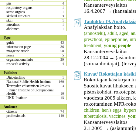
pää
4
Kansanterveyslaitos
respiratory organs
1
16.4.2007 → (kansalais
sense organs
1
skeletal structure
3
skin
1
Taulukko 19. Anafylaksia
intestines
1
Anafylaksian hoito.
abdomen
1
(annostelu)
,
adult
,
aged
,
an
Type
preschool
,
epinephrine
,
inf
guide
43
treatment
,
young people
information page
36
Kansanterveyslaitos
magazine article
58
news
5
28.12.2004 → (asiantuntij
organizational info
29
(sairaanhoitajat), (terv
research activity
4
Publisher
Kuvat/ Rokottajan käsiki
Diabetesliitto
1
Rokottajan käsikirjan li
National Public Health Institute
160
Suositeltavat lihakseen
Terveyden edistämisen keskus
3
Finnish Institute of Occupational
pistoskohdat, rokotepis
Health
10
vuodesta 2005 alkaen, 
UKK Institute
15
rokottaminen MPR-rokott
Audience
children
,
hen's eggs
,
hypers
citizens
74
tuberculosis
,
vaccines
,
you
professionals
140
Kansanterveyslaitos
2.1.2005 → (asiantuntij