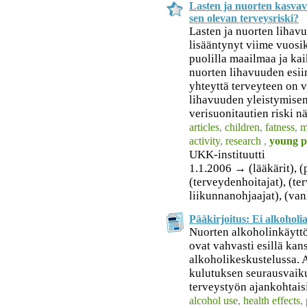
Lasten ja nuorten kasvav
sen olevan terveysriski?
Lasten ja nuorten lihavu
lisääntynyt viime vuos
puolilla maailmaa ja kai
nuorten lihavuuden esii
yhteyttä terveyteen on 
lihavuuden yleistymisen 
verisuonitautien riski nä
articles
,
children
,
fatness
,
m
activity
,
research
,
young p
UKK-instituutti
1.1.2006 → (lääkärit), (p
(terveydenhoitajat), (te
liikunnanohjaajat), (v
Pääkirjoitus: Ei alkoholia
Nuorten alkoholinkäyttö 
ovat vahvasti esillä kan
alkoholikeskustelussa.
kulutuksen seurausvaik
terveystyön ajankohtais
alcohol use
,
health effects
,