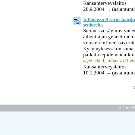
Kansanterveyslaitos
28.9.2004 → (asiantunti
Influenssa B-virus häirik
senioreita
Suomessa käynnistynee
aiheuttajan geneettinen
vuosien influenssaviruks
Kysymyksessä on sama i
paikallisepidemiat alkoi
aged
,
child
,
influenza B vi
Kansanterveyslaitos
10.1.2004 → (asiantunti
1
© TerveS