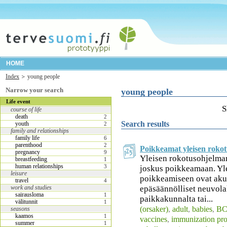
HOME
Index
young people
Narrow your search
young people
Life event
S
course of life
death
2
Search results
youth
2
family and relationships
family life
6
parenthood
2
Poikkeamat yleisen rokot
pregnancy
9
Yleisen rokotusohjelman
breastfeeding
1
human relationships
3
joskus poikkeamaan. Yl
leisure
poikkeamiseen ovat akuut
travel
4
work and studies
epäsäännölliset neuvola
sairausloma
1
paikkakunnalta tai...
välitunnit
1
(orsaker)
,
adult
,
babies
,
BC
seasons
kaamos
1
vaccines
,
immunization pr
summer
1