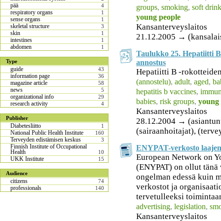
pää
4
groups
,
smoking
,
soft drin
respiratory organs
1
young people
sense organs
1
Kansanterveyslaitos
skeletal structure
3
skin
1
21.12.2005 → (kansalai
intestines
1
abdomen
1
Taulukko 25. Hepatiitti B
annostus
Type
guide
43
Hepatiitti B -rokotteide
information page
36
(annostelu)
,
adult
,
aged
,
ba
magazine article
58
news
5
hepatitis b vaccines
,
immuni
organizational info
29
babies
,
risk groups
,
young 
research activity
4
Kansanterveyslaitos
Publisher
28.12.2004 → (asiantuntij
Diabetesliitto
1
(sairaanhoitajat), (terv
National Public Health Institute
160
Terveyden edistämisen keskus
3
Finnish Institute of Occupational
ENYPAT-verkosto laajen
Health
10
European Network on Y
UKK Institute
15
(ENYPAT) on ollut tänä
Audience
ongelman edessä kuin m
citizens
74
verkostot ja organisaati
professionals
140
tervetulleeksi toiminta
advertising
,
legislation
,
sm
Kansanterveyslaitos