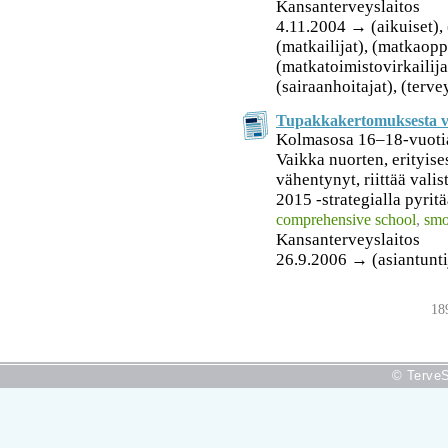
Kansanterveyslaitos
4.11.2004 → (aikuiset), (
(matkailijat), (matkaopp
(matkatoimistovirkailijat
(sairaanhoitajat), (terv
Tupakkakertomuksesta vä
Kolmasosa 16–18-vuotiai
Vaikka nuorten, erityises
vähentynyt, riittää valist
2015 -strategialla pyritä
comprehensive school
,
smo
Kansanterveyslaitos
26.9.2006 → (asiantunti
1
© TerveS