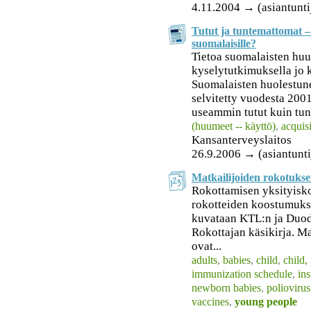
4.11.2004 → (asiantunti
Tutut ja tuntemattomat –
suomalaisille?
Tietoa suomalaisten huu
kyselytutkimuksella jo
Suomalaisten huolestun
selvitetty vuodesta 200
useammin tutut kuin tu
(huumeet -- käyttö)
,
acquis
Kansanterveyslaitos
26.9.2006 → (asiantunti
Matkailijoiden rokotukse
Rokottamisen yksityisko
rokotteiden koostumukset
kuvataan KTL:n ja Duod
Rokottajan käsikirja. M
ovat...
adults
,
babies
,
child
,
child,
immunization schedule
,
ins
newborn babies
,
poliovirus
vaccines
,
young people