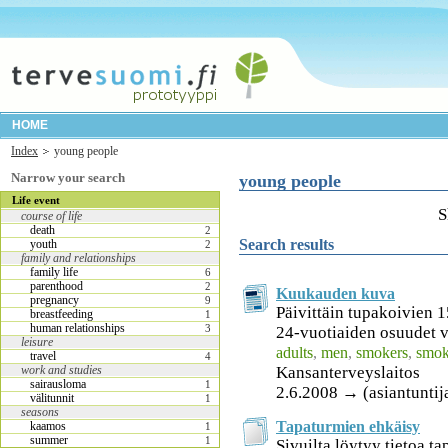
HOME
Index
young people
Narrow your search
young people
Life event
S
course of life
death
2
Search results
youth
2
family and relationships
family life
6
parenthood
2
Kuukauden kuva
pregnancy
9
Päivittäin tupakoivien 
breastfeeding
1
human relationships
3
24-vuotiaiden osuudet 
leisure
adults
,
men
,
smokers
,
smok
travel
4
work and studies
Kansanterveyslaitos
sairausloma
1
2.6.2008 → (asiantuntij
välitunnit
1
seasons
Tapaturmien ehkäisy
kaamos
1
summer
1
Sivuilta löytyy tietoa ta