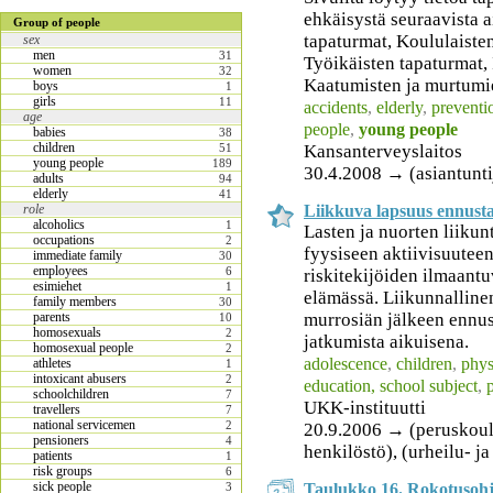
ehkäisystä seuraavista a
Group of people
tapaturmat, Koululaisten
sex
men
31
Työikäisten tapaturmat,
women
32
Kaatumisten ja murtumie
boys
1
girls
11
accidents
,
elderly
,
preventi
age
people
,
young people
babies
38
children
Kansanterveyslaitos
51
young people
189
30.4.2008 → (asiantuntij
adults
94
elderly
41
Liikkuva lapsuus ennustaa
role
alcoholics
1
Lasten ja nuorten liikun
occupations
2
fyysiseen aktiivisuuteen
immediate family
30
employees
6
riskitekijöiden ilmaan
esimiehet
1
elämässä. Liikunnallinen
family members
30
murrosiän jälkeen ennus
parents
10
homosexuals
2
jatkumista aikuisena.
homosexual people
2
adolescence
,
children
,
phys
athletes
1
intoxicant abusers
2
education, school subject
,
schoolchildren
7
UKK-instituutti
travellers
7
national servicemen
2
20.9.2006 → (peruskoulu
pensioners
4
henkilöstö), (urheilu- j
patients
1
risk groups
6
sick people
Taulukko 16. Rokotusohj
3