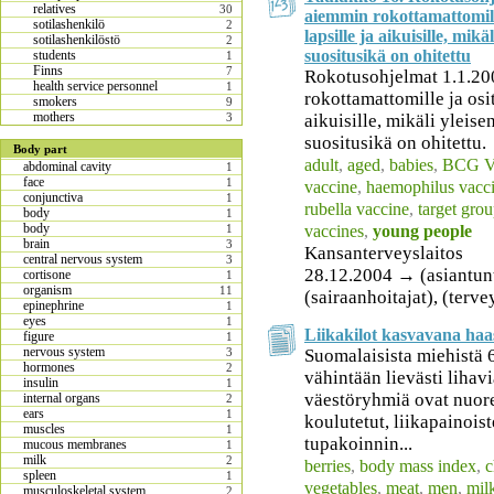
relatives
30
aiemmin rokottamattomille
sotilashenkilö
2
lapsille ja aikuisille, mik
sotilashenkilöstö
2
suositusikä on ohitettu
students
1
Finns
7
Rokotusohjelmat 1.1.20
health service personnel
1
rokottamattomille ja osit
smokers
9
mothers
aikuisille, mikäli yleis
3
suositusikä on ohitettu.
Body part
adult
,
aged
,
babies
,
BCG V
abdominal cavity
1
face
1
vaccine
,
haemophilus vacc
conjunctiva
1
rubella vaccine
,
target gro
body
1
body
vaccines
,
young people
1
brain
3
Kansanterveyslaitos
central nervous system
3
28.12.2004 → (asiantuntij
cortisone
1
organism
11
(sairaanhoitajat), (terv
epinephrine
1
eyes
1
Liikakilot kasvavana haa
figure
1
nervous system
Suomalaisista miehistä 
3
hormones
2
vähintään lievästi lihavi
insulin
1
väestöryhmiä ovat nuore
internal organs
2
ears
1
koulutetut, liikapainois
muscles
1
tupakoinnin...
mucous membranes
1
milk
2
berries
,
body mass index
,
c
spleen
1
vegetables
,
meat
,
men
,
mil
musculoskeletal system
2