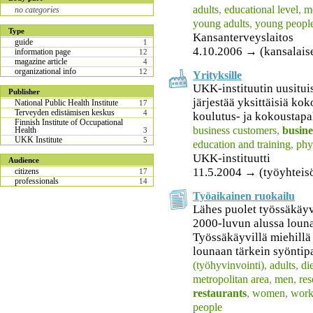
adults
,
educational level
,
m
no categories
young adults
,
young peopl
Type
Kansanterveyslaitos
guide
1
4.10.2006 → (kansalais
information page
12
magazine article
4
organizational info
12
Yrityksille
UKK-instituutin uusitui
Publisher
järjestää yksittäisiä ko
National Public Health Institute
17
Terveyden edistämisen keskus
4
koulutus- ja kokoustapa
Finnish Institute of Occupational
business customers
,
busine
Health
3
UKK Institute
5
education and training
,
phy
UKK-instituutti
Audience
11.5.2004 → (työyhteis
citizens
17
professionals
14
Työaikainen ruokailu
Lähes puolet työssäkäyv
2000-luvun alussa louna
Työssäkäyvillä miehillä
lounaan tärkein syöntip
(työhyvinvointi)
,
adults
,
die
metropolitan area
,
men
,
re
restaurants
,
women
,
work
people