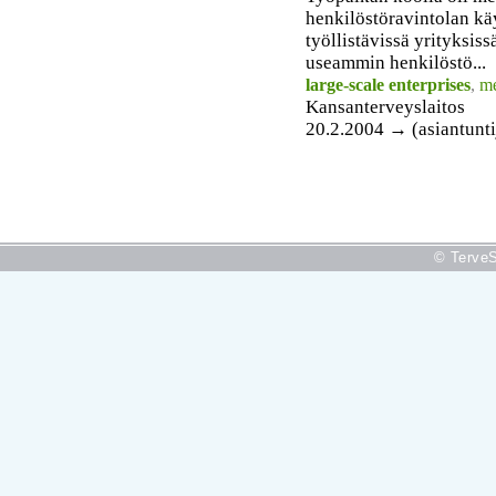
henkilöstöravintolan kä
työllistävissä yrityksiss
useammin henkilöstö...
large-scale enterprises
,
m
Kansanterveyslaitos
20.2.2004 → (asiantunti
© TerveS