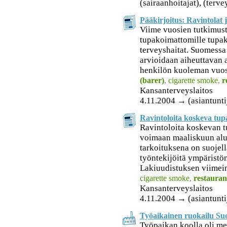
(sairaanhoitajat), (terv
Pääkirjoitus: Ravintolat 
Viime vuosien tutkimus
tupakoimattomille tupa
terveyshaitat. Suomess
arvioidaan aiheuttavan 
henkilön kuoleman vuosi
(barer)
,
cigarette smoke
,
r
Kansanterveyslaitos
4.11.2004 → (asiantunti
Ravintoloita koskeva tupa
Ravintoloita koskevan t
voimaan maaliskuun alu
tarkoituksena on suojell
työntekijöitä ympäristö
Lakiuudistuksen viimein
cigarette smoke
,
restauran
Kansanterveyslaitos
4.11.2004 → (asiantunti
Työaikainen ruokailu Su
Työpaikan koolla oli me