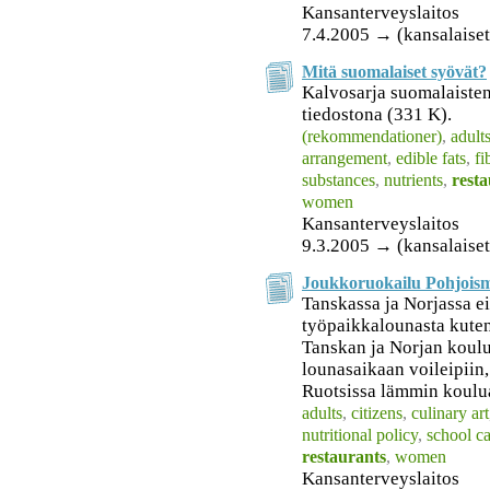
Kansanterveyslaitos
7.4.2005 → (kansalaiset
Mitä suomalaiset syövät?
Kalvosarja suomalaisten
tiedostona (331 K).
(rekommendationer)
,
adult
arrangement
,
edible fats
,
fi
substances
,
nutrients
,
resta
women
Kansanterveyslaitos
9.3.2005 → (kansalaiset
Joukkoruokailu Pohjoism
Tanskassa ja Norjassa e
työpaikkalounasta kuten
Tanskan ja Norjan koulu
lounasaikaan voileipiin
Ruotsissa lämmin kouluat
adults
,
citizens
,
culinary art
nutritional policy
,
school ca
restaurants
,
women
Kansanterveyslaitos