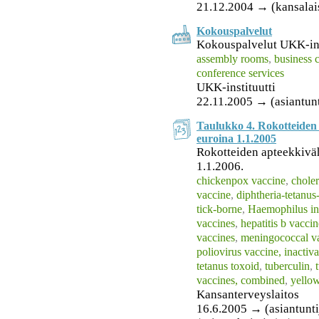
21.12.2004 → (kansalai
Kokouspalvelut
Kokouspalvelut UKK-ins
assembly rooms
,
business 
conference services
UKK-instituutti
22.11.2005 → (asiantunti
Taulukko 4. Rokotteiden 
euroina 1.1.2005
Rokotteiden apteekkiväh
1.1.2006.
chickenpox vaccine
,
choler
vaccine
,
diphtheria-tetanus
tick-borne
,
Haemophilus in
vaccines
,
hepatitis b vaccin
vaccines
,
meningococcal v
poliovirus vaccine, inactiv
tetanus toxoid
,
tuberculin
,
vaccines, combined
,
yellow
Kansanterveyslaitos
16.6.2005 → (asiantuntija