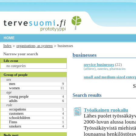
HOME
Index
organisations, as systems
businesses
Narrow your search
businesses
Life event
service businesses
(22)
no categories
(affärer)
,
eateries
,
pharmacies
Group of people
small and medium-sized enterp
sex
men
9
S
women
11
age
Search results
young people
4
adults
6
role
occupations
Työaikainen ruokailu
1
customers
4
Lähes puolet työssäkäyv
schoolchildren
1
2000-luvun alussa louna
Finns
1
smokers
4
Työssäkäyvistä miehist
lounaansa henkilöstörav
Body part