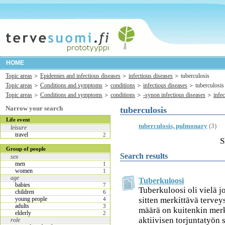
HOME
Topic areas
Epidemies and infectious diseases
infectious diseases
tuberculosis
Topic areas
Conditions and symptoms
conditions
infectious diseases
tuberculosis
Topic areas
Conditions and symptoms
conditions
-synon infectious diseases
infe
Narrow your search
tuberculosis
Life event
tuberculosis, pulmonary
(3)
leisure
travel
2
S
Group of people
Search results
sex
men
1
women
1
age
Tuberkuloosi
babies
7
Tuberkuloosi oli vielä 
children
6
sitten merkittävä terve
young people
4
adults
3
määrä on kuitenkin merk
elderly
2
aktiivisen torjuntatyön 
role