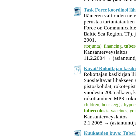
Task Force koordinoi läh
Itämeren valtioiden neu
perustaa tartuntatautie
Force on Communicable 
Baltic Sea Region, TF),
2001.
(torjunta)
,
financing
,
tuber
Kansanterveyslaitos
11.2.2004 → (asiantunti
Kuvat/ Rokottajan käsiki
Rokottajan käsikirjan li
Suositeltavat lihakseen
pistoskohdat, rokotepis
vuodesta 2005 alkaen, 
rokottaminen MPR-rokott
children
,
hen's eggs
,
hypers
tuberculosis
,
vaccines
,
yo
Kansanterveyslaitos
2.1.2005 → (asiantuntij
Kuukauden kuva: Tuberk