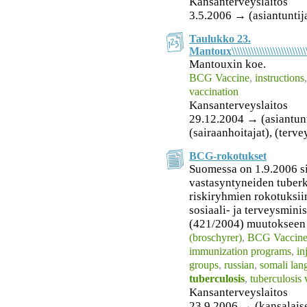
Kansanterveyslaitos
3.5.2006 → (asiantuntija
Taulukko 23.
Mantoux\\\\\\\\\\\\\\\\\\\\\\\\\\\\\\\\\\
Mantouxin koe.
BCG Vaccine
,
instructions
vaccination
Kansanterveyslaitos
29.12.2004 → (asiantuntij
(sairaanhoitajat), (terv
BCG-rokotukset
Suomessa on 1.9.2006 si
vastasyntyneiden tuberk
riskiryhmien rokotuksii
sosiaali- ja terveysmin
(421/2004) muutokseen
(broschyrer)
,
BCG Vaccin
immunization programs
,
in
groups
,
russian
,
somali lan
tuberculosis
,
tuberculosis 
Kansanterveyslaitos
23.9.2006 → (kansalais