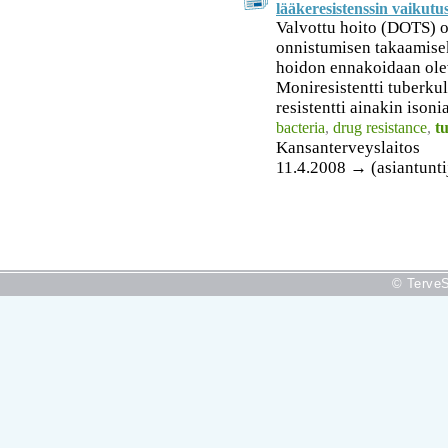
lääkeresistenssin vaikutus
Valvottu hoito (DOTS) o
onnistumisen takaamisek
hoidon ennakoidaan ole
Moniresistentti tuberk
resistentti ainakin isonia
bacteria
,
drug resistance
,
t
Kansanterveyslaitos
11.4.2008 → (asiantunti
© TerveS