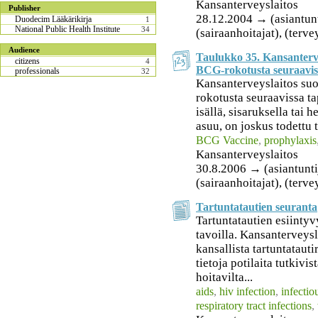
Kansanterveyslaitos
Publisher
28.12.2004 → (asiantuntij
Duodecim Lääkärikirja
1
National Public Health Institute
34
(sairaanhoitajat), (terv
Audience
Taulukko 35. Kansantervey
citizens
4
BCG-rokotusta seuraavis
professionals
32
Kansanterveyslaitos suo
rokotusta seuraavissa ta
isällä, sisaruksella tai 
asuu, on joskus todettu 
BCG Vaccine
,
prophylaxis
Kansanterveyslaitos
30.8.2006 → (asiantuntija
(sairaanhoitajat), (terv
Tartuntatautien seuranta
Tartuntatautien esiintyv
tavoilla. Kansanterveys
kansallista tartuntatauti
tietoja potilaita tutkivis
hoitavilta...
aids
,
hiv infection
,
infectio
respiratory tract infections
,