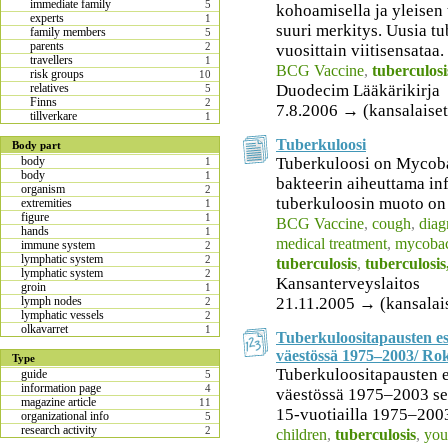
immediate family
5
kohoamisella ja yleisen
experts
1
suuri merkitys. Uusia 
family members
5
parents
2
vuosittain viitisensataa.
travellers
1
BCG Vaccine
,
tuberculosi
risk groups
10
Duodecim Lääkärikirja
relatives
5
Finns
2
7.8.2006 → (kansalaiset
tillverkare
1
Tuberkuloosi
Body part
Tuberkuloosi on Mycoba
body
1
body
1
bakteerin aiheuttama inf
organism
2
tuberkuloosin muoto on
extremities
1
figure
1
BCG Vaccine
,
cough
,
diag
hands
1
medical treatment
,
mycobac
immune system
2
lymphatic system
2
tuberculosis
,
tuberculosi
lymphatic system
2
Kansanterveyslaitos
groin
1
21.11.2005 → (kansalai
lymph nodes
2
lymphatic vessels
2
olkavarret
1
Tuberkuloositapausten e
väestössä 1975–2003/ Rok
Type
Tuberkuloositapausten 
guide
5
information page
4
väestössä 1975–2003 sek
magazine article
11
15-vuotiailla 1975–200
organizational info
5
research activity
2
children
,
tuberculosis
,
you