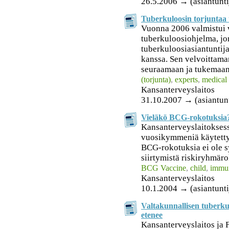
26.5.2006 → (asiantunti
Tuberkuloosin torjuntaa 
Vuonna 2006 valmistui 
tuberkuloosiohjelma, jon
tuberkuloosiasiantunti
kanssa. Sen velvoittama
seuraamaan ja tukemaan 
(torjunta)
,
experts
,
medical 
Kansanterveyslaitos
31.10.2007 → (asiantunt
Vieläkö BCG-rokotuksia
Kansanterveyslaitokses
vuosikymmeniä käytett
BCG-rokotuksia ei ole s
siirtymistä riskiryhmäro
BCG Vaccine
,
child
,
immun
Kansanterveyslaitos
10.1.2004 → (asiantunti
Valtakunnallisen tuberku
etenee
Kansanterveyslaitos ja F