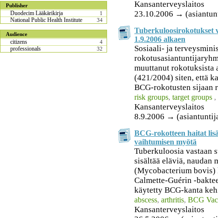
Kansanterveyslaitos
Publisher
23.10.2006 → (asiantunt
Duodecim Lääkärikirja
1
National Public Health Institute
34
Tuberkuloosirokotukset v
Audience
1.9.2006 alkaen
citizens
4
Sosiaali- ja terveysmini
professionals
32
rokotusasiantuntijaryhm
muuttanut rokotuksista 
(421/2004) siten, että 
BCG-rokotusten sijaan r
risk groups
,
target groups
,
Kansanterveyslaitos
8.9.2006 → (asiantuntij
BCG-rokotteen haitat lis
vaihtumisen myötä
Tuberkuloosia vastaan 
sisältää eläviä, naudan
(Mycobacterium bovis) 
Calmette-Guérin -baktee
käytetty BCG-kanta kehit
abscess
,
arthritis
,
BCG Vac
Kansanterveyslaitos