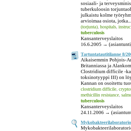
sosiaali- ja terveysmini
tuberkuloosin torjunta
julkaistu kolme työryhm
arvioimaa osiota, jotka..
(torjunta)
,
hospitals
,
instruc
tuberculosis
Kansanterveyslaitos
16.6.2005 → (asiantunti
Tartuntatautitilanne 8/2
Aikaisemmin Pohjois-Am
Britanniassa ja Alankoma
Clostridium difficile -
toksinotyyppi III) on lö
Kannan on osoitettu tuot
clostridium difficile
,
crypto
methicillin resistance
,
salmo
tuberculosis
Kansanterveyslaitos
24.11.2006 → (asiantunt
Mykobakteerilaboratorio
Mykobakteerilaboratorio