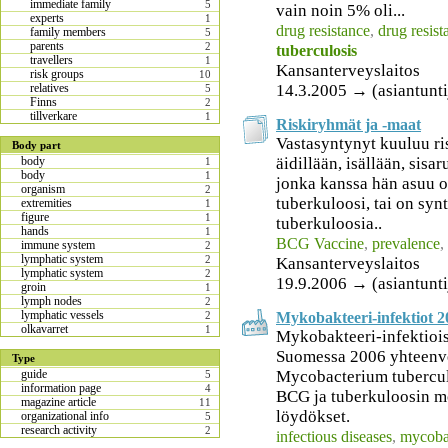
immediate family
5
vain noin 5% oli...
experts
1
drug resistance
,
drug resist
family members
5
parents
2
tuberculosis
travellers
1
Kansanterveyslaitos
risk groups
10
14.3.2005 → (asiantunti
relatives
5
Finns
2
tillverkare
1
Riskiryhmät ja -maat
Vastasyntynyt kuuluu ri
Body part
äidillään, isällään, sisa
body
1
body
1
jonka kanssa hän asuu o
organism
2
tuberkuloosi, tai on syn
extremities
1
figure
1
tuberkuloosia..
hands
1
BCG Vaccine
,
prevalence
,
immune system
2
lymphatic system
2
Kansanterveyslaitos
lymphatic system
2
19.9.2006 → (asiantuntij
groin
1
lymph nodes
2
lymphatic vessels
Mykobakteeri-infektiot 2
2
olkavarret
1
Mykobakteeri-infektiois
Suomessa 2006 yhteenv
Type
Mycobacterium tubercul
guide
5
information page
4
BCG ja tuberkuloosin m
magazine article
11
löydökset.
organizational info
5
research activity
2
infectious diseases
,
mycobac