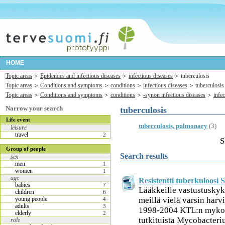
HOME
Topic areas
Epidemies and infectious diseases
infectious diseases
tuberculosis
Topic areas
Conditions and symptoms
conditions
infectious diseases
tuberculosis
Topic areas
Conditions and symptoms
conditions
-synon infectious diseases
infe
Narrow your search
tuberculosis
Life event
tuberculosis, pulmonary
(3)
leisure
travel
2
S
Group of people
Search results
sex
men
1
women
1
age
Resistentti tuberkuloosi
babies
7
Lääkkeille vastustuskyk
children
6
meillä vielä varsin har
young people
4
adults
3
1998-2004 KTL:n mykob
elderly
2
tutkituista Mycobacteri
role