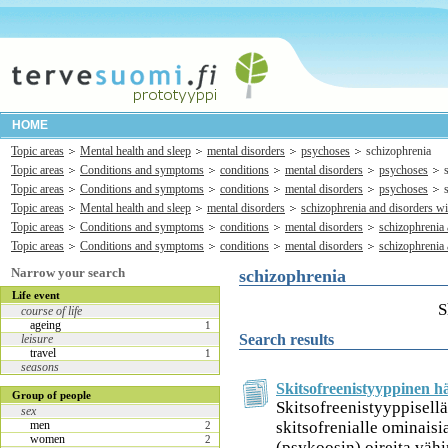
HOME
Topic areas
Mental health and sleep
mental disorders
psychoses
schizophrenia
Topic areas
Conditions and symptoms
conditions
mental disorders
psychoses
Topic areas
Conditions and symptoms
conditions
mental disorders
psychoses
Topic areas
Mental health and sleep
mental disorders
schizophrenia and disorders wi
Topic areas
Conditions and symptoms
conditions
mental disorders
schizophrenia 
Topic areas
Conditions and symptoms
conditions
mental disorders
schizophrenia 
Narrow your search
schizophrenia
Life event
S
course of life
ageing
1
Search results
leisure
travel
1
seasons
Skitsofreenistyyppinen hä
Group of people
Skitsofreenistyyppisellä
sex
skitsofrenialle ominaisi
men
2
women
2
(psykoosin) oireita väh