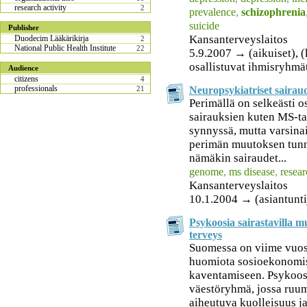
research activity
2
prevalence
,
schizophrenia
suicide
Publisher
Kansanterveyslaitos
Duodecim Lääkärikirja
2
National Public Health Institute
22
5.9.2007 → (aikuiset), (
osallistuvat ihmisryhmä
Audience
citizens
4
professionals
Neuropsykiatriset sairaud
21
Perimällä on selkeästi 
sairauksien kuten MS-ta
synnyssä, mutta varsina
perimän muutoksen tunn
nämäkin sairaudet...
genome
,
ms disease
,
resea
Kansanterveyslaitos
10.1.2004 → (asiantunti
Psykoosia sairastavilla 
terveys
Suomessa on viime vuosin
huomiota sosioekonomis
kaventamiseen. Psykoosi
väestöryhmä, jossa ruumii
aiheutuva kuolleisuus j