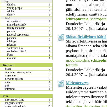
age
mutta hänen sairausjaks
children
6
young people
4
jälkitiloineen ei kestä t
adults
8
edellyttämää kuutta kuu
elderly
3
role
schizophrenia
,
schizophren
occupations
1
Duodecim Lääkärikirja
immediate family
4
20.4.2007 → (kansalais
family members
4
parents
2
national servicemen
1
Skitsoaffektiivinen häiriö
patients
2
Skitsoaffektiivisessa hä
siblings
3
relatives
4
aikana ilmenee sekä skit
sotilashenkilö
1
psykoottisia oireita ett
sotilashenkilöstö
1
Finns
maniajakso (ks. mieliala
1
mothers
1
mood disorders
,
schizophr
features
Body part
brain
2
Duodecim Lääkärikirja
central nervous system
3
20.4.2007 → (kansalais
organism
4
nervous system
3
milk
Mielenterveys
1
pää
2
Mielenterveyteen vaikutt
intestines
1
Niiden ymmärtäminen edel
Type
mielenterveys ilmenee i
information page
3
tekijät suojaavat häiriöil
magazine article
4
depression
,
depression
,
inc
organizational info
15