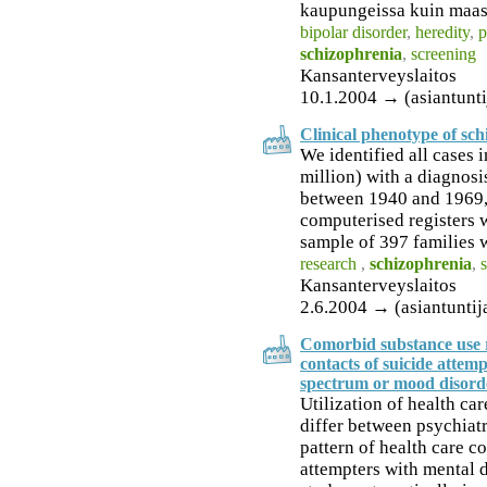
kaupungeissa kuin maas
bipolar disorder
,
heredity
,
p
schizophrenia
,
screening
Kansanterveyslaitos
10.1.2004 → (asiantunti
Clinical phenotype of sch
We identified all cases 
million) with a diagnosi
between 1940 and 1969, 
computerised registers wi
sample of 397 families wa
research
,
schizophrenia
,
Kansanterveyslaitos
2.6.2004 → (asiantuntij
Comorbid substance use r
contacts of suicide attem
spectrum or mood disord
Utilization of health ca
differ between psychiatr
pattern of health care c
attempters with mental d