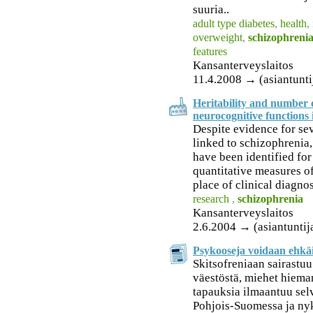
suuria..
adult type diabetes
,
health
,
overweight
,
schizophreni
features
Kansanterveyslaitos
11.4.2008 → (asiantunti
Heritability and number of
neurocognitive functions 
Despite evidence for se
linked to schizophrenia,
have been identified for
quantitative measures of
place of clinical diagno
research
,
schizophrenia
Kansanterveyslaitos
2.6.2004 → (asiantuntij
Psykooseja voidaan ehkäi
Skitsofreniaan sairastu
väestöstä, miehet hiema
tapauksia ilmaantuu sel
Pohjois-Suomessa ja ny