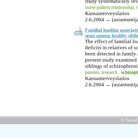
study systematically inve
nurse-patient relationship
,
Kansanterveyslaitos
2.6.2004 → (asiantuntij
Familial loading associat
span among healthy siblin
The effect of familial l
deficits in relatives of 
been detected in family 
present study examined 
siblings of schizophrenia
parents
,
research
,
schizop
Kansanterveyslaitos
2.6.2004 → (asiantuntij
© TerveS