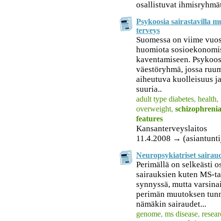
osallistuvat ihmisryhmä
Psykoosia sairastavilla 
terveys
Suomessa on viime vuosin
huomiota sosioekonomis
kaventamiseen. Psykoosi
väestöryhmä, jossa ruumii
aiheutuva kuolleisuus j
suuria..
adult type diabetes
,
health
,
overweight
,
schizophreni
features
Kansanterveyslaitos
11.4.2008 → (asiantunti
Neuropsykiatriset sairaud
Perimällä on selkeästi 
sairauksien kuten MS-ta
synnyssä, mutta varsina
perimän muutoksen tunn
nämäkin sairaudet...
genome
,
ms disease
,
resea