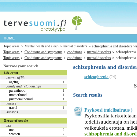
HOME
Topic areas
Mental health and sleep
mental disorders
schizophrenia and disorders wi
Topic areas
Conditions and symptoms
conditions
mental disorders
schizophrenia 
Topic areas
Conditions and symptoms
conditions
mental disorders
schizophrenia 
Narrow your search
schizophrenia and disorder
Life event
schizophrenia
(24)
course of life
ageing
1
S
family and relationships
parenthood
1
Search results
motherhood
1
puerperal period
1
leisure
travel
1
Psykoosi (mielisairaus )
seasons
Psykoosilla tarkoitetaan
Group of people
todellisuudentaju on he
sex
vaikeuksia erottaa, mikä 
men
2
schizophrenia and disorde
women
2