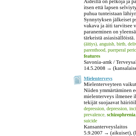
Äideillä on pelkoja ja p
itsen että lapsen selviy
puhua tunteistaan lähiy
Synnytyksen jälkeiset ps
vakava ja äiti tarvitsee 
paraneminen on yleensä t
tärkeistä asiasisällöistä.
(äitiys)
,
anguish
,
birth
,
deli
parenthood
,
puerperal peri
features
Savonia-amk / Terveysa
14.5.2008 → (kansalais
Mielenterveys
Mielenterveyteen vaikutt
Niiden ymmärtäminen edel
mielenterveys ilmenee i
tekijät suojaavat häiriöil
depression
,
depression
,
inc
prevalence
,
schizophrenia
suicide
Kansanterveyslaitos
5.9.2007 → (aikuiset), (