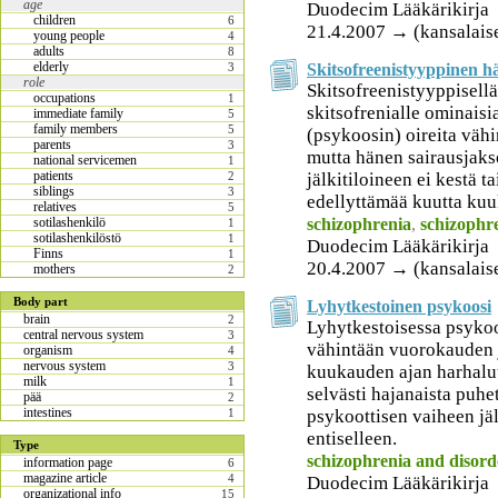
age
Duodecim Lääkärikirja
children
6
21.4.2007 → (kansalais
young people
4
adults
8
elderly
Skitsofreenistyyppinen hä
3
role
Skitsofreenistyyppisellä
occupations
1
skitsofrenialle ominaisi
immediate family
5
family members
5
(psykoosin) oireita väh
parents
3
mutta hänen sairausjaks
national servicemen
1
patients
jälkitiloineen ei kestä t
2
siblings
3
edellyttämää kuutta kuu
relatives
5
schizophrenia
,
schizophre
sotilashenkilö
1
sotilashenkilöstö
1
Duodecim Lääkärikirja
Finns
1
20.4.2007 → (kansalais
mothers
2
Body part
Lyhytkestoinen psykoosi
brain
2
Lyhytkestoisessa psykoo
central nervous system
3
vähintään vuorokauden
organism
4
nervous system
3
kuukauden ajan harhaluul
milk
1
selvästi hajanaista puhe
pää
2
intestines
psykoottisen vaiheen jä
1
entiselleen.
Type
schizophrenia and disorde
information page
6
magazine article
4
Duodecim Lääkärikirja
organizational info
15