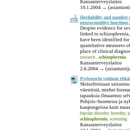
Kansanterveyslaitos
10.1.2004 → (asiantunti
Heritability and number of
neurocognitive functions 
Despite evidence for se
linked to schizophrenia,
have been identified for
quantitative measures of
place of clinical diagno
research
,
schizophrenia
Kansanterveyslaitos
2.6.2004 → (asiantuntij
Psykooseja voidaan ehkäi
Skitsofreniaan sairastu
väestöstä, miehet hiema
tapauksia ilmaantuu sel
Pohjois-Suomessa ja ny
kaupungeissa kuin maas
bipolar disorder
,
heredity
,
p
schizophrenia
,
screening
Kansanterveyslaitos