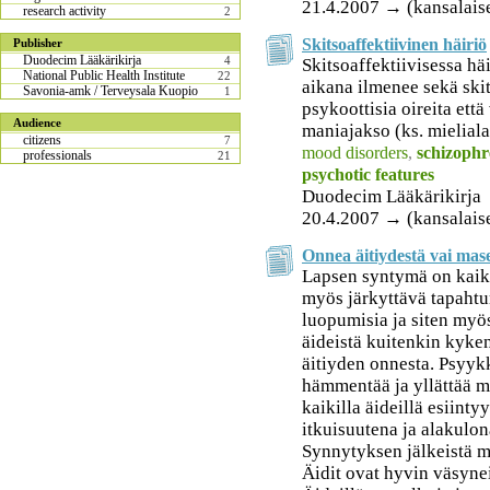
21.4.2007 → (kansalais
research activity
2
Skitsoaffektiivinen häiriö
Publisher
Duodecim Lääkärikirja
4
Skitsoaffektiivisessa hä
National Public Health Institute
22
aikana ilmenee sekä skit
Savonia-amk / Terveysala Kuopio
1
psykoottisia oireita ett
Audience
maniajakso (ks. mieliala
citizens
7
mood disorders
,
schizophr
professionals
21
psychotic features
Duodecim Lääkärikirja
20.4.2007 → (kansalais
Onnea äitiydestä vai ma
Lapsen syntymä on kaik
myös järkyttävä tapahtum
luopumisia ja siten myös
äideistä kuitenkin kyke
äitiyden onnesta. Psyyk
hämmentää ja yllättää m
kaikilla äideillä esiint
itkuisuutena ja alakulo
Synnytyksen jälkeistä m
Äidit ovat hyvin väsyne