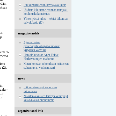
pään.
Liikkumisreseptin käyttäjäkoulutus
uksen
Uudista liikuntaneuvonnan taitojasi -
koulutuskokonaisuus
Yhteistyöstä tukea - kehitä liikunnan
palveluketju (D)
sti
magazine article
ja
Ajanmukaiset
työterveyshuoltopalvelut ovat
yrityksen vahvuus
ta 60 %
Henkilökuvassa Anni Tukia:
omessa
Härkävaunujen madonna
isto
Miten kohtaan rokotuksiin kriittisesti
 (2).
suhtautuvan vanhemman?
news
t.
Liikkumisresepti kannustaa
aala -
liikkumaan
ain
Nuorten aikuisten terveys kehittynyt
an
keski-ikäisiä huonommin
organizational info