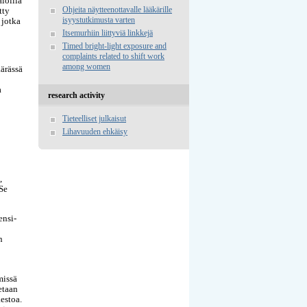
aloilla
Ohjeita näytteenottavalle lääkärille
tty
isyystutkimusta varten
 jotka
Itsemurhiin liittyviä linkkejä
Timed bright-light exposure and
complaints related to shift work
among women
ärässä
a
research activity
Tieteelliset julkaisut
Lihavuuden ehkäisy
,
 Se
ensi-
n
missä
etaan
estoa.