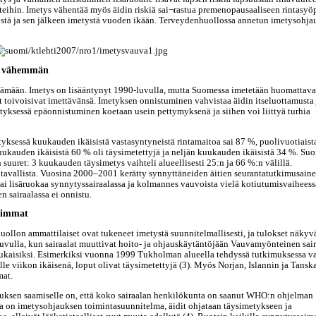
uteihin. Imetys vähentää myös äidin riskiä sai¬rastua premenopausaaliseen rintasyö
stä ja sen jälkeen imetystä vuoden ikään. Terveydenhuollossa annetun imetysohja
ta vähemmän
ttämään. Imetys on lisääntynyt 1990-luvulla, mutta Suomessa imetetään huomattava
t toivoisivat imettävänsä. Imetyksen onnistuminen vahvistaa äidin itseluottamusta 
etyksessä epäonnistuminen koetaan usein pettymyksenä ja siihen voi liittyä turhia
yksessä kuukauden ikäisistä vastasyntyneistä rintamaitoa sai 87 %, puolivuotiais
kuukauden ikäisistä 60 % oli täysimetettyjä ja neljän kuukauden ikäisistä 34 %. Su
 suuret: 3 kuukauden täysimetys vaihteli alueellisesti 25:n ja 66 %:n välillä.
tavallista. Vuosina 2000–2001 kerätty synnyttäneiden äitien seurantatutkimusaine
 sai lisäruokaa synnytyssairaalassa ja kolmannes vauvoista vielä kotiutumisvaiheessa
n sairaalassa ei onnistu.
simmat
ollon ammattilaiset ovat tukeneet imetystä suunnitelmallisesti, ja tulokset näkyvä
luvulla, kun sairaalat muuttivat hoito- ja ohjauskäytäntöjään Vauvamyönteinen sair
mukaisiksi. Esimerkiksi vuonna 1999 Tukholman alueella tehdyssä tutkimuksessa v
lle viikon ikäisenä, loput olivat täysimetettyjä (3). Myös Norjan, Islannin ja Tansk
mat.
uksen saamiselle on, että koko sairaalan henkilökunta on saanut WHO:n ohjelman
a on imetysohjauksen toimintasuunnitelma, äidit ohjataan täysimetykseen ja