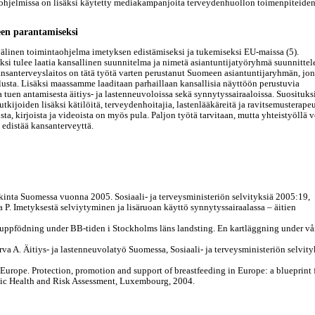
sohjelmissa on lisäksi käytetty mediakampanjoita terveydenhuollon toimenpiteiden
een parantamiseksi
älinen toimintaohjelma imetyksen edistämiseksi ja tukemiseksi EU-maissa (5).
ksi tulee laatia kansallinen suunnitelma ja nimetä asiantuntijatyöryhmä suunnitte
nsanterveyslaitos on tätä työtä varten perustanut Suomeen asiantuntijaryhmän, jo
usta. Lisäksi maassamme laaditaan parhaillaan kansallisia näyttöön perustuvia
tuen antamisesta äitiys- ja lastenneuvoloissa sekä synnytyssairaaloissa. Suosituks
ijoiden lisäksi kätilöitä, terveydenhoitajia, lastenlääkäreitä ja ravitsemusterapeu
ta, kirjoista ja videoista on myös pula. Paljon työtä tarvitaan, mutta yhteistyöllä
 edistää kansanterveyttä.
inta Suomessa vuonna 2005. Sosiaali- ja terveysministeriön selvityksiä 2005:19,
 P. Imetyksestä selviytyminen ja lisäruoan käyttö synnytyssairaalassa – äitien
uppfödning under BB-tiden i Stockholms läns landsting. En kartläggning under vå
a A. Äitiys- ja lastenneuvolatyö Suomessa, Sosiaali- ja terveysministeriön selvity
Europe. Protection, promotion and support of breastfeeding in Europe: a blueprint 
lic Health and Risk Assessment, Luxembourg, 2004.