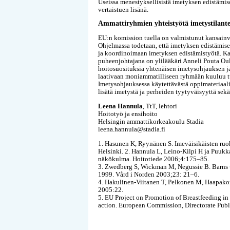
Useissa menestyksellisistä imetyksen edistämi
vertaistuen lisänä.
Ammattiryhmien yhteistyötä imetystilant
EU:n komission tuella on valmistunut kansainv
Ohjelmassa todetaan, että imetyksen edistämise
ja koordinoimaan imetyksen edistämistyötä. Ka
puheenjohtajana on ylilääkäri Anneli Pouta Oul
hoitosuosituksia yhtenäisen imetysohjauksen ja 
laativaan moniammatilliseen ryhmään kuuluu tutk
Imetysohjauksessa käytettävästä oppimateriaalis
lisätä imetystä ja perheiden tyytyväisyyttä sekä
Leena Hannula
, TtT, lehtori
Hoitotyö ja ensihoito
Helsingin ammattikorkeakoulu Stadia
leena.hannula@stadia.fi
1. Hasunen K, Ryynänen S. Imeväisikäisten ruok
Helsinki. 2. Hannula L, Leino-Kilpi H ja Puukka
näkökulma. Hoitotiede 2006;4:175–85.
3. Zwedberg S, Wickman M, Negussie B. Barns 
1999. Vård i Norden 2003;23: 21–6.
4. Hakulinen-Viitanen T, Pelkonen M, Haapakorv
2005:22.
5. EU Project on Promotion of Breastfeeding in 
action. European Commission, Directorate Pub