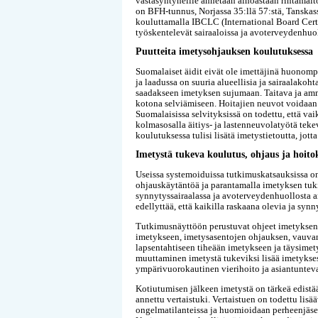
vastasyntyneille annetaan ainoastaan rintamaitoa
on BFH-tunnus, Norjassa 35:llä 57:stä, Tanskassa
kouluttamalla IBCLC (International Board Certi
työskentelevät sairaaloissa ja avoterveydenhuo
Puutteita imetysohjauksen koulutuksessa
Suomalaiset äidit eivät ole imettäjinä huonom
ja laadussa on suuria alueellisia ja sairaalakoht
saadakseen imetyksen sujumaan. Taitava ja amma
kotona selviämiseen. Hoitajien neuvot voidaan m
Suomalaisissa selvityksissä on todettu, että v
kolmasosalla äitiys- ja lastenneuvolatyötä tek
koulutuksessa tulisi lisätä imetystietoutta, jott
Imetystä tukeva koulutus, ohjaus ja hoit
Useissa systemoiduissa tutkimuskatsauksissa on 
ohjauskäytäntöä ja parantamalla imetyksen tuki
synnytyssairaalassa ja avoterveydenhuollosta an
edellyttää, että kaikilla raskaana olevia ja syn
Tutkimusnäyttöön perustuvat ohjeet imetyksen 
imetykseen, imetysasentojen ohjauksen, vauva
lapsentahtiseen tiheään imetykseen ja täysimety
muuttaminen imetystä tukeviksi lisää imetykse
ympärivuorokautinen vierihoito ja asiantuntev
Kotiutumisen jälkeen imetystä on tärkeä edistä
annettu vertaistuki. Vertaistuen on todettu lisä
ongelmatilanteissa ja huomioidaan perheenjäsen