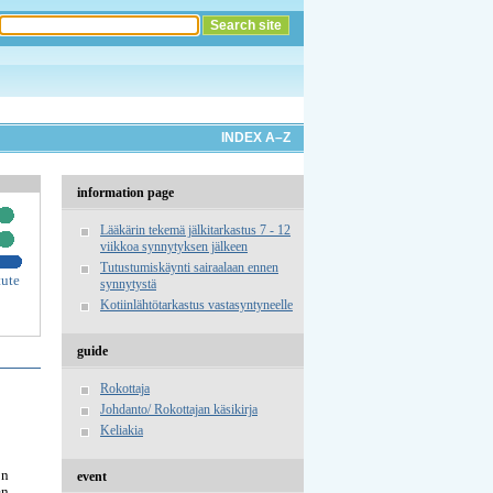
INDEX A–Z
information page
Lääkärin tekemä jälkitarkastus 7 - 12
viikkoa synnytyksen jälkeen
Tutustumiskäynti sairaalaan ennen
tute
synnytystä
Kotiinlähtötarkastus vastasyntyneelle
guide
Rokottaja
Johdanto/ Rokottajan käsikirja
Keliakia
on
event
en,