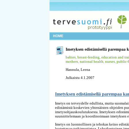
HOME
Imetyksen edistämisellä parempaa k
babies
,
breast-feeding
,
education and tra
mothers
,
national health
,
nurses
,
public-
Hannula, Leena
Julkaistu 4.1.2007
Imetyksen edistämisellä parempaa ka
Imetys on terveydelle edullista, mutta suomala
edistämistä koskevien yhtenäisten ohjeiden pu
imetysohjauskoulutuksesta. Imetyksen edistämi
suunnittelemaan ja koordinoimaan imetyksen e
Imetys on luonnollinen ja tehokas keino edistä
luotettavaa tutkimustietoa. Lyhytkestoinen imet