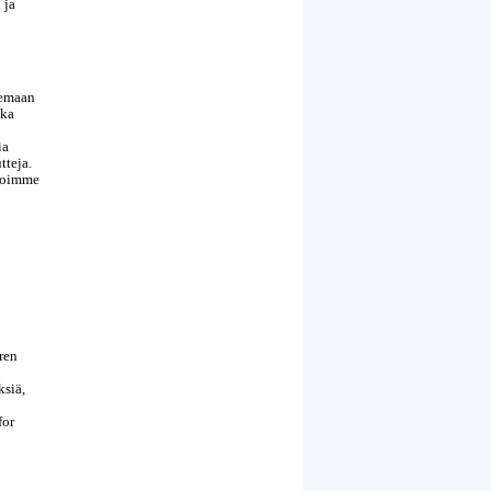
 ja
lemaan
nka
ia
tteja.
 voimme
ren
ksiä,
for