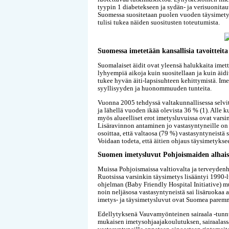
tyypin 1 diabetekseen ja sydän- ja verisuonita
Suomessa suositetaan puolen vuoden täysimety
tulisi tukea näiden suositusten toteutumista.
Suomessa imetetään kansallisia tavoittei
Suomalaiset äidit ovat yleensä halukkaita ime
lyhyempiä aikoja kuin suositellaan ja kuin äidi
tukee hyvän äiti-lapsisuhteen kehittymistä. Im
syyllisyyden ja huonommuuden tunteita.
Vuonna 2005 tehdyssä valtakunnallisessa selvit
ja lähellä vuoden ikää olevista 36 % (1). Alle 
myös alueelliset erot imetysluvuissa ovat varsin
Lisäravinnon antaminen jo vastasyntyneille on 
osoittaa, että valtaosa (79 %) vastasyntyneistä
Voidaan todeta, että äitien ohjaus täysimetyksee
Suomen imetysluvut Pohjoismaiden alhai
Muissa Pohjoismaissa valtiovalta ja terveydenhu
Ruotsissa varsinkin täysimetys lisääntyi 1990-
ohjelman (Baby Friendly Hospital Initiative) 
noin neljäsosa vastasyntyneistä sai lisäruokaa a
imetys- ja täysimetysluvut ovat Suomea parem
Edellytyksenä Vauvamyönteinen sairaala -tunn
mukaisen imetysohjaajakoulutuksen, sairaalass