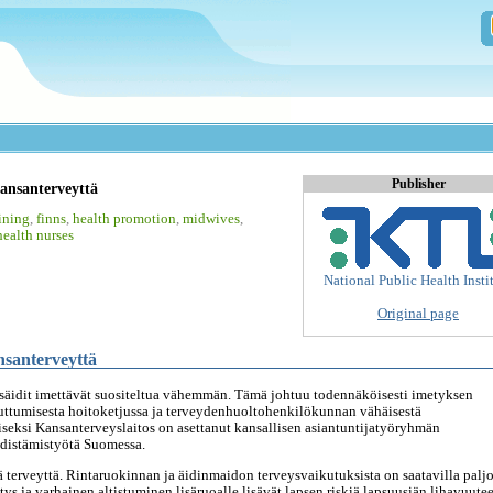
Publisher
ansanterveyttä
ining
,
finns
,
health promotion
,
midwives
,
health nurses
National Public Health Insti
Original page
nsanterveyttä
isäidit imettävät suositeltua vähemmän. Tämä johtuu todennäköisesti imetyksen
uttumisesta hoitoketjussa ja terveydenhuoltohenkilökunnan vähäisestä
seksi Kansanterveyslaitos on asettanut kansallisen asiantuntijatyöryhmän
distämistyötä Suomessa.
ä terveyttä. Rintaruokinnan ja äidinmaidon terveysvaikutuksista on saatavilla palj
ys ja varhainen altistuminen lisäruoalle lisävät lapsen riskiä lapsuusiän lihavuute