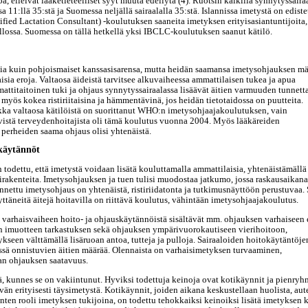
, elleivät lääketieteelliset syyt muuta edellytä (4). Ruotsin kaikilla synnytyssaira
 11:llä 35:stä ja Suomessa neljällä sairaalalla 35:stä. Islannissa imetystä on ediste
fied Lactation Consultant) -koulutuksen saaneita imetyksen erityisasiantuntijoita,
llossa. Suomessa on tällä hetkellä yksi IBCLC-koulutuksen saanut kätilö.
pia kuin pohjoismaiset kanssasisarensa, mutta heidän saamansa imetysohjauksen mä
aisia eroja. Valtaosa äideistä tarvitsee alkuvaiheessa ammattilaisen tukea ja apua
ttitaitoinen tuki ja ohjaus synnytyssairaalassa lisäävät äitien varmuuden tunnett
yös kokea ristiriitaisina ja hämmentävinä, jos heidän tietotaidossa on puutteita.
aikka valtaosa kätilöistä on suorittanut WHO:n imetysohjaajakoulutuksen, vain
evistä terveydenhoitajista oli tämä koulutus vuonna 2004. Myös lääkäreiden
a perheiden saama ohjaus olisi yhtenäistä.
okäytännöt
todettu, että imetystä voidaan lisätä kouluttamalla ammattilaisia, yhtenäistämällä
rakenteita. Imetysohjauksen ja tuen tulisi muodostaa jatkumo, jossa raskausaikana
nettu imetysohjaus on yhtenäistä, ristiriidatonta ja tutkimusnäyttöön perustuvaa.
nyttäneitä äitejä hoitavilla on riittävä koulutus, vähintään imetysohjaajakoulutus.
varhaisvaiheen hoito- ja ohjauskäytännöistä sisältävät mm. ohjauksen varhaiseen 
n imuotteen tarkastuksen sekä ohjauksen ympärivuorokautiseen vierihoitoon,
kseen välttämällä lisäruoan antoa, tutteja ja pulloja. Sairaaloiden hoitokäytäntöje
ssä onnistuvien äitien määrää. Olennaista on varhaisimetyksen turvaaminen,
an ohjauksen saatavuus.
ä, kunnes se on vakiintunut. Hyviksi todettuja keinoja ovat kotikäynnit ja pienryh
ävän erityisesti täysimetystä. Kotikäynnit, joiden aikana keskustellaan huolista, aut
ten rooli imetyksen tukijoina, on todettu tehokkaiksi keinoiksi lisätä imetyksen k