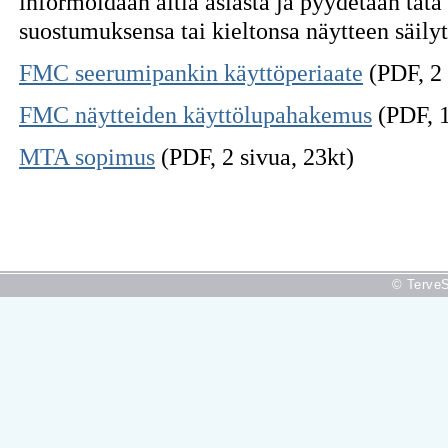
informoidaan äitiä asiasta ja pyydetään tätä
suostumuksensa tai kieltonsa näytteen säily
FMC seerumipankin käyttöperiaate
(PDF, 2 
FMC näytteiden käyttölupahakemus
(PDF, 1
MTA sopimus
(PDF, 2 sivua, 23kt)
© TerveS