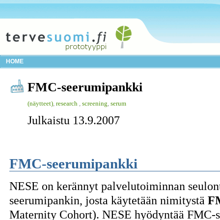
HOME
FMC-seerumipankki
(näytteet)
,
research
,
screening
,
serum
Julkaistu 13.9.2007
FMC-seerumipankki
NESE on kerännyt palvelutoiminnan seulon
seerumipankin, josta käytetään nimitystä
F
Maternity Cohort). NESE hyödyntää FMC-se