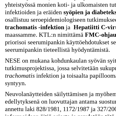
yhteistyössä monien koti- ja ulkomaisten tu
infektioiden ja eräiden
syöpien ja diabetek
osallistuu seroepidemiologiseen tutkimuksee
trachomatis -infektion
ja
Hepatiitti C-vi
maassamme. KTL:n nimittämä
FMC-ohjau
priorisoi seerumipankin käyttöehdotukset s
seerumipankin tieteellistä hyödyntämistä.
NESE on mukana kohdunkaulan syövän syitä
tutkimusprojektissa, jossa selvitetään sukup
trachomatis
infektion ja toisaalta papilloo
syntyyn.
Neuvolanäytteiden säilyttämisen ja myöh
edellytyksenä on luovuttajan antama suostu
annettu laki 828/1981, 1172/1987 ja 327/200