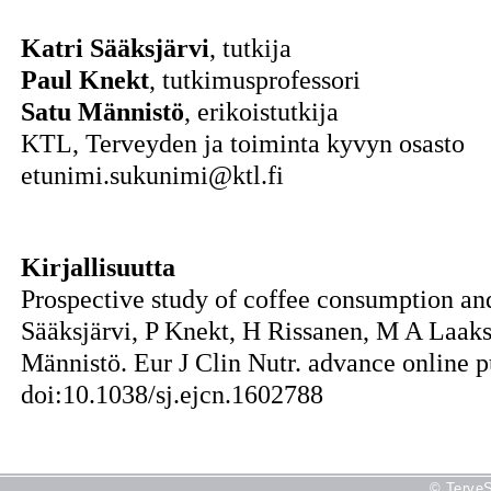
Katri Sääksjärvi
, tutkija
Paul Knekt
, tutkimusprofessori
Satu Männistö
, erikoistutkija
KTL, Terveyden ja toiminta kyvyn osasto
etunimi.sukunimi@ktl.fi
Kirjallisuutta
Prospective study of coffee consumption and
Sääksjärvi, P Knekt, H Rissanen, M A Laak
Männistö. Eur J Clin Nutr. advance online p
doi:10.1038/sj.ejcn.1602788
© TerveS