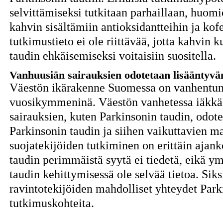
selvittämiseksi tutkitaan parhaillaan, huomi
kahvin sisältämiin antioksidantteihin ja kofe
tutkimustieto ei ole riittävää, jotta kahvin 
taudin ehkäisemiseksi voitaisiin suositella.
Vanhuusiän sairauksien odotetaan lisääntyvä
Väestön ikärakenne Suomessa on vanhentun
vuosikymmeninä. Väestön vanhetessa iäkkäi
sairauksien, kuten Parkinsonin taudin, odote
Parkinsonin taudin ja siihen vaikuttavien mah
suojatekijöiden tutkiminen on erittäin ajan
taudin perimmäistä syytä ei tiedetä, eikä y
taudin kehittymisessä ole selvää tietoa. Sik
ravintotekijöiden mahdolliset yhteydet Parki
tutkimuskohteita.