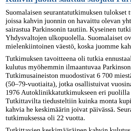
Suomalaisen seurantatutkimuksen tulokset t
joissa kahvin juonnin on havaittu olevan yh
sairastua Parkinsonin tautiin. Kyseinen tu
Yhdysvaltojen ulkopuolella. Suomalaiset ova
mielenkiintoinen väestö, koska juomme kah
Tutkimuksen tavoitteena oli tutkia ennusta
kulutus myöhemmin ilmaantuvaa Parkinsoni
Tutkimusaineiston muodostivat 6 700 miestä
(50–79-vuotiaita), jotka osallistuivat vuosi
1976 Autoklinikkatutkimukseen eri puolill
Tutkittavilta tiedusteltiin kuinka monta kupi
kahvia he keskimäärin joivat päivässä. Seur
tutkimuksessa oli 22 vuotta.
Tutkittavien keskimääräinen kahvin kulutus 