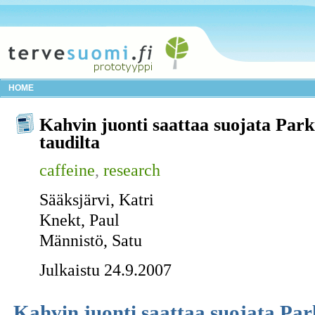
HOME
Kahvin juonti saattaa suojata Park
taudilta
caffeine
,
research
Sääksjärvi, Katri
Knekt, Paul
Männistö, Satu
Julkaistu 24.9.2007
Kahvin juonti saattaa suojata Par