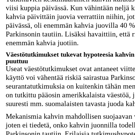
viisi kuppia päivässä. Kun vähintään neljä 
kahvia päivittäin juovia verrattiin niihin, j
päivässä, oli enemmän kahvia juovilla 40 % 
Parkinsonin tautiin. Lisäksi havaittiin, että 
enemmän kahvia juotiin.
Väestötutkimukset tukevat hypoteesia kahvin
puuttuu
Useat väestötutkimukset ovat antaneet viittei
käyttö voi vähentää riskiä sairastua Parkinso
seurantatutkimuksia on kuitenkin tähän menne
on tutkittu pääosin amerikkalaista väestöä, 
suuresti mm. suomalaisten tavasta juoda ka
Mekanismia kahvin mahdollisen suojaavan va
joten ei tiedetä, onko kahvin juonnilla todel
Parkinsonin tautiin. Erilaisia tutkimushyp