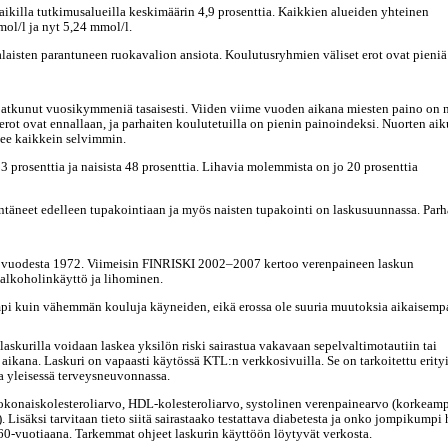
aikilla tutkimusalueilla keskimäärin 4,9 prosenttia. Kaikkien alueiden yhteinen
ol/l ja nyt 5,24 mmol/l.
laisten parantuneen ruokavalion ansiota. Koulutusryhmien väliset erot ovat pieniä
jatkunut vuosikymmeniä tasaisesti. Viiden viime vuoden aikana miesten paino on 
ot ovat ennallaan, ja parhaiten koulutetuilla on pienin painoindeksi. Nuorten aik
see kaikkein selvimmin.
 prosenttia ja naisista 48 prosenttia. Lihavia molemmista on jo 20 prosenttia
äneet edelleen tupakointiaan ja myös naisten tupakointi on laskusuunnassa. Parh
 vuodesta 1972. Viimeisin FINRISKI 2002–2007 kertoo verenpaineen laskun
 alkoholinkäyttö ja lihominen.
pi kuin vähemmän kouluja käyneiden, eikä erossa ole suuria muutoksia aikaisemp
skurilla voidaan laskea yksilön riski sairastua vakavaan sepelvaltimotautiin tai
ana. Laskuri on vapaasti käytössä KTL:n verkkosivuilla. Se on tarkoitettu erityi
a yleisessä terveysneuvonnassa.
kokonaiskolesteroliarvo, HDL-kolesteroliarvo, systolinen verenpainearvo (korkeamp
 Lisäksi tarvitaan tieto siitä sairastaako testattava diabetesta ja onko jompikumpi
60-vuotiaana. Tarkemmat ohjeet laskurin käyttöön löytyvät verkosta.