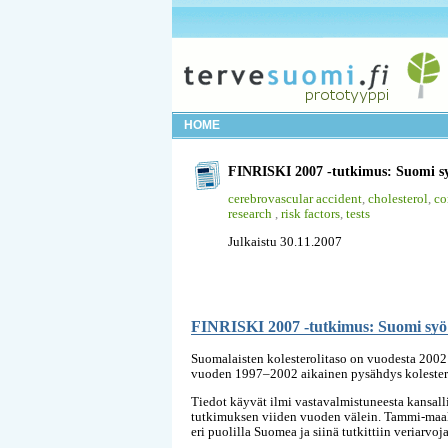
HOME
FINRISKI 2007 -tutkimus: Suomi sy
cerebrovascular accident
,
cholesterol
,
co
research
,
risk factors
,
tests
Julkaistu 30.11.2007
FINRISKI 2007 -tutkimus: Suomi syö 
Suomalaisten kolesterolitaso on vuodesta 2002 o
vuoden 1997–2002 aikainen pysähdys kolesterol
Tiedot käyvät ilmi vastavalmistuneesta kansall
tutkimuksen viiden vuoden välein. Tammi-maali
eri puolilla Suomea ja siinä tutkittiin veriarvoj