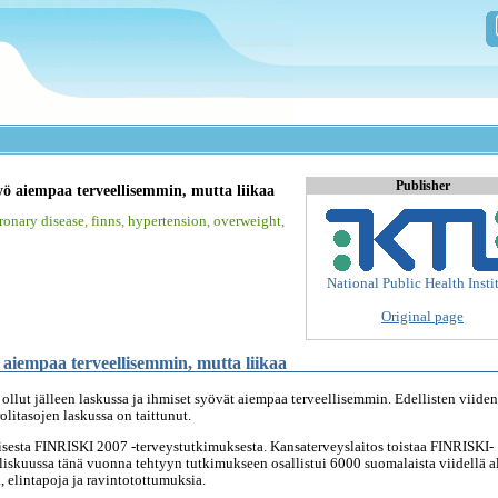
Publisher
ö aiempaa terveellisemmin, mutta liikaa
ronary disease
,
finns
,
hypertension
,
overweight
,
National Public Health Insti
Original page
aiempaa terveellisemmin, mutta liikaa
llut jälleen laskussa ja ihmiset syövät aiempaa terveellisemmin. Edellisten viiden
itasojen laskussa on taittunut.
isesta FINRISKI 2007 -terveystutkimuksesta. Kansaterveyslaitos toistaa FINRISKI-
skuussa tänä vuonna tehtyyn tutkimukseen osallistui 6000 suomalaista viidellä a
a, elintapoja ja ravintotottumuksia.