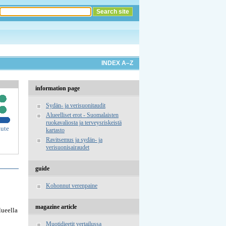
INDEX A–Z
information page
Sydän- ja verisuonitaudit
Alueelliset erot - Suomalaisten
ruokavaliosta ja terveysriskeistä
tute
kartasto
Ravitsemus ja sydän- ja
verisuonisairaudet
guide
Kohonnut verenpaine
magazine article
lueella
Muotidieetit vertailussa