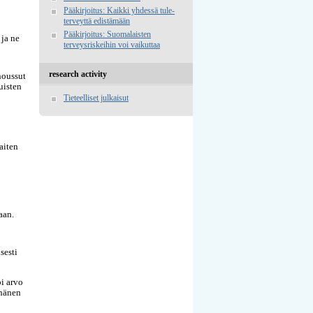
Pääkirjoitus: Kaikki yhdessä tule-
terveyttä edistämään
Pääkirjoitus: Suomalaisten
 ja ne
terveysriskeihin voi vaikuttaa
research activity
noussut
uisten
Tieteelliset julkaisut
aiten
aan.
sesti
i arvo
 hänen