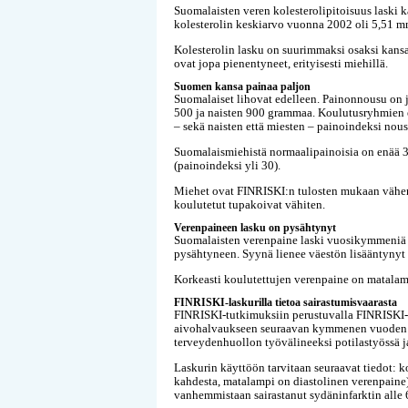
Suomalaisten veren kolesterolipitoisuus laski k
kolesterolin keskiarvo vuonna 2002 oli 5,51 mm
Kolesterolin lasku on suurimmaksi osaksi kansa
ovat jopa pienentyneet, erityisesti miehillä.
Suomen kansa painaa paljon
Suomalaiset lihovat edelleen. Painonnousu on 
500 ja naisten 900 grammaa. Koulutusryhmien er
– sekä naisten että miesten – painoindeksi nou
Suomalaismiehistä normaalipainoisia on enää 33
(painoindeksi yli 30).
Miehet ovat FINRISKI:n tulosten mukaan vähent
koulutetut tupakoivat vähiten.
Verenpaineen lasku on pysähtynyt
Suomalaisten verenpaine laski vuosikymmeniä
pysähtyneen. Syynä lienee väestön lisääntynyt
Korkeasti koulutettujen verenpaine on matalam
FINRISKI-laskurilla tietoa sairastumisvaarasta
FINRISKI-tutkimuksiin perustuvalla FINRISKI-la
aivohalvaukseen seuraavan kymmenen vuoden aik
terveydenhuollon työvälineeksi potilastyössä j
Laskurin käyttöön tarvitaan seuraavat tiedot: 
kahdesta, matalampi on diastolinen verenpaine).
vanhemmistaan sairastanut sydäninfarktin alle 