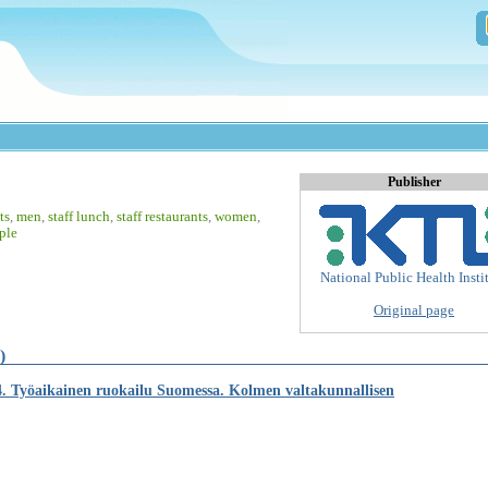
Publisher
ts
,
men
,
staff lunch
,
staff restaurants
,
women
,
ple
National Public Health Insti
Original page
)
4. Työaikainen ruokailu Suomessa. Kolmen valtakunnallisen