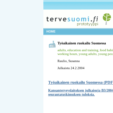
HOME
Työaikainen ruokailu Suomessa
adults
,
education and training
,
food habi
working hours
,
young adults
,
young peo
Raulio, Susanna
Julkaistu 24.2.2004
Työaikainen ruokailu Suomessa (PDF
Kansanterveyslaitoksen julkaisuja B3/200
seurantatutkimuksen tuloksia.