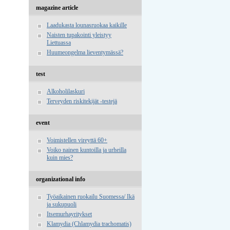
magazine article
Laadukasta lounasruokaa kaikille
Naisten tupakointi yleistyy
Liettuassa
Huumeongelma lieventymässä?
test
Alkoholilaskuri
Terveyden riskitekijät -testejä
event
Voimistellen vireyttä 60+
Voiko nainen kuntoilla ja urheilla
kuin mies?
organizational info
Työaikainen ruokailu Suomessa/ Ikä
ja sukupuoli
Itsemurhayritykset
Klamydia (Chlamydia trachomatis)