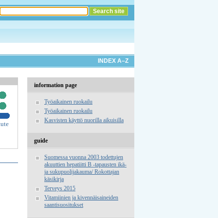
INDEX A–Z
information page
Työaikainen ruokailu
Työaikainen ruokailu
Kasvisten käyttö nuorilla aikuisilla
tute
guide
Suomessa vuonna 2003 todettujen
akuuttien hepatiitti B -tapausten ikä-
ja sukupuolijakauma/ Rokottajan
käsikirja
Terveys 2015
Vitamiinien ja kivennäisaineiden
saantisuositukset