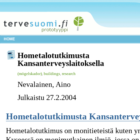
HOME
Hometalotutkimusta
Kansanterveyslaitoksella
(mögelskador)
,
buildings
,
research
Nevalainen, Aino
Julkaistu 27.2.2004
Hometalotutkimusta Kansantervey
Hometalotutkimus on monitieteistä kuten ym
Kyseessä on monimutkainen ilmiö, jossa on