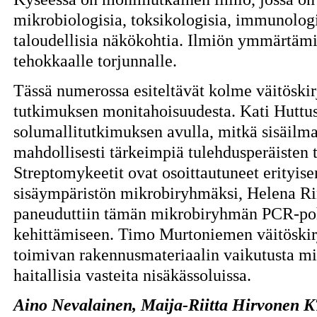
mikrobiologisia, toksikologisia, immunologis
taloudellisia näkökohtia. Ilmiön ymmärtämi
tehokkaalle torjunnalle.
Tässä numerossa esiteltävät kolme väitöski
tutkimuksen monitahoisuudesta. Kati Huttuse
solumallitutkimuksen avulla, mitkä sisäilm
mahdollisesti tärkeimpiä tulehdusperäisten t
Streptomykeetit ovat osoittautuneet erityise
sisäympäristön mikrobiryhmäksi, Helena Rin
paneuduttiin tämän mikrobiryhmän PCR-poh
kehittämiseen. Timo Murtoniemen väitöskirj
toimivan rakennusmateriaalin vaikutusta m
haitallisia vasteita nisäkässoluissa.
Aino Nevalainen, Maija-Riitta Hirvonen K