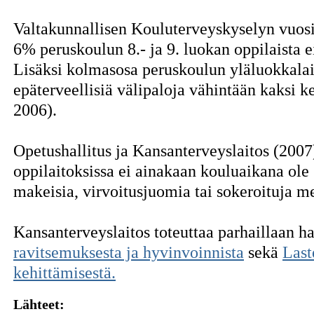
Valtakunnallisen Kouluterveyskyselyn vuos
6% peruskoulun 8.- ja 9. luokan oppilaista 
Lisäksi kolmasosa peruskoulun yläluokkalais
epäterveellisiä välipaloja vähintään kaksi k
2006).
Opetushallitus ja Kansanterveyslaitos (2007) 
oppilaitoksissa ei ainakaan kouluaikana ole
makeisia, virvoitusjuomia tai sokeroituja m
Kansanterveyslaitos toteuttaa parhaillaan h
ravitsemuksesta ja hyvinvoinnista
sekä
Last
kehittämisestä.
Lähteet: