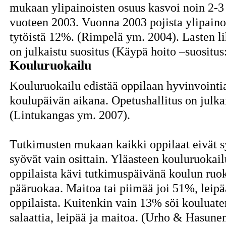
mukaan ylipainoisten osuus kasvoi noin 2-3
vuoteen 2003. Vuonna 2003 pojista ylipainoi
tytöistä 12%. (Rimpelä ym. 2004). Lasten l
on julkaistu suositus (Käypä hoito –suositus
Kouluruokailu
Kouluruokailu edistää oppilaan hyvinvointia 
koulupäivän aikana. Opetushallitus on julka
(Lintukangas ym. 2007).
Tutkimusten mukaan kaikki oppilaat eivät sy
syövät vain osittain. Yläasteen kouluruoka
oppilaista kävi tutkimuspäivänä koulun ruok
pääruokaa. Maitoa tai piimää joi 51%, leipä
oppilaista. Kuitenkin vain 13% söi kouluate
salaattia, leipää ja maitoa. (Urho & Hasune