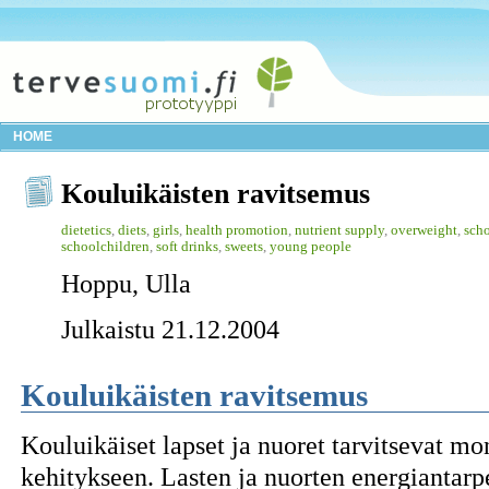
HOME
Kouluikäisten ravitsemus
dietetics
,
diets
,
girls
,
health promotion
,
nutrient supply
,
overweight
,
scho
schoolchildren
,
soft drinks
,
sweets
,
young people
Hoppu, Ulla
Julkaistu 21.12.2004
Kouluikäisten ravitsemus
Kouluikäiset lapset ja nuoret tarvitsevat mo
kehitykseen. Lasten ja nuorten energiantarpe