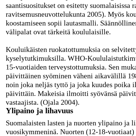
saantisuositukset on esitetty suomalaisissa 
ravitsemusneuvottelukunta 2005). Myös koul
koostamiseen sopii lautasmalli. Säännöllinen
välipalat ovat tärkeitä koululaisille.
Kouluikäisten ruokatottumuksia on selvitett
kyselytutkimuksilla. WHO-Koululaistutkimuk
15-vuotiaiden terveystottumuksia. Sen muk
päivittäinen syöminen väheni aikavälillä 
noin joka neljäs tyttö ja joka kuudes poika 
päivittäin. Makeisia ilmoitti syövänsä päiv
vastaajista. (Ojala 2004).
Ylipaino ja lihavuus
Suomalaisten lasten ja nuorten ylipaino ja l
vuosikymmeninä. Nuorten (12-18-vuotiaat)