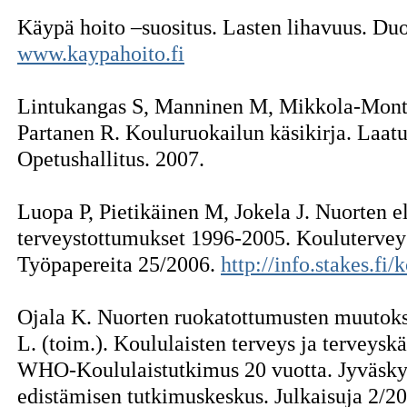
Käypä hoito –suositus. Lasten lihavuus. Du
www.kaypahoito.fi
Lintukangas S, Manninen M, Mikkola-Monto
Partanen R. Kouluruokailun käsikirja. Laat
Opetushallitus. 2007.
Luopa P, Pietikäinen M, Jokela J. Nuorten el
terveystottumukset 1996-2005. Koulutervey
Työpapereita 25/2006.
http://info.stakes.fi
Ojala K. Nuorten ruokatottumusten muutoks
L. (toim.). Koululaisten terveys ja terveys
WHO-Koululaistutkimus 20 vuotta. Jyväskyl
edistämisen tutkimuskeskus. Julkaisuja 2/2