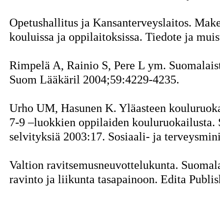
Opetushallitus ja Kansanterveyslaitos. Make
kouluissa ja oppilaitoksissa. Tiedote ja mui
Rimpelä A, Rainio S, Pere L ym. Suomalais
Suom Lääkäril 2004;59:4229-4235.
Urho UM, Hasunen K. Yläasteen kouluruokai
7-9 –luokkien oppilaiden kouluruokailusta. S
selvityksiä 2003:17. Sosiaali- ja terveysmin
Valtion ravitsemusneuvottelukunta. Suomala
ravinto ja liikunta tasapainoon. Edita Publi