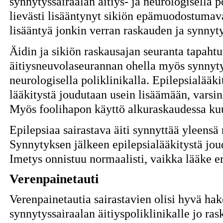
synnytyssairaalan äitiys- ja neurologisella po
lievästi lisääntynyt sikiön epämuodostumav
lisääntyä jonkin verran raskauden ja synnyt
Äidin ja sikiön raskausajan seuranta tapaht
äitiysneuvolaseurannan ohella myös synnytys
neurologisella poliklinikalla. Epilepsialääki
lääkitystä joudutaan usein lisäämään, varsi
Myös foolihapon käyttö alkuraskaudessa ku
Epilepsiaa sairastava äiti synnyttää yleensä 
Synnytyksen jälkeen epilepsialääkitystä jo
Imetys onnistuu normaalisti, vaikka lääke e
Verenpainetauti
Verenpainetautia sairastavien olisi hyvä ha
synnytyssairaalan äitiyspoliklinikalle jo ra