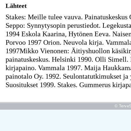
Lähteet
Stakes: Meille tulee vauva. Painatuskeskus 
Seppo: Synnytysopin perustiedot. Legekust
1994 Eskola Kaarina, Hytönen Eeva. Naise
Porvoo 1997 Orion. Neuvola kirja. Vammal
1997Mikko Vienonen: Äitiyshuollon käsikirj
painatuskeskus. Helsinki 1990. Olli Simell
kirjapaino. Vammala 1997. Maija Haukkama
painotalo Oy. 1992. Seulontatutkimukset ja y
Suositukset 1999. Stakes. Gummerus kirjap
© TerveS