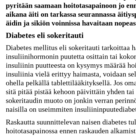
pyritään saamaan hoitotasapainoon jo en
aikana äiti on tarkassa seurannassa äitiys
äidin ja sikiön voinnissa havaitaan nopeas
Diabetes eli sokeritauti
Diabetes mellitus eli sokeritauti tarkoittaa
insuliinihormonin puutetta osittain tai koko
insuliinin puutteesta on kysymys määrää hoi
insuliinia vielä erittyy haimasta, voidaan se
ohella pelkällä tablettilääkityksellä. Jos oma
sitä pitää pistää kehoon päivittäin yhden 
sokeritaudin muoto on jonkin verran perinnöl
naisilla on useimmiten insuliininpuutediabe
Raskautta suunnittelevan naisen diabetes tu
hoitotasapainossa ennen raskauden alkamista