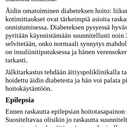
Äidin omatoiminen diabeteksen hoito: liikun
kotimittaukset ovat tärkeimpiä asioita rask
onnistumisessa. Diabeteksen pysyessä hyväs
pyritään käynnistämään suunnitellusti noin 
selvitetään, onko normaali synnytys mahdol
on insuliinitiputuksessa ja hänen verensoker
tarkasti.
Jälkitarkastus tehdään äitiyspoliklinikalla t
hoidettu äidin diabetesta ja hän voi palata 
hoitokäytäntöön.
Epilepsia
Ennen raskautta epilepsian hoitotasapainon
Suositeltavaa olisikin jo raskautta suunnitelt