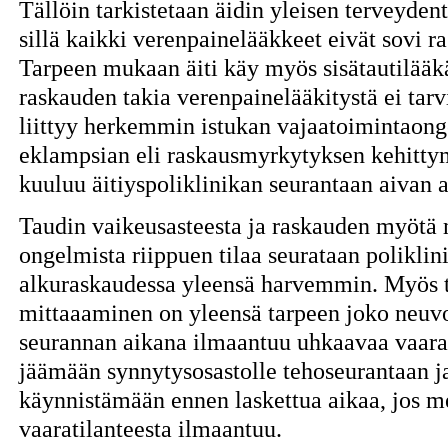
Tällöin tarkistetaan äidin yleisen terveyden
sillä kaikki verenpainelääkkeet eivät sovi r
Tarpeen mukaan äiti käy myös sisätautilääkä
raskauden takia verenpainelääkitystä ei tarv
liittyy herkemmin istukan vajaatoimintaong
eklampsian eli raskausmyrkytyksen kehittymi
kuuluu äitiyspoliklinikan seurantaan aivan a
Taudin vaikeusasteesta ja raskauden myötä m
ongelmista riippuen tilaa seurataan poliklini
alkuraskaudessa yleensä harvemmin. Myös t
mittaaaminen on yleensä tarpeen joko neuvol
seurannan aikana ilmaantuu uhkaavaa vaaraa ä
jäämään synnytysosastolle tehoseurantaan j
käynnistämään ennen laskettua aikaa, jos me
vaaratilanteesta ilmaantuu.