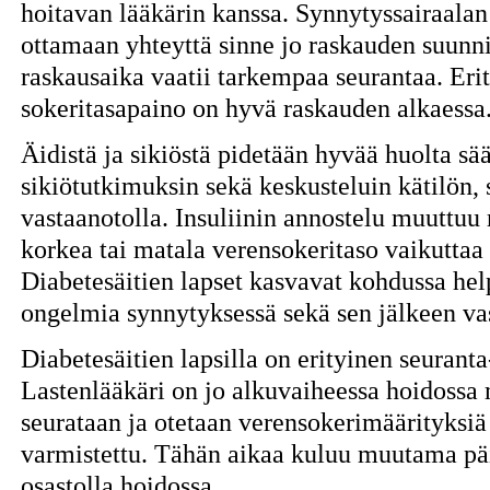
hoitavan lääkärin kanssa. Synnytyssairaalan 
ottamaan yhteyttä sinne jo raskauden suunn
raskausaika vaatii tarkempaa seurantaa. Erit
sokeritasapaino on hyvä raskauden alkaessa
Äidistä ja sikiöstä pidetään hyvää huolta sää
sikiötutkimuksin sekä keskusteluin kätilön, 
vastaanotolla. Insuliinin annostelu muuttuu 
korkea tai matala verensokeritaso vaikuttaa h
Diabetesäitien lapset kasvavat kohdussa hel
ongelmia synnytyksessä sekä sen jälkeen va
Diabetesäitien lapsilla on erityinen seuranta
Lastenlääkäri on jo alkuvaiheessa hoidossa
seurataan ja otetaan verensokerimäärityksiä
varmistettu. Tähän aikaa kuluu muutama päiv
osastolla hoidossa.