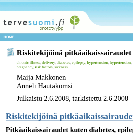
HOME
Riskitekijöinä pitkäaikaissairaudet
chronic illness
,
delivery
,
diabetes
,
epilepsy
,
hypertension
,
hypertension
,
pregnancy
,
risk factors
,
sickness
Maija Makkonen
Anneli Hautakomsi
Julkaistu 2.6.2008, tarkistettu 2.6.2008
Riskitekijöinä pitkäaikaissairaude
Pitkäaikaissairaudet kuten diabetes, epil