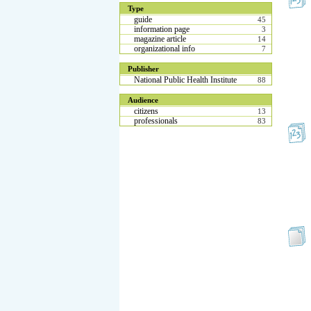
Type
guide
45
information page
3
magazine article
14
organizational info
7
Publisher
National Public Health Institute
88
Audience
citizens
13
professionals
83