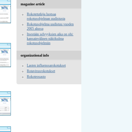
magazine article
Rokotetutkija luotsaa
rokotusohjelman uudistusta
Rokotusohjelma uudistuu vuoden
2005 alussa
Itsestään selvyyksien aika on ohi:
kansainvälinen näkökulma
rokotusohjelmiin
organizational info
Lasten influenssarokotukset
Rotavirusrokotukset
Rokoteosasto