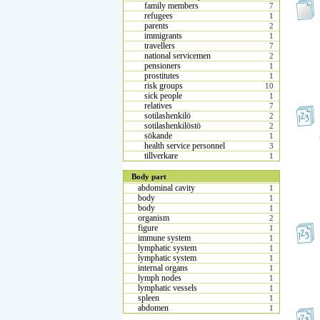
family members
7
refugees
1
parents
2
immigrants
1
travellers
7
national servicemen
2
pensioners
1
prostitutes
1
risk groups
10
sick people
1
relatives
7
sotilashenkilö
2
sotilashenkilöstö
2
sökande
1
health service personnel
3
tillverkare
1
Body part
abdominal cavity
1
body
1
body
1
organism
2
figure
1
immune system
1
lymphatic system
1
lymphatic system
1
internal organs
1
lymph nodes
1
lymphatic vessels
1
spleen
1
abdomen
1