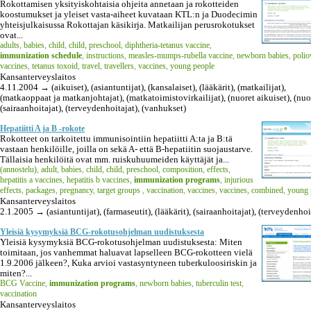
Rokottamisen yksityiskohtaisia ohjeita annetaan ja rokotteiden
koostumukset ja yleiset vasta-aiheet kuvataan KTL:n ja Duodecimin
yhteisjulkaisussa Rokottajan käsikirja. Matkailijan perusrokotukset
ovat...
adults
,
babies
,
child
,
child, preschool
,
diphtheria-tetanus vaccine
,
immunization schedule
,
instructions
,
measles-mumps-rubella vaccine
,
newborn babies
,
polio
vaccines
,
tetanus toxoid
,
travel
,
travellers
,
vaccines
,
young people
Kansanterveyslaitos
4.11.2004 → (aikuiset), (asiantuntijat), (kansalaiset), (lääkärit), (matkailijat),
(matkaoppaat ja matkanjohtajat), (matkatoimistovirkailijat), (nuoret aikuiset), (nuor
(sairaanhoitajat), (terveydenhoitajat), (vanhukset)
Hepatiitti A ja B -rokote
Rokotteet on tarkoitettu immunisointiin hepatiitti A:ta ja B:tä
vastaan henkilöille, joilla on sekä A- että B-hepatiitin suojaustarve.
Tällaisia henkilöitä ovat mm. ruiskuhuumeiden käyttäjät ja...
(annostelu)
,
adult
,
babies
,
child
,
child, preschool
,
composition
,
effects
,
hepatitis a vaccines
,
hepatitis b vaccines
,
immunization programs
,
injurious
effects
,
packages
,
pregnancy
,
target groups
,
vaccination
,
vaccines
,
vaccines, combined
,
young 
Kansanterveyslaitos
2.1.2005 → (asiantuntijat), (farmaseutit), (lääkärit), (sairaanhoitajat), (terveydenhoi
Yleisiä kysymyksiä BCG-rokotusohjelman uudistuksesta
Yleisiä kysymyksiä BCG-rokotusohjelman uudistuksesta: Miten
toimitaan, jos vanhemmat haluavat lapselleen BCG-rokotteen vielä
1.9.2006 jälkeen?, Kuka arvioi vastasyntyneen tuberkuloosiriskin ja
miten?...
BCG Vaccine
,
immunization programs
,
newborn babies
,
tuberculin test
,
vaccination
Kansanterveyslaitos