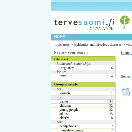
HOME
Topic areas
Epidemies and infectious diseases
vacc
Narrow your search
immun
Life event
family and relationships
pregnancy
6
leisure
travel
4
Search 
Group of people
sex
women
1
age
babies
34
children
32
young people
22
adults
25
elderly
8
role
occupations
2
immediate family
7