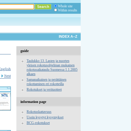
Whole site
Within results
INDEX A–Z
guide
Taulukko 13. Lasten ja nuorten
yleisen rokotusohjelman mukainen
English
rokotusaikataulu Suomessa 1.1.2005
alkaen
Next
Samanaikainen ja perättäinen
rokottaminen eri rokotteilla
Rokotukset ja verituotteet
information page
Rokotuskattavuus
Usein kysytyt kysymykset
BCG-rokotukset