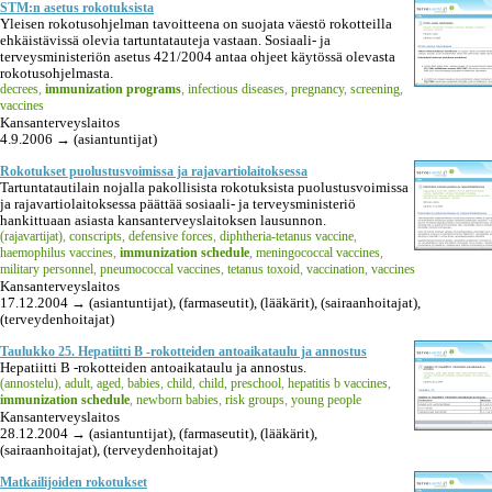
STM:n asetus rokotuksista
Yleisen rokotusohjelman tavoitteena on suojata väestö rokotteilla
ehkäistävissä olevia tartuntatauteja vastaan. Sosiaali- ja
terveysministeriön asetus 421/2004 antaa ohjeet käytössä olevasta
rokotusohjelmasta.
decrees
,
immunization programs
,
infectious diseases
,
pregnancy
,
screening
,
vaccines
Kansanterveyslaitos
4.9.2006 → (asiantuntijat)
Rokotukset puolustusvoimissa ja rajavartiolaitoksessa
Tartuntatautilain nojalla pakollisista rokotuksista puolustusvoimissa
ja rajavartiolaitoksessa päättää sosiaali- ja terveysministeriö
hankittuaan asiasta kansanterveyslaitoksen lausunnon.
(rajavartijat)
,
conscripts
,
defensive forces
,
diphtheria-tetanus vaccine
,
haemophilus vaccines
,
immunization schedule
,
meningococcal vaccines
,
military personnel
,
pneumococcal vaccines
,
tetanus toxoid
,
vaccination
,
vaccines
Kansanterveyslaitos
17.12.2004 → (asiantuntijat), (farmaseutit), (lääkärit), (sairaanhoitajat),
(terveydenhoitajat)
Taulukko 25. Hepatiitti B -rokotteiden antoaikataulu ja annostus
Hepatiitti B -rokotteiden antoaikataulu ja annostus.
(annostelu)
,
adult
,
aged
,
babies
,
child
,
child, preschool
,
hepatitis b vaccines
,
immunization schedule
,
newborn babies
,
risk groups
,
young people
Kansanterveyslaitos
28.12.2004 → (asiantuntijat), (farmaseutit), (lääkärit),
(sairaanhoitajat), (terveydenhoitajat)
Matkailijoiden rokotukset