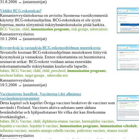
31.8.2006 → (asiantuntijat)
Vieläkö BCG-rokotuksia?
Kansanterveyslaitoksessa on arvioitu Suomessa vuosikymmeniä
käytetty BCG-rokotusohjelma. BCG-rokotuksia ei ole syytä
lopettaa, mutta siirtymistä riskiryhmärokotuksiin pitää harkita.
BCG Vaccine
,
child
,
immunization programs
,
risk groups
,
tuberculosis
Kansanterveyslaitos
10.1.2004 → (asiantuntijat)
Kysymyksiä ja vastauksia BCG-rokotusohjelman muutoksesta
Sivustolle kootaan BCG-rokotusohjelman muutokseen liittyviä
kysymyksiä ja vastauksia. Ennen rokottamista on huomioitava
seuraavat seikat: BCG-rokote voidaan antaa ennestään
rokottamattomalle riskiryhmään kuuluvalle lapselle..
babies
,
BCG Vaccine
,
child
,
child, preschool
,
immunization programs
,
newborn babies
,
target groups
,
tuberculin test
Kansanterveyslaitos
19.5.2006 → (asiantuntijat)
Vaccinatörens handbok, Vaccinerna i det allmänna
vaccinationsprogrammet
Detta kapitel och kapitlet Övriga vacciner beskriver de vacciner som
används i Finland. Vaccinets aktiva substans samt sådana
beståndsdelar och hjälpsubstanser för vilka det kan förekomma
överkänslighet...
babies
,
BCG Vaccine
,
child
,
diphtheria-tetanus vaccine
,
haemophilus vaccines
,
hepatitis a vaccines
,
hepatitis b vaccines
,
immunization programs
,
immunization schedule
,
influenza vaccines
,
measles-mumps-rubella vaccine
,
poliovirus vaccines
,
tetanus toxoid
Kansanterveyslaitos