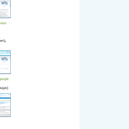
virus
et),
people
tajat)