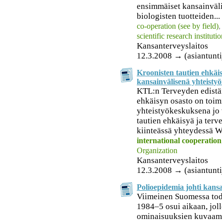
ensimmäiset kansainväli
biologisten tuotteiden...
co-operation (see by field)
scientific research instituti
Kansanterveyslaitos
12.3.2008 → (asiantunti
Kroonisten tautien ehkäi
kansainvälisenä yhteisty
KTL:n Terveyden edistäm
ehkäisyn osasto on toi
yhteistyökeskuksena jo
tautien ehkäisyä ja terv
kiinteässä yhteydessä W
international cooperation
Organization
Kansanterveyslaitos
12.3.2008 → (asiantunti
Polioepidemia johti kansa
Viimeinen Suomessa tod
1984–5 osui aikaan, jol
ominaisuuksien kuvaamis