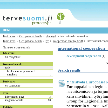
HOME
Topic areas
Occupational health
yhteistyö
international cooperation
Topic areas
Occupational health
työ
co-operation (see by field)
international coop
Narrow your search
international cooperation
Life event
development cooperation
(1)
no categories
S
Group of people
role
Search results
health service personnel
1
smokers
1
Yhteistyötä Euroopassa le
Body part
no categories
Eurooppalainen legionel
havaitsemiseen ja torju
Type
kansainvälinen työryh
information page
3
magazine article
10
Group for Legionella I
perustettiin v. 1986. Kai
Publisher