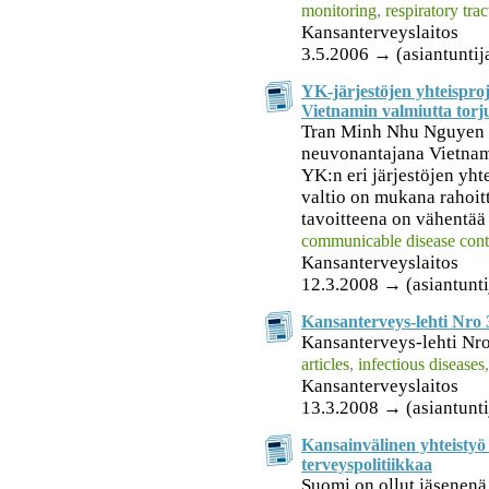
monitoring
,
respiratory trac
Kansanterveyslaitos
3.5.2006 → (asiantuntija
YK-järjestöjen yhteispro
Vietnamin valmiutta torju
Tran Minh Nhu Nguyen
neuvonantajana Vietnami
YK:n eri järjestöjen yh
valtio on mukana rahoit
tavoitteena on vähentää 
communicable disease cont
Kansanterveyslaitos
12.3.2008 → (asiantunti
Kansanterveys-lehti Nro 
Kansanterveys-lehti Nro 
articles
,
infectious diseases
Kansanterveyslaitos
13.3.2008 → (asiantunti
Kansainvälinen yhteistyö
terveyspolitiikkaa
Suomi on ollut jäsenen