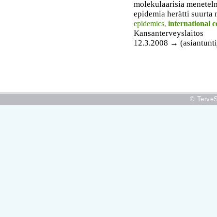
molekulaarisia menetel
epidemia herätti suurta 
epidemics
,
international 
Kansanterveyslaitos
12.3.2008 → (asiantunti
© TerveS