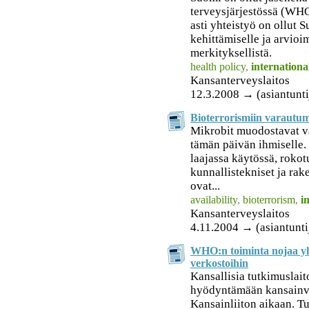
terveysjärjestössä (WHO
asti yhteistyö on ollut 
kehittämiselle ja arvioim
merkityksellistä.
health policy
,
internationa
Kansanterveyslaitos
12.3.2008 → (asiantunti
Bioterrorismiin varautu
Mikrobit muodostavat v
tämän päivän ihmiselle. 
laajassa käytössä, rokot
kunnallistekniset ja rak
ovat...
availability
,
bioterrorism
,
i
Kansanterveyslaitos
4.11.2004 → (asiantunti
WHO:n toiminta nojaa yh
verkostoihin
Kansallisia tutkimuslait
hyödyntämään kansainvä
Kansainliiton aikaan. Tu