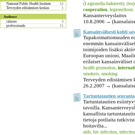
(Legionella-bakteerit)
,
(tor
National Public Health Institute
12
Terveyden edistämisen keskus
1
cooperation
,
legionellosis
Kansanterveyslaitos
Audience
10.8.2006 → (kansalais
citizens
3
professionals
11
Kansainvälisesti kohti s
Tupakoimattomuuden edi
enemmän kansainvälisell
toimijoiden lisäksi aktii
Euroopan unioni, Maail
erilaiset kansainväliset 
health promotion
,
internat
smokers
,
smoking
Terveyden edistämisen 
26.2.2007 → (kansalais
Tartuntatautien seuranta
Tartuntatautien esiintyv
tavoilla. Kansanterveys
kansallista tartuntatauti
tietoja potilaita tutkivis
hoitavilta...
aids
,
hiv infection
,
infectio