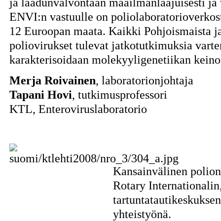
ja laadunvalvontaan maailmanlaajuisesti ja 
ENVI:n vastuulle on poliolaboratorioverkos
12 Euroopan maata. Kaikki Pohjoismaista ja 
poliovirukset tulevat jatkotutkimuksia varte
karakterisoidaan molekyyligenetiikan keino
Merja Roivainen
, laboratorionjohtaja
Tapani Hovi
, tutkimusprofessori
KTL, Enteroviruslaboratorio
Kansainvälinen polion
Rotary Internationalin
tartuntatautikeskuks
yhteistyönä.