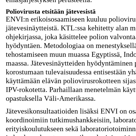
Poliovirusta etsitään jätevesistä
ENVI:n erikoisosaamiseen kuuluu polioviru
jätevesinäytteistä. KTL:ssa kehitetty ala
ohjekirjassa, joka käsittelee polion valvont
hyödyntäen. Metodologiaa on menestyksellä
tehostamiseen muun muassa Egyptissä, Ind
maassa. Jätevesinäytteiden hyödyntäminen 
korostumaan tulevaisuudessa entisestään yh
käyttämään elävän poliovirusrokotteen sijast
IPV-rokotetta. Parhaillaan menetelmän käyt
opastuksella Väli-Amerikassa.
Jätevesikonsultaatioiden lisäksi ENVI on os
koordinoimiin tutkimushankkeisiin, labora
erityiskoulutukseen sekä laboratoriotoiminn