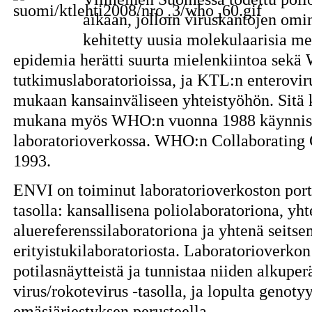
aikaan, jolloin viruskantojen om
kehitetty uusia molekulaarisia m
epidemia herätti suurta mielenkiintoa sekä
tutkimuslaboratorioissa, ja KTL:n enterovir
mukaan kansainväliseen yhteistyöhön. Sitä 
mukana myös WHO:n vuonna 1988 käynnist
laboratorioverkossa. WHO:n Collaborating 
1993.
ENVI on toiminut laboratorioverkoston port
tasolla: kansallisena poliolaboratoriona, yh
aluereferenssilaboratoriona ja yhtenä seitse
erityistukilaboratoriosta. Laboratorioverkon
potilasnäytteistä ja tunnistaa niiden alkuperä
virus/rokotevirus -tasolla, ja lopulta genot
emäsjärjestyksen perusteella.