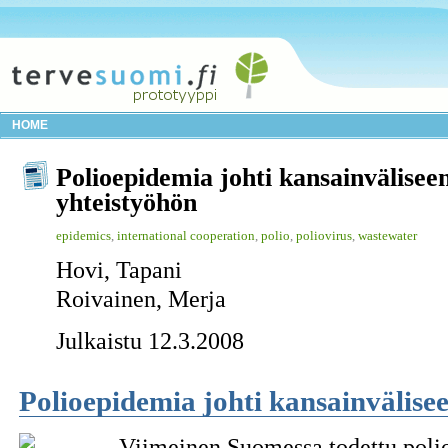
HOME
Polioepidemia johti kansainvälisee
yhteistyöhön
epidemics
,
international cooperation
,
polio
,
poliovirus
,
wastewater
Hovi, Tapani
Roivainen, Merja
Julkaistu 12.3.2008
Polioepidemia johti kansainvälise
Viimeinen Suomessa todettu poli