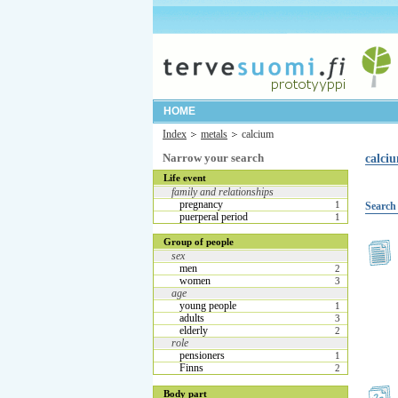
HOME
Index
metals
calcium
Narrow your search
calci
Life event
family and relationships
pregnancy
1
Search 
puerperal period
1
Group of people
sex
men
2
women
3
age
young people
1
adults
3
elderly
2
role
pensioners
1
Finns
2
Body part