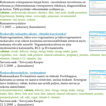
Kohonneen verenpaineen käypä hoito –suosituksen tavoitteena on
tehostaa ja yhdenmukaistaa verenpaineen ehkäisyä, diagnostiikkaa
ja hoitoa. Tällä pyritään vähentämään sydämen ja...
calcium
,
cardiovascular diseases
,
dietetics
,
diets
,
fatty acids
,
health promotion
,
hypertension
,
limiting values
,
overweight
,
potassium
,
recommended
treatments
,
risk factors
,
sodium
Kansanterveyslaitos
7.1.2005 → (aikuiset), (kansalaiset)
Ruokavalio raskauden aikana - riittääkö kasvisruoka?
Semivegetaarinen, lakto-ovo-vegetaarinen ja laktovegetaarinen
ruokavalio ovat oikein koottuina ravintosisällöltään riittäviä myös
raskaana olevalle naiselle. Vegaaniruokavaliota on aina
täydennettävä kalsiumilla, B12- ja D-vitamiinilla.
calcium
,
cereals
,
delivery
,
energy
,
energy intake
,
energy intake
,
green
vegetables
,
iron
,
meals
,
milk products
,
mineral substances
,
pregnancy
,
proteins
,
selenium
,
trac
elements
,
vitamin b 12
,
vitamins
,
zinc
Savonia-amk / Terveysala Kuopio
21.5.2008 → (kansalaiset)
Ruokavaliosuosituksia - ravintoaineet
Raskausaikana D-vitamiinin saanti on tärkeää. Foolihappoa,
kalsiumia ja rautaa on saatava riittävästi, suolaa niukasti. Eenergian
tarve lisääntyy vähän, kuitua saa syödä paljon, mutta rasvaa ja
sokeria säästeliäästi.
(rekommendationer)
,
calcium
,
delivery
,
diets
,
energy
,
energy intake
,
energy
intake
,
fibre
,
fibres
,
folic acid
,
food
,
lime, mineral
,
mineral substances
,
nourishment
,
proteins
,
puerperal period
,
salt
,
salts
,
sugar
,
vitamin d
,
vitamins
Savonia-amk / Terveysala Kuopio
21.5.2008 → (kansalaiset)