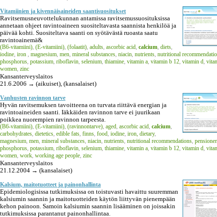
Vitamiinien ja kivennäisaineiden saantisuositukset
Ravitsemusneuvottelukunnan antamissa ravitsemussuosituksissa
annetaan ohjeet ravintoaineen suositeltavasta saannista henkilöä ja
päivää kohti. Suositeltava saanti on syötävästä ruoasta saatu
ravintoainemä&
(B6-vitamiini)
,
(E-vitamiini)
,
(folaatit)
,
adults
,
ascorbic acid
,
calcium
,
diets
,
iodine
,
iron
,
magnesium
,
men
,
mineral substances
,
niacin
,
nutrients
,
nutritional recommendati
phosphorus
,
potassium
,
riboflavin
,
selenium
,
thiamine
,
vitamin a
,
vitamin b 12
,
vitamin d
,
vita
women
,
zinc
Kansanterveyslaitos
21.6.2006 → (aikuiset), (kansalaiset)
Vanhusten ravinnon tarve
Hyvän ravitsemuksen tavoitteena on turvata riittävä energian ja
ravintoaineiden saanti. Iäkkäiden ravinnon tarve ei juurikaan
poikkea nuorempien ravinnon tarpeesta.
(B6-vitamiini)
,
(E-vitamiini)
,
(ravinnontarve)
,
aged
,
ascorbic acid
,
calcium
,
carbohydrates
,
dietetics
,
edible fats
,
finns
,
food
,
iodine
,
iron, dietary
,
magnesium
,
men
,
mineral substances
,
niacin
,
nutrients
,
nutritional recommendations
,
pensioner
phosphorus
,
potassium
,
riboflavin
,
selenium
,
thiamine
,
vitamin a
,
vitamin b 12
,
vitamin d
,
vita
women
,
work
,
working age people
,
zinc
Kansanterveyslaitos
21.12.2004 → (kansalaiset)
Kalsium, maitotuotteet ja painonhallinta
Epidemiologisissa tutkimuksissa on toistuvasti havaittu suuremman
kalsiumin saannin ja maitotuotteiden käytön liittyvän pienempään
kehon painoon. Samoin kalsiumin saannin lisääminen on joissakin
tutkimuksissa parantanut painonhallintaa.