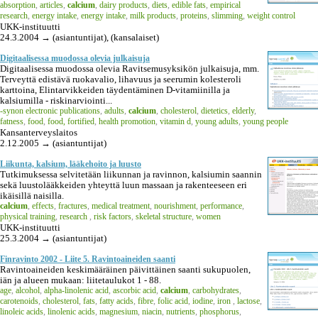
absorption
,
articles
,
calcium
,
dairy products
,
diets
,
edible fats
,
empirical
research
,
energy intake
,
energy intake
,
milk products
,
proteins
,
slimming
,
weight control
UKK-instituutti
24.3.2004 → (asiantuntijat), (kansalaiset)
Digitaalisessa muodossa olevia julkaisuja
Digitaalisessa muodossa olevia Ravitsemusyksikön julkaisuja, mm.
Terveyttä edistävä ruokavalio, lihavuus ja seerumin kolesteroli
karttoina, Elintarvikkeiden täydentäminen D-vitamiinilla ja
kalsiumilla - riskinarviointi...
-synon electronic publications
,
adults
,
calcium
,
cholesterol
,
dietetics
,
elderly
,
fatness
,
food
,
food, fortified
,
health promotion
,
vitamin d
,
young adults
,
young people
Kansanterveyslaitos
2.12.2005 → (asiantuntijat)
Liikunta, kalsium, lääkehoito ja luusto
Tutkimuksessa selvitetään liikunnan ja ravinnon, kalsiumin saannin
sekä luustolääkkeiden yhteyttä luun massaan ja rakenteeseen eri
ikäisillä naisilla.
calcium
,
effects
,
fractures
,
medical treatment
,
nourishment
,
performance
,
physical training
,
research
,
risk factors
,
skeletal structure
,
women
UKK-instituutti
25.3.2004 → (asiantuntijat)
Finravinto 2002 - Liite 5. Ravintoaineiden saanti
Ravintoaineiden keskimääräinen päivittäinen saanti sukupuolen,
iän ja alueen mukaan: liitetaulukot 1 - 88.
age
,
alcohol
,
alpha-linolenic acid
,
ascorbic acid
,
calcium
,
carbohydrates
,
carotenoids
,
cholesterol
,
fats
,
fatty acids
,
fibre
,
folic acid
,
iodine
,
iron
,
lactose
,
linoleic acids
,
linolenic acids
,
magnesium
,
niacin
,
nutrients
,
phosphorus
,