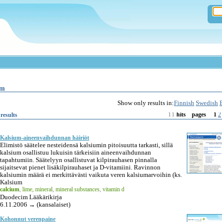
um
Show only results in:
Finnish
Swedish
11
1
2
results
hits
pages
Kalsium-aineenvaihdunnan häiriöt
Elimistö säätelee nesteidensä kalsiumin pitoisuutta tarkasti, sillä
kalsium osallistuu lukuisin tärkeisiin aineenvaihdunnan
tapahtumiin. Säätelyyn osallistuvat kilpirauhasen pinnalla
sijaitsevat pienet lisäkilpirauhaset ja D-vitamiini. Ravinnon
kalsiumin määrä ei merkittävästi vaikuta veren kalsiumarvoihin (ks.
Kalsium
calcium
,
lime, mineral
,
mineral substances
,
vitamin d
Duodecim Lääkärikirja
6.11.2006 → (kansalaiset)
Kohonnut verenpaine