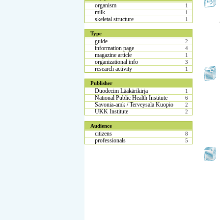
organism
1
milk
1
skeletal structure
1
Type
guide
2
information page
4
magazine article
1
organizational info
3
research activity
1
Publisher
Duodecim Lääkärikirja
1
National Public Health Institute
6
Savonia-amk / Terveysala Kuopio
2
UKK Institute
2
Audience
citizens
8
professionals
5