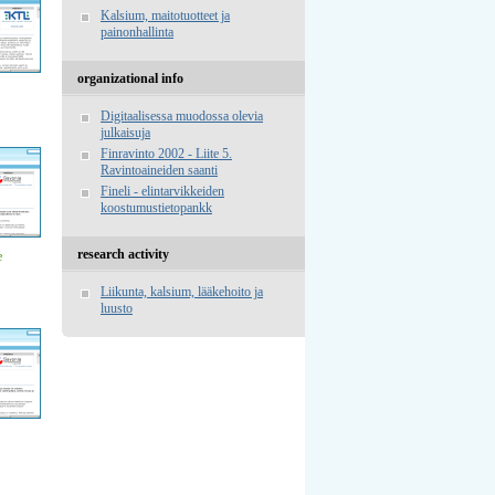
Kalsium, maitotuotteet ja
painonhallinta
organizational info
Digitaalisessa muodossa olevia
julkaisuja
Finravinto 2002 - Liite 5.
Ravintoaineiden saanti
Fineli - elintarvikkeiden
koostumustietopankk
research activity
e
Liikunta, kalsium, lääkehoito ja
luusto