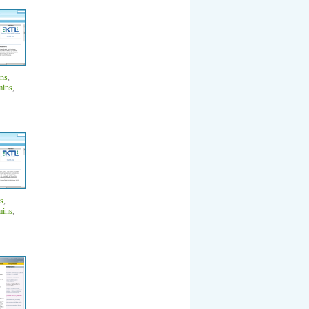
ons
,
mins
,
s
,
mins
,