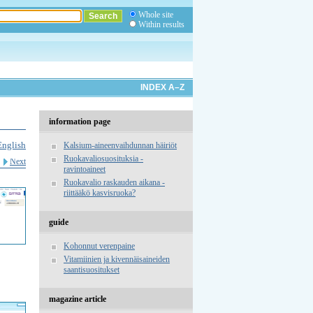
Whole site
Within results
INDEX A–Z
information page
English
Kalsium-aineenvaihdunnan häiriöt
Ruokavaliosuosituksia -
Next
ravintoaineet
Ruokavalio raskauden aikana -
riittääkö kasvisruoka?
guide
Kohonnut verenpaine
Vitamiinien ja kivennäisaineiden
saantisuositukset
magazine article