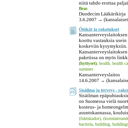
niitä tahdo erottaa palja
fleas
Duodecim Lääkärikirja
3.6.2007 → (kansalaiset
Ötökät ja rokotukset
Kansanterveyslaitoksen 
koottu vastauksia usein t
koskeviin kysymyksiin. 
Kansanterveyslaitoksen 
paketissa on myös linkke
(hyttyset)
,
health
,
health c
summer
Kansanterveyslaitos
14.6.2007 → (kansalais
Sisäilma ja terveys - rak
Sisäilman epäpuhtauksi
on Suomessa vielä nuor
kosteus- ja homeongelmi
asuntokannassa, kouluiss
(fuktskador)
,
(konstaterand
bacteria
,
building
,
building