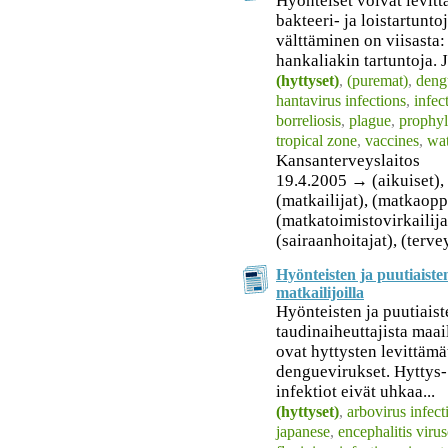
Hyönteiset voivat levitt
bakteeri- ja loistartunto
välttäminen on viisasta:
hankaliakin tartuntoja. J
(hyttyset)
,
(puremat)
,
deng
hantavirus infections
,
infec
borreliosis
,
plague
,
prophyl
tropical zone
,
vaccines
,
wat
Kansanterveyslaitos
19.4.2005 → (aikuiset), (
(matkailijat), (matkaopp
(matkatoimistovirkailijat
(sairaanhoitajat), (terv
Hyönteisten ja puutiaiste
matkailijoilla
Hyönteisten ja puutiaist
taudinaiheuttajista maai
ovat hyttysten levittämä
denguevirukset. Hyttys- 
infektiot eivät uhkaa...
(hyttyset)
,
arbovirus infect
japanese
,
encephalitis viru