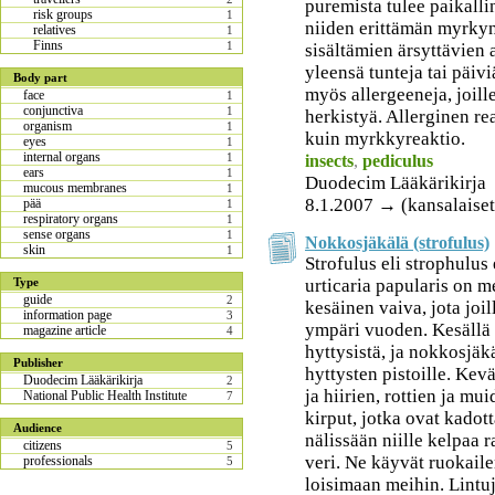
puremista tulee paikalli
risk groups
1
niiden erittämän myrkyn 
relatives
1
Finns
1
sisältämien ärsyttävien
yleensä tunteja tai päiv
Body part
myös allergeeneja, joill
face
1
conjunctiva
1
herkistyä. Allerginen r
organism
1
kuin myrkkyreaktio.
eyes
1
internal organs
1
insects
,
pediculus
ears
1
Duodecim Lääkärikirja
mucous membranes
1
8.1.2007 → (kansalaiset
pää
1
respiratory organs
1
sense organs
1
Nokkosjäkälä (strofulus)
skin
1
Strofulus eli strophulus 
urticaria papularis on m
Type
guide
2
kesäinen vaiva, jota jo
information page
3
ympäri vuoden. Kesällä 
magazine article
4
hyttysistä, ja nokkosjäk
Publisher
hyttysten pistoille. Kevä
Duodecim Lääkärikirja
2
ja hiirien, rottien ja m
National Public Health Institute
7
kirput, jotka ovat kadot
Audience
nälissään niille kelpaa
citizens
5
veri. Ne käyvät ruokail
professionals
5
loisimaan meihin. Lintuje