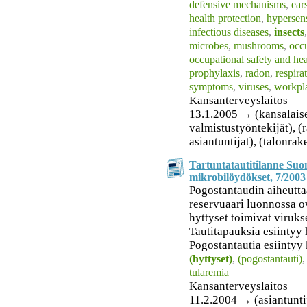
defensive mechanisms
,
ear
health protection
,
hypersens
infectious diseases
,
insects
microbes
,
mushrooms
,
occu
occupational safety and hea
prophylaxis
,
radon
,
respira
symptoms
,
viruses
,
workpl
Kansanterveyslaitos
13.1.2005 → (kansalaiset
valmistustyöntekijät), 
asiantuntijat), (talonrak
Tartuntatautitilanne Suo
mikrobilöydökset, 7/2003
Pogostantaudin aiheutta
reservuaari luonnossa o
hyttyset toimivat virukse
Tautitapauksia esiintyy
Pogostantautia esiintyy 
(hyttyset)
,
(pogostantauti)
tularemia
Kansanterveyslaitos
11.2.2004 → (asiantunti