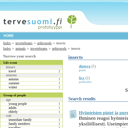
HOME
Index
invertebrates
arthropods
insects
Index
animals
invertebrates
arthropods
insects
Narrow your search
insects
Life event
diptera
(5)
leisure
gnats
travel
2
seasons
lice
(2)
autumn
1
pediculus
summer
1
winter
1
S
Group of people
Search results
age
young people
1
adults
1
elderly
1
Hyönteisten pistot ja pu
role
Ihminen reagoi hyönteis
immediate family
1
yksilöllisesti. Useimpien
family members
1
travellers
2