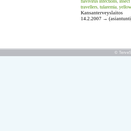
flavivirus infections
,
insect
travellers
,
tularemia
,
yellow
Kansanterveyslaitos
14.2.2007 → (asiantunti
© TerveS