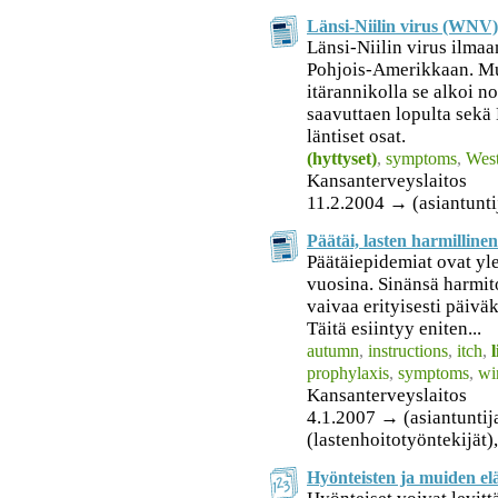
Länsi-Niilin virus (WNV) 
Länsi-Niilin virus ilmaan
Pohjois-Amerikkaan. Mu
itärannikolla se alkoi n
saavuttaen lopulta sekä
läntiset osat.
(hyttyset)
,
symptoms
,
West
Kansanterveyslaitos
11.2.2004 → (asiantunti
Päätäi, lasten harmillinen
Päätäiepidemiat ovat yl
vuosina. Sinänsä harmito
vaivaa erityisesti päiväk
Täitä esiintyy eniten...
autumn
,
instructions
,
itch
,
l
prophylaxis
,
symptoms
,
wi
Kansanterveyslaitos
4.1.2007 → (asiantuntijat
(lastenhoitotyöntekijät)
Hyönteisten ja muiden el