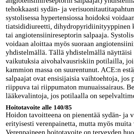
angiotensiinireseptorin salpaajat) yhdistelm
tehokkaasti sydän- ja verisuonitautitapahtu
systolisessa hypertensiossa hoidoksi voidaa
tiatsididiureetti, dihydropyridiinityyppinen
tai angiotensiinireseptorin salpaaja. Systoli
voidaan aloittaa myös suoraan angiotensiinire
yhdistelmällä. Tällä yhdistelmällä näyttäisi
vaikutuksia aivohalvausriskiin potilailla,
kammion massa on suurentunut. ACE:n estäjä
salpaajat ovat ensisijaisia vaihtoehtoja, jos 
riippuva tai riippumaton munuaissairaus. Bee
lääkevalintoja, jos potilaalla on sepelvaltim
Hoitotavoite alle 140/85
Hoidon tavoitteena on pienentää sydän- ja v
erityisesti verenpainetta, mutta myös muita 
Verenpaineen hoitotavoite on terveyden huol