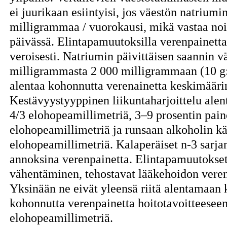
ei juurikaan esiintyisi, jos väestön natriumin
milligrammaa / vuorokausi, mikä vastaa n
päivässä. Elintapamuutoksilla verenpainett
veroisesti. Natriumin päivittäisen saannin 
milligrammasta 2 000 milligrammaan (10 g:
alentaa kohonnutta verenainetta keskimääri
Kestävyystyyppinen liikuntaharjoittelu alen
4/3 elohopeamillimetriä, 3–9 prosentin pai
elohopeamillimetriä ja runsaan alkoholin k
elohopeamillimetriä. Kalaperäiset n-3 sarja
annoksina verenpainetta. Elintapamuutokset,
vähentäminen, tehostavat lääkehoidon veren
Yksinään ne eivät yleensä riitä alentamaan k
kohonnutta verenpainetta hoitotavoitteeseen
elohopeamillimetriä.