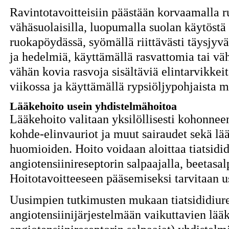
Ravintotavoitteisiin päästään korvaamalla r
vähäsuolaisilla, luopumalla suolan käytöstä
ruokapöydässä, syömällä riittävästi täysjyvä
ja hedelmiä, käyttämällä rasvattomia tai vä
vähän kovia rasvoja sisältäviä elintarvikkei
viikossa ja käyttämällä rypsiöljypohjaista ma
Lääkehoito usein yhdistelmähoitoa
Lääkehoito valitaan yksilöllisesti kohonnee
kohde-elinvauriot ja muut sairaudet sekä l
huomioiden. Hoito voidaan aloittaa tiatsidid
angiotensiinireseptorin salpaajalla, beetasalp
Hoitotavoitteeseen pääsemiseksi tarvitaan 
Uusimpien tutkimusten mukaan tiatsididiuree
angiotensiinijärjestelmään vaikuttavien lää