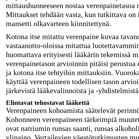
mittaushuoneeseen nostaa verenpainetasoa 
Mittaukset tehdään vasta, kun tutkittava on i
mansetti olkavarteen kiinnitettynä.
Kotona itse mitattu verenpaine kuvaa tavan
vastaanotto-oloissa mitattua luotettavammin
huomattava erityisesti lääkärin tekemissä mi
verenpainetason arvioinnin pitäisi perustua e
ja kotona itse tehtyihin mittauksiin. Vuorok
käyttää verenpaineen todellisen tason arvioi
järkevistä lääkevalinnoista ja -yhdistelmist
Elintavat tehostavat lääkettä
Verenpaineen kohoamista säätelevät perinnöll
Kohonneen verenpaineen tärkeimpiä muutetta
ovat natriumin runsas saanti, runsas alkohol
ylipaino. Vertailevien väestötutkimusten m