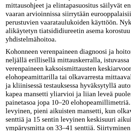
mittausohjeet ja elintapasuositus säilyvät e
vaaran arvioinnissa siirrytään eurooppalaisi
perustuvien vaarataulukoiden käyttöön. Nyk
alikäytetyn tiatsididiureetin asema korostuu
yhdistelmähoitoa.
Kohonneen verenpaineen diagnoosi ja hoitor
neljällä erillisellä mittauskerralla, istuvass
verenpaineen kaksoismittausten keskiarvoon
elohopeamittarilla tai olkavarresta mittaav
ja kliinisessä testauksessa hyväksytyllä auto
kapea mansetti yliarvioi ja liian leveä puoles
painetasoa jopa 10–20 elohopeamillimetriä. 
levyinen, pieni aikuisten mansetti, kun ol
senttiä ja 15 sentin levyinen keskisuuri aik
ympärysmitta on 33–41 senttiä. Siirtyminen 