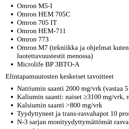
Omron M5-I
Omron HEM 705C
Omron 705 IT
Omron HEM-711
Omron 773
Omron M7 (tekniikka ja ohjelmat kuten
luotettavuustestit menossa)
Microlife BP 3BTO-A
Elintapamuutosten keskeiset tavoitteet
Natriumin saanti 2000 mg/vrk (vastaa 5
Kaliumin saanti: naiset ≥3100 mg/vrk,
Kalsiumin saanti >800 mg/vrk
Tyydyttyneet ja trans-rasvahapot 10 pro
N-3 sarjan monityydyttymättömät rasva