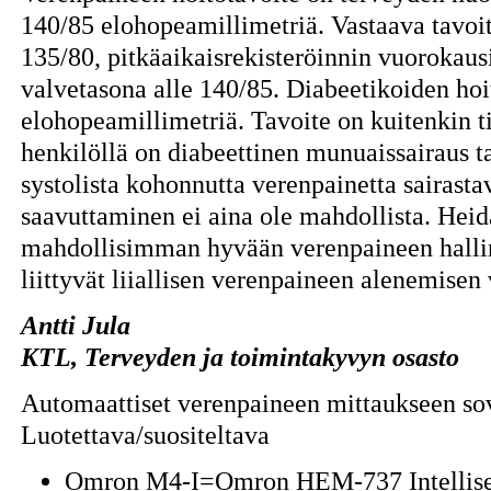
140/85 elohopeamillimetriä. Vastaava tavoit
135/80, pitkäaikaisrekisteröinnin vuorokaus
valvetasona alle 140/85. Diabeetikoiden hoi
elohopeamillimetriä. Tavoite on kuitenkin t
henkilöllä on diabeettinen munuaissairaus tai
systolista kohonnutta verenpainetta sairastav
saavuttaminen ei aina ole mahdollista. Hei
mahdollisimman hyvään verenpaineen hallint
liittyvät liiallisen verenpaineen alenemisen
Antti Jula
KTL, Terveyden ja toimintakyvyn osasto
Automaattiset verenpaineen mittaukseen sove
Luotettava/suositeltava
Omron M4-I=Omron HEM-737 Intellis