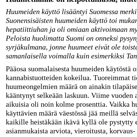
Huumeiden käyttö lisääntyi Suomessa merkit
Suonensisäisten huumeiden käyttö toi muka
hepatiittiuhan ja oli omiaan aktivoimaan m
Peloista huolimatta Suomi on onneksi pysy
syrjäkulmana, jonne huumeet eivät ole toist
samanlaisella voimalla kuin esimerkiksi Tans
Pääosa suomalaisesta huumeiden käytöstä on 
kannabistuotteiden kokeilua. Tuoreimmat tied
huumeongelmien määrä on ainakin tilapäises
kääntynyt selkeään laskuun. Viime vuoden a
aikuisia oli noin kolme prosenttia. Vaikka h
käyttävien määrä väestössä jää meillä selväs
kaikille heistäkään ikävä kyllä ole pystytty 
asianmukaista arviota, vieroitusta, korvaus- 