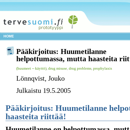
HOME
Pääkirjoitus: Huumetilanne
helpottumassa, mutta haasteita riit
(huumeet -- käyttö)
,
drug misuse
,
drug problems
,
prophylaxis
Lönnqvist, Jouko
Julkaistu 19.5.2005
Pääkirjoitus: Huumetilanne helpo
haasteita riittää!
Huumetilanne on helpottumassa, mutta 