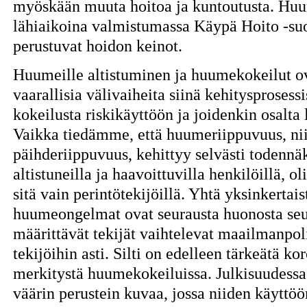
myöskään muuta hoitoa ja kuntoutusta. Hu
lähiaikoina valmistumassa Käypä Hoito -suos
perustuvat hoidon keinot.
Huumeille altistuminen ja huumekokeilut ov
vaarallisia välivaiheita siinä kehitysprosessi
kokeilusta riskikäyttöön ja joidenkin osalt
Vaikka tiedämme, että huumeriippuvuus, ni
päihderiippuvuus, kehittyy selvästi todennä
altistuneilla ja haavoittuvilla henkilöillä, ol
sitä vain perintötekijöillä. Yhtä yksinkertais
huumeongelmat ovat seurausta huonosta se
määrittävät tekijät vaihtelevat maailmanpoli
tekijöihin asti. Silti on edelleen tärkeätä k
merkitystä huumekokeiluissa. Julkisuudessa e
väärin perustein kuvaa, jossa niiden käyttöön 