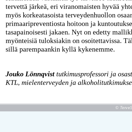
tervettä järkeä, eri viranomaisten hyvää yht
myös korkeatasoista terveydenhuollon osaam
primaaripreventiosta hoitoon ja kuntoutuks
tasapainoisesti jakaen. Nyt on edetty mallik
myönteisiä tuloksiakin on osoitettavissa. Tä
sillä parempaankin kyllä kykenemme.
Jouko Lönnqvist
tutkimusprofessori ja osas
KTL, mielenterveyden ja alkoholitutkimukse
© TerveS