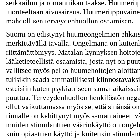
seikkailun ja romantiikan taakse. Huumeri
luonteeltaan aivosairaus. Huumeriippuvaine
mahdollisen terveydenhuollon osaamisen.
Suomi on edistynyt huumeongelmien ehkäisy
merkittävällä tavalla. Ongelmana on kuiten
riittämättömyys. Matalan kynnyksen hoitoje
lääketieteellistä osaamista, josta nyt on pu
vallitsee myös pelko huumehoitojen aloitt
tulisikin saada ammatillisesti kiinnostavak
esteisiin kuten psykiatriseen samanaikaissair
puuttua. Terveydenhuollon henkilöstön negat
ollut vaikuttamassa myös se, että sinänsä o
rinnalle on kehittynyt myös saman aineen v
muiden stimulanttien väärinkäyttö on ong
kuin opiaattien käyttö ja kuitenkin stimulan