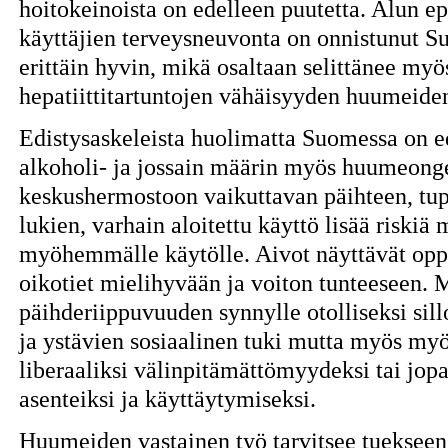
hoitokeinoista on edelleen puutetta. Alun e
käyttäjien terveysneuvonta on onnistunut S
erittäin hyvin, mikä osaltaan selittänee myö
hepatiittitartuntojen vähäisyyden huumeide
Edistysaskeleista huolimatta Suomessa on e
alkoholi- ja jossain määrin myös huumeong
keskushermostoon vaikuttavan päihteen, tu
lukien, varhain aloitettu käyttö lisää riskiä
myöhemmälle käytölle. Aivot näyttävät oppi
oikotiet mielihyvään ja voiton tunteeseen.
päihderiippuvuuden synnylle otolliseksi sil
ja ystävien sosiaalinen tuki mutta myös my
liberaaliksi välinpitämättömyydeksi tai jop
asenteiksi ja käyttäytymiseksi.
Huumeiden vastainen työ tarvitsee tuekseen 