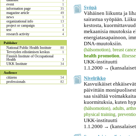
database
1
event
1
Syöpä
information page
35
Vähäinen liikunta ja lih
magazine article
49
news
1
sairastua syöpään. Liikun
organizational info
13
kestosta, kuormittavuud
project or campaign
1
test
4
mekaanisia muutoksia el
research activity
4
energiatasapainoon, im
DNA-muutoksiin.
Publisher
National Public Health Institute
80
(hälsomotion)
,
breast cance
Terveyden edistämisen keskus
1
health promotion
,
illnesse
Finnish Institute of Occupational
Health
3
UKK-instituutti
UKK Institute
34
1.1.2000 → (kansalaiset
Audience
citizens
Nivelrikko
54
professionals
82
Kasvuikäiset ehkäisevät
päivittäin monipuolisesti
saa sisältää voimakkait
kuormituksia, kuten hyp
(hälsomotion)
,
adults
,
arthr
physical training
,
preventi
UKK-instituutti
1.1.2000 → (kansalaiset