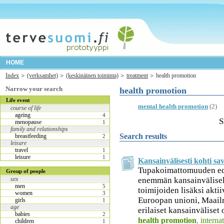
HOME
Index
(verksamhet)
(keskinäinen toiminta)
treatment
health promotion
Narrow your search
health promotion
Life event
mental health promotion
(2)
course of life
ageing
4
S
menopause
1
family and relationships
Search results
breastfeeding
2
leisure
travel
1
leisure
1
Kansainvälisesti kohti s
Tupakoimattomuuden edi
Group of people
enemmän kansainvälisell
sex
men
5
toimijoiden lisäksi aktii
women
3
Euroopan unioni, Maail
girls
1
age
erilaiset kansainväliset 
babies
2
health promotion
,
interna
children
1