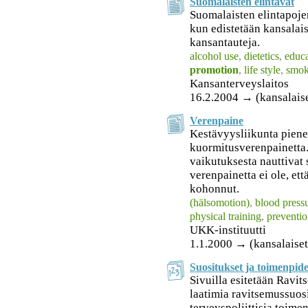
Suomalaisten elintavat
Suomalaisten elintapoje
kun edistetään kansalais
kansantauteja.
alcohol use
,
dietetics
,
educa
promotion
,
life style
,
smok
Kansanterveyslaitos
16.2.2004 → (kansalais
Verenpaine
Kestävyysliikunta piene
kuormitusverenpainetta.
vaikutuksesta nauttivat 
verenpainetta ei ole, et
kohonnut.
(hälsomotion)
,
blood press
physical training
,
preventi
UKK-instituutti
1.1.2000 → (kansalaiset
Suositukset ja toimenpid
Sivuilla esitetään Rav
laatimia ravitsemussuosi
terveyspoliittisia toime