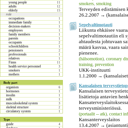
young people
11
smokers
,
smoking
adults
12
Terveyden edistämisen 
elderly
15
26.2.2007 → (kansalais
role
occupations
1
immediate family
1
Sepelvaltimotauti
decision-makers
1
Liikunta ehkäisee vaara
employees
1
family members
1
sepelvaltimotautiin eli
parents
1
ahtaudesta johtuvaan sa
occupants
2
schoolchildren
määrä kasvaa, vaara sair
1
pensioners
2
pienenee.
professionals
1
(hälsomotion)
,
coronary di
relatives
1
Finns
11
training
,
prevention
health service personnel
3
UKK-instituutti
smokers
1
mothers
1
1.1.2000 → (kansalaiset
Body part
Kansalaisen terveystietop
organism
6
Kansalaisen terveystiet
hormones
1
insulin
1
lisätietoja antavien hen
milk
1
Kansaterveyslaitoksessa 
musculoskeletal system
3
skeletal structure
terveysministeriössä.
2
circulatory system
1
(portaalit -- atk)
,
contact in
Kansanterveyslaitos
Type
guide
4
13.4.2007 → (asiantuntij