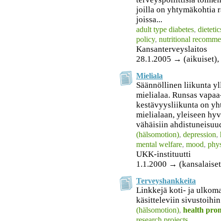
joilla on yhtymäkohtia r
joissa...
adult type diabetes
,
dietetic
policy
,
nutritional recomme
Kansanterveyslaitos
28.1.2005 → (aikuiset), 
Mieliala
Säännöllinen liikunta yll
mielialaa. Runsas vapaa-
kestävyysliikunta on y
mielialaan, yleiseen hy
vähäisiin ahdistuneisuu
(hälsomotion)
,
depression
,
mental welfare
,
mood
,
phys
UKK-instituutti
1.1.2000 → (kansalaiset
Terveyshankkeita
Linkkejä koti- ja ulkom
käsitteleviin sivustoihin
(hälsomotion)
,
health pro
research projects