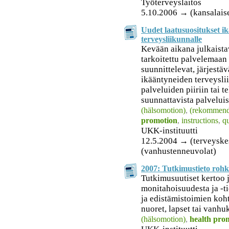
Työterveyslaitos
5.10.2006 → (kansalais
Uudet laatusuositukset i
terveysliikunnalle
Kevään aikana julkaista
tarkoitettu palvelemaan 
suunnittelevat, järjestäv
ikääntyneiden terveyslii
palveluiden piiriin tai 
suunnattavista palveluis
(hälsomotion)
,
(rekommend
promotion
,
instructions
,
qu
UKK-instituutti
12.5.2004 → (terveyskes
(vanhustenneuvolat)
2007: Tutkimustieto rohk
Tutkimusuutiset kertoo 
monitahoisuudesta ja -t
ja edistämistoimien koh
nuoret, lapset tai vanhuk
(hälsomotion)
,
health pro