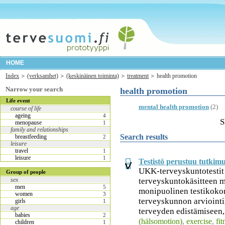
HOME
Index
(verksamhet)
(keskinäinen toiminta)
treatment
health promotion
Narrow your search
health promotion
Life event
mental health promotion
(2)
course of life
ageing
4
S
menopause
1
family and relationships
Search results
breastfeeding
2
leisure
travel
1
leisure
1
Testistö perustuu tutkim
UKK-terveyskuntotestit
Group of people
terveyskuntokäsitteen m
sex
men
5
monipuolinen testikoko
women
3
terveyskunnon arviointii
girls
1
age
terveyden edistämiseen, 
babies
2
(hälsomotion)
,
exercise
,
fit
children
1