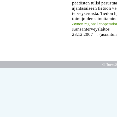
päätösten tulisi perustua
ajantasaiseen tietoon vä
terveyseroista. Tiedon 
toimijoiden sitouttamine
-synon regional cooperatio
Kansanterveyslaitos
28.12.2007 → (asiantunt
© TerveS