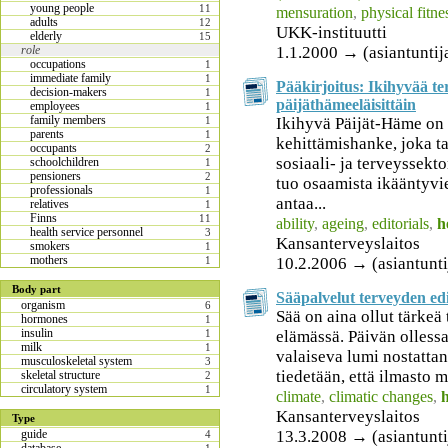
young people
11
mensuration
,
physical fitne
adults
12
UKK-instituutti
elderly
15
1.1.2000 → (asiantuntija
role
occupations
1
immediate family
1
Pääkirjoitus: Ikihyvää te
decision-makers
1
päijäthämeeläisittäin
employees
1
family members
Ikihyvä Päijät-Häme on 
1
parents
1
kehittämishanke, joka tar
occupants
2
sosiaali- ja terveyssekt
schoolchildren
1
pensioners
2
tuo osaamista ikääntyv
professionals
1
antaa...
relatives
1
Finns
11
ability
,
ageing
,
editorials
,
h
health service personnel
3
Kansanterveyslaitos
smokers
1
mothers
10.2.2006 → (asiantunti
1
Body part
Sääpalvelut terveyden ed
organism
6
Sää on aina ollut tärkeä
hormones
1
insulin
elämässä. Päivän olless
1
milk
1
valaiseva lumi nostattan
musculoskeletal system
3
tiedetään, että ilmasto m
skeletal structure
2
circulatory system
1
climate
,
climatic changes
,
Kansanterveyslaitos
Type
13.3.2008 → (asiantunti
guide
4