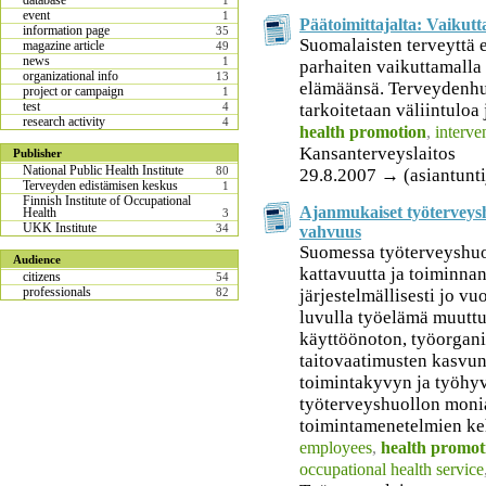
database
1
event
1
Päätoimittajalta: Vaiku
information page
35
Suomalaisten terveyttä e
magazine article
49
news
1
parhaiten vaikuttamalla 
organizational info
13
elämäänsä. Terveydenhuo
project or campaign
1
test
tarkoitetaan väliintuloa 
4
research activity
4
health promotion
,
interve
Kansanterveyslaitos
Publisher
National Public Health Institute
80
29.8.2007 → (asiantunti
Terveyden edistämisen keskus
1
Finnish Institute of Occupational
Ajanmukaiset työterveysh
Health
3
UKK Institute
34
vahvuus
Suomessa työterveyshuo
Audience
kattavuutta ja toiminnan
citizens
54
professionals
järjestelmällisesti jo 
82
luvulla työelämä muuttu
käyttöönoton, työorgani
taitovaatimusten kasvu
toimintakyvyn ja työhyv
työterveyshuollon monia
toimintamenetelmien keh
employees
,
health promot
occupational health service