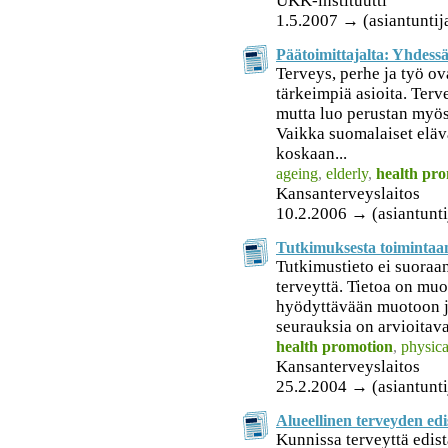
UKK-instituutti
1.5.2007 → (asiantuntija
Päätoimittajalta: Yhdess
Terveys, perhe ja työ ov
tärkeimpiä asioita. Terve
mutta luo perustan myös
Vaikka suomalaiset eläv
koskaan...
ageing
,
elderly
,
health pr
Kansanterveyslaitos
10.2.2006 → (asiantunti
Tutkimuksesta toimintaan
Tutkimustieto ei suora
terveyttä. Tietoa on muo
hyödyttävään muotoon j
seurauksia on arvioitava
health promotion
,
physica
Kansanterveyslaitos
25.2.2004 → (asiantunti
Alueellinen terveyden ed
Kunnissa terveyttä edis