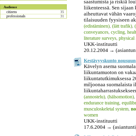
saastumista ja riskiä lo
liikenteessä. Sen sijaan
Audience
citizens
35
aiheuttavat vähän vaaroj
professionals
31
tilaisuuden fyysiseen ak
(edistäminen)
,
(lätt trafik)
,
conveyances
,
cycling
,
heal
literature surveys
,
physical 
UKK-instituutti
20.12.2004 → (asiantunti
Kestävyyskunto nousuun
Kävelyn asema suomalai
liikuntamuoton on vakaa
liikuntatutkimuksessa 2
miljoonaa suomalaista i
liikuntaharrastukseksee
(annostelu)
,
(hälsomotion)
endurance training
,
equilib
musculoskeletal system
,
no
women
UKK-instituutti
17.6.2004 → (asiantunti