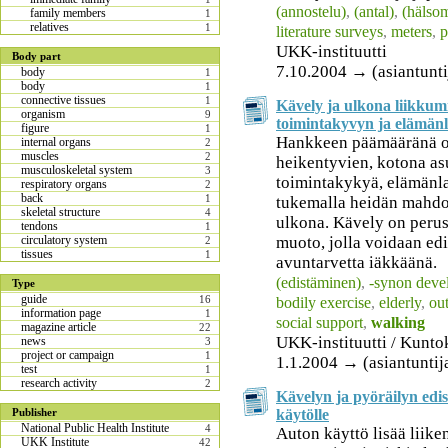
(annostelu)
,
(antal)
,
(hälso
family members
1
relatives
1
literature surveys
,
meters
,
p
UKK-instituutti
Body part
7.10.2004 → (asiantuntija
body
1
body
1
connective tissues
1
Kävely ja ulkona liikku
organism
9
toimintakyvyn ja elämän
figure
1
Hankkeen päämääränä on
internal organs
2
muscles
2
heikentyvien, kotona as
musculoskeletal system
3
toimintakykyä, elämänl
respiratory organs
2
back
1
tukemalla heidän mahdo
skeletal structure
4
ulkona. Kävely on perus
tendons
1
muoto, jolla voidaan edi
circulatory system
2
tissues
1
avuntarvetta iäkkäänä.
(edistäminen)
,
-synon deve
Type
guide
16
bodily exercise
,
elderly
,
ou
information page
1
social support
,
walking
magazine article
22
UKK-instituutti / Kuntok
news
3
project or campaign
1
1.1.2004 → (asiantuntija
test
1
research activity
2
Kävelyn ja pyöräilyn edi
käytölle
Publisher
National Public Health Institute
4
Auton käyttö lisää liik
UKK Institute
42