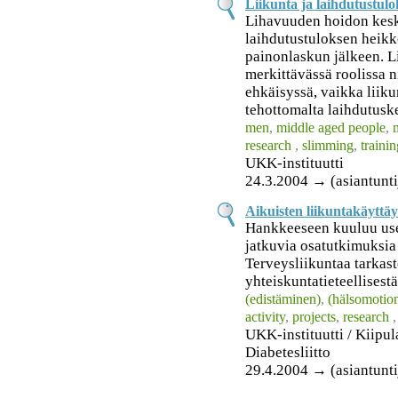
Liikunta ja laihdutustul
Lihavuuden hoidon kes
laihdutustuloksen heikk
painonlaskun jälkeen. L
merkittävässä roolissa
ehkäisyssä, vaikka liiku
tehottomalta laihdutuske
men
,
middle aged people
,
research
,
slimming
,
trainin
UKK-instituutti
24.3.2004 → (asiantunti
Aikuisten liikuntakäyttä
Hankkeeseen kuuluu usei
jatkuvia osatutkimuksia
Terveysliikuntaa tarkast
yhteiskuntatieteellisest
(edistäminen)
,
(hälsomotio
activity
,
projects
,
research
UKK-instituutti / Kiipu
Diabetesliitto
29.4.2004 → (asiantunti