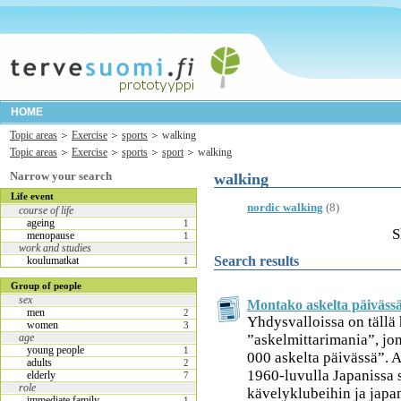
HOME
Topic areas
Exercise
sports
walking
Topic areas
Exercise
sports
sport
walking
Narrow your search
walking
Life event
nordic walking
(8)
course of life
ageing
1
S
menopause
1
work and studies
Search results
koulumatkat
1
Group of people
sex
Montako askelta päivässä 
men
2
Yhdysvalloissa on tällä 
women
3
”askelmittarimania”, jon
age
young people
1
000 askelta päivässä”. A
adults
2
1960-luvulla Japanissa s
elderly
7
role
kävelyklubeihin ja japan
immediate family
1