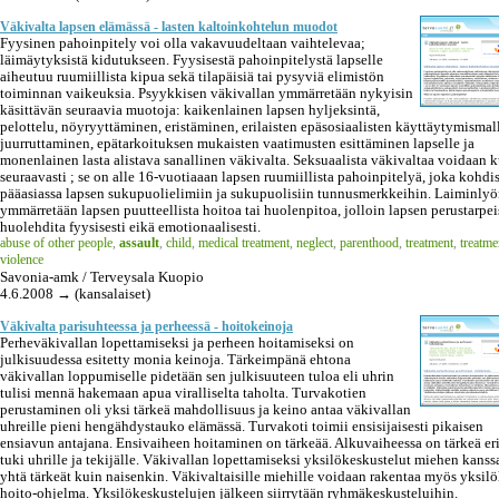
Väkivalta lapsen elämässä - lasten kaltoinkohtelun muodot
Fyysinen pahoinpitely voi olla vakavuudeltaan vaihtelevaa;
läimäytyksistä kidutukseen. Fyysisestä pahoinpitelystä lapselle
aiheutuu ruumiillista kipua sekä tilapäisiä tai pysyviä elimistön
toiminnan vaikeuksia. Psyykkisen väkivallan ymmärretään nykyisin
käsittävän seuraavia muotoja: kaikenlainen lapsen hyljeksintä,
pelottelu, nöyryyttäminen, eristäminen, erilaisten epäsosiaalisten käyttäytymismal
juurruttaminen, epätarkoituksen mukaisten vaatimusten esittäminen lapselle ja
monenlainen lasta alistava sanallinen väkivalta. Seksuaalista väkivaltaa voidaan k
seuraavasti ; se on alle 16-vuotiaaan lapsen ruumiillista pahoinpitelyä, joka kohdi
pääasiassa lapsen sukupuolielimiin ja sukupuolisiin tunnusmerkkeihin. Laiminlyö
ymmärretään lapsen puutteellista hoitoa tai huolenpitoa, jolloin lapsen perustarpei
huolehdita fyysisesti eikä emotionaalisesti.
abuse of other people
,
assault
,
child
,
medical treatment
,
neglect
,
parenthood
,
treatment
,
treatme
violence
Savonia-amk / Terveysala Kuopio
4.6.2008 → (kansalaiset)
Väkivalta parisuhteessa ja perheessä - hoitokeinoja
Perheväkivallan lopettamiseksi ja perheen hoitamiseksi on
julkisuudessa esitetty monia keinoja. Tärkeimpänä ehtona
väkivallan loppumiselle pidetään sen julkisuuteen tuloa eli uhrin
tulisi mennä hakemaan apua viralliselta taholta. Turvakotien
perustaminen oli yksi tärkeä mahdollisuus ja keino antaa väkivallan
uhreille pieni hengähdystauko elämässä. Turvakoti toimii ensisijaisesti pikaisen
ensiavun antajana. Ensivaiheen hoitaminen on tärkeää. Alkuvaiheessa on tärkeä eri
tuki uhrille ja tekijälle. Väkivallan lopettamiseksi yksilökeskustelut miehen kanss
yhtä tärkeät kuin naisenkin. Väkivaltaisille miehille voidaan rakentaa myös yksilö
hoito-ohjelma. Yksilökeskustelujen jälkeen siirrytään ryhmäkeskusteluihin.