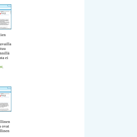
lien
uvailla
stuu
nnillä
sta ei
nt
,
llinen
a ovat
llinen