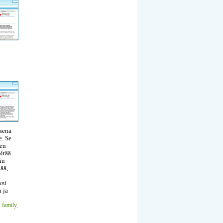
isena
e. Se
nen
pitää
in
jää,
ksi
 ja
,
family
,