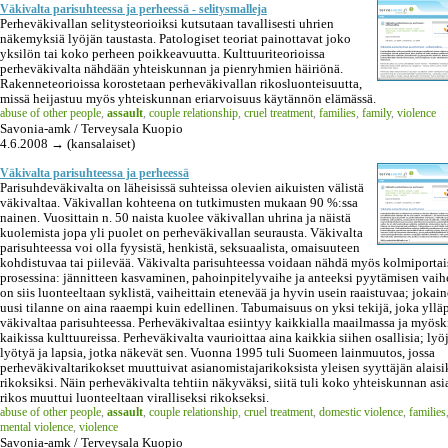
Väkivalta parisuhteessa ja perheessä - selitysmalleja
Perheväkivallan selitysteorioiksi kutsutaan tavallisesti uhrien
näkemyksiä lyöjän taustasta. Patologiset teoriat painottavat joko
yksilön tai koko perheen poikkeavuutta. Kulttuuriteorioissa
perheväkivalta nähdään yhteiskunnan ja pienryhmien häiriönä.
Rakenneteorioissa korostetaan perheväkivallan rikosluonteisuutta,
missä heijastuu myös yhteiskunnan eriarvoisuus käytännön elämässä.
abuse of other people
,
assault
,
couple relationship
,
cruel treatment
,
families
,
family
,
violence
Savonia-amk / Terveysala Kuopio
4.6.2008 → (kansalaiset)
Väkivalta parisuhteessa ja perheessä
Parisuhdeväkivalta on läheisissä suhteissa olevien aikuisten välistä
väkivaltaa. Väkivallan kohteena on tutkimusten mukaan 90 %:ssa
nainen. Vuosittain n. 50 naista kuolee väkivallan uhrina ja näistä
kuolemista jopa yli puolet on perheväkivallan seurausta. Väkivalta
parisuhteessa voi olla fyysistä, henkistä, seksuaalista, omaisuuteen
kohdistuvaa tai piilevää. Väkivalta parisuhteessa voidaan nähdä myös kolmiporta
prosessina: jännitteen kasvaminen, pahoinpitelyvaihe ja anteeksi pyytämisen vaih
on siis luonteeltaan syklistä, vaiheittain etenevää ja hyvin usein raaistuvaa; jokai
uusi tilanne on aina raaempi kuin edellinen. Tabumaisuus on yksi tekijä, joka yllä
väkivaltaa parisuhteessa. Perheväkivaltaa esiintyy kaikkialla maailmassa ja myösk
kaikissa kulttuureissa. Perheväkivalta vaurioittaa aina kaikkia siihen osallisia; lyö
lyötyä ja lapsia, jotka näkevät sen. Vuonna 1995 tuli Suomeen lainmuutos, jossa
perheväkivaltarikokset muuttuivat asianomistajarikoksista yleisen syyttäjän alaisi
rikoksiksi. Näin perheväkivalta tehtiin näkyväksi, siitä tuli koko yhteiskunnan asia
rikos muuttui luonteeltaan viralliseksi rikokseksi.
abuse of other people
,
assault
,
couple relationship
,
cruel treatment
,
domestic violence
,
families
mental violence
,
violence
Savonia-amk / Terveysala Kuopio