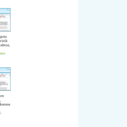
apsia
vielä
tahtoa,
ence
ien
,
n kanssa
t
,