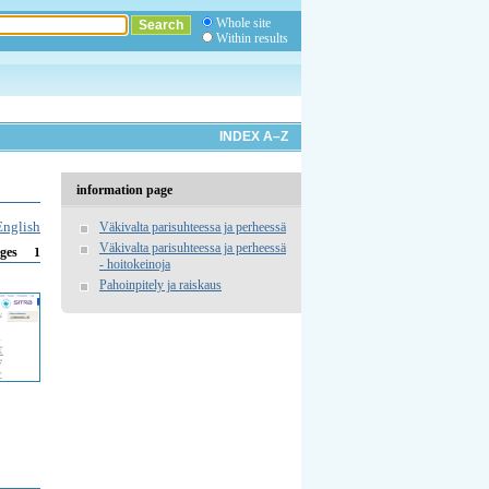
Whole site
Within results
INDEX A–Z
information page
English
Väkivalta parisuhteessa ja perheessä
Väkivalta parisuhteessa ja perheessä
1
ges
- hoitokeinoja
Pahoinpitely ja raiskaus