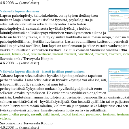
4.6.2008 → (kansalaiset)
Väkivalta lapsen elämässä
Lapsen pahoinpitely, kaltoinkohtelu, on nykyisen tietämyksen
mukaan laaja käsite, se voi sisältää fyysistä, psykologista ja
seksuaalista väkivaltaa sekä laiminlyontiä. Tieto lasten
pahoinpitelystä, seksuaalisesta hyväksikäytöstä ja hoidon
laiminlyönnistä on lisääntynyt viimeisen vuosikymmenen aikana ja
tieto on hätkähdyttävää, sillä nykyisinkin kaikkialla maailmassa satoja, tuhansia l
pahoinpidellään tai jätetään huoltamatta. Lasten ruumiillinen kuritus on perheissä 
tänäkin päivänä tavallista, kun lapsi on tottelematon ja tekee vastoin vanhempien 
vaikka ruumiillisen kurituksen kieltävä laki tuli voimaan Suomessa vuonna 1984.
assault
,
babies
,
child
,
cruel treatment
,
medical treatment
,
parenthood
,
treatment
,
treatment
,
viol
Savonia-amk / Terveysala Kuopio
4.6.2008 → (kansalaiset)
Väkivalta lapsen elämässä - insesti ja siihen puuttuminen
Valtaosa lapsen seksuaalisista hyväksikäyttötapauksista tapahtuu
perheen sisällä. Lasta seksuaalisesti hyväksikäyttäjä voi olla isä, äiti,
isäpuoli, äitipuoli, veli, sisko tai muu tuttu
perheyhteisössä.Nykytiedon mukaan hyväksikäyttäjät eivät erotu
selkeästi omaksi ryhmäkseen. He eivät erotu psyykkisten ongelmien
määrän, koulutuksen, ammatin, tulojen tai useimpien persoonallisten ominaisuuks
suhteen merkittävästi ei - hyväksikäyttäjistä. Kun insestiä epäillään tai se paljastuu
siihen liittyy suuri määrä salailua, kieltämistä ja torjuntaa sekä lähipiirissä että se
työskentelevissä tahoissa. Insesti-perheen hoito on hyvin pitkällistä.
abuse of other people
,
assault
,
child
,
incest
,
medical treatment
,
parenthood
,
treatment
,
treatmen
violence
Savonia-amk / Terveysala Kuopio
4.6.2008 → (kansalaiset)