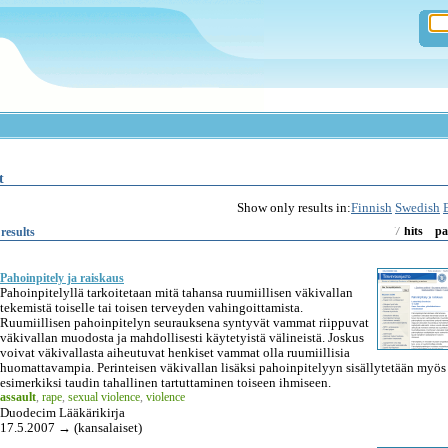
t
Show only results in:
Finnish
Swedish
7
results
hits
pa
Pahoinpitely ja raiskaus
Pahoinpitelyllä tarkoitetaan mitä tahansa ruumiillisen väkivallan
tekemistä toiselle tai toisen terveyden vahingoittamista.
Ruumiillisen pahoinpitelyn seurauksena syntyvät vammat riippuvat
väkivallan muodosta ja mahdollisesti käytetyistä välineistä. Joskus
voivat väkivallasta aiheutuvat henkiset vammat olla ruumiillisia
huomattavampia. Perinteisen väkivallan lisäksi pahoinpitelyyn sisällytetään myös
esimerkiksi taudin tahallinen tartuttaminen toiseen ihmiseen.
assault
,
rape
,
sexual violence
,
violence
Duodecim Lääkärikirja
17.5.2007 → (kansalaiset)