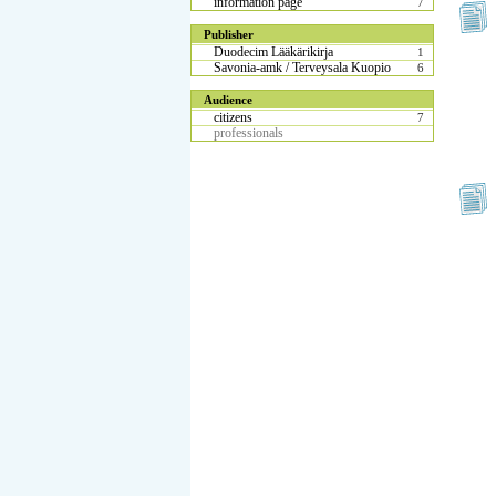
information page
7
Publisher
Duodecim Lääkärikirja
1
Savonia-amk / Terveysala Kuopio
6
Audience
citizens
7
professionals