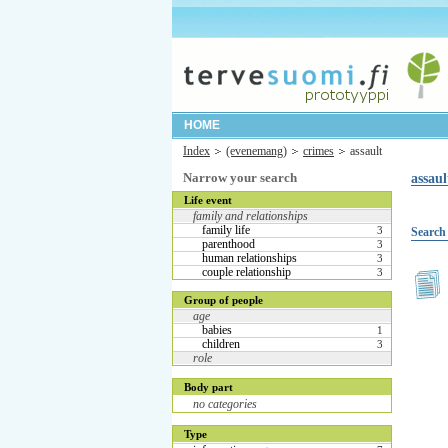
HOME
Index
(evenemang)
crimes
assault
Narrow your search
assaul
Life event
family and relationships
family life
3
Search 
parenthood
3
human relationships
3
couple relationship
3
Group of people
age
babies
1
children
3
role
Body part
no categories
Type