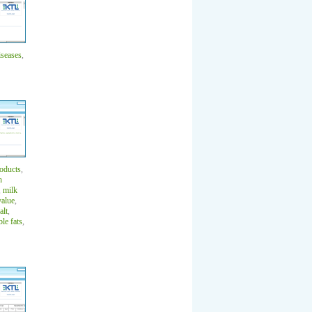
iseases
,
roducts
,
h
,
milk
value
,
alt
,
le fats
,