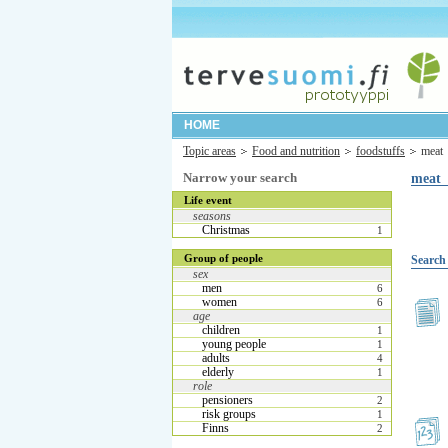
HOME
Topic areas
Food and nutrition
foodstuffs
meat
Narrow your search
meat
Life event
seasons
Christmas
1
Group of people
Search 
sex
men
6
women
6
age
children
1
young people
1
adults
4
elderly
1
role
pensioners
2
risk groups
1
Finns
2