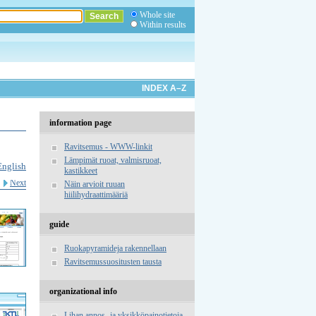
Whole site
Within results
INDEX A–Z
information page
Ravitsemus - WWW-linkit
Lämpimät ruoat, valmisruoat,
English
kastikkeet
Next
Näin arvioit ruuan
hiilihydraattimääriä
guide
Ruokapyramideja rakennellaan
Ravitsemussuositusten tausta
organizational info
Lihan annos- ja yksikköpainotietoja