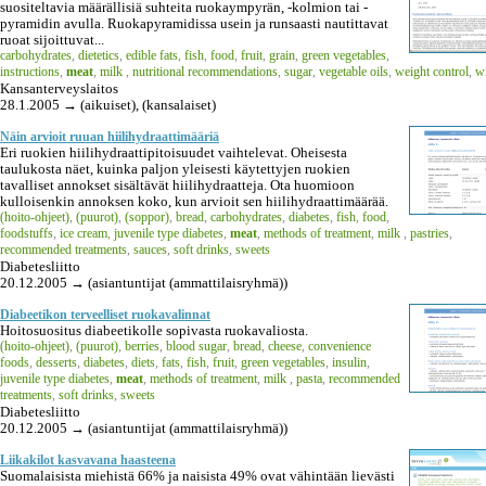
suositeltavia määrällisiä suhteita ruokaympyrän, -kolmion tai -
pyramidin avulla. Ruokapyramidissa usein ja runsaasti nautittavat
ruoat sijoittuvat...
carbohydrates
,
dietetics
,
edible fats
,
fish
,
food
,
fruit
,
grain
,
green vegetables
,
instructions
,
meat
,
milk
,
nutritional recommendations
,
sugar
,
vegetable oils
,
weight control
,
wi
Kansanterveyslaitos
28.1.2005 → (aikuiset), (kansalaiset)
Näin arvioit ruuan hiilihydraattimääriä
Eri ruokien hiilihydraattipitoisuudet vaihtelevat. Oheisesta
taulukosta näet, kuinka paljon yleisesti käytettyjen ruokien
tavalliset annokset sisältävät hiilihydraatteja. Ota huomioon
kulloisenkin annoksen koko, kun arvioit sen hiilihydraattimäärää.
(hoito-ohjeet)
,
(puurot)
,
(soppor)
,
bread
,
carbohydrates
,
diabetes
,
fish
,
food
,
foodstuffs
,
ice cream
,
juvenile type diabetes
,
meat
,
methods of treatment
,
milk
,
pastries
,
recommended treatments
,
sauces
,
soft drinks
,
sweets
Diabetesliitto
20.12.2005 → (asiantuntijat (ammattilaisryhmä))
Diabeetikon terveelliset ruokavalinnat
Hoitosuositus diabeetikolle sopivasta ruokavaliosta.
(hoito-ohjeet)
,
(puurot)
,
berries
,
blood sugar
,
bread
,
cheese
,
convenience
foods
,
desserts
,
diabetes
,
diets
,
fats
,
fish
,
fruit
,
green vegetables
,
insulin
,
juvenile type diabetes
,
meat
,
methods of treatment
,
milk
,
pasta
,
recommended
treatments
,
soft drinks
,
sweets
Diabetesliitto
20.12.2005 → (asiantuntijat (ammattilaisryhmä))
Liikakilot kasvavana haasteena
Suomalaisista miehistä 66% ja naisista 49% ovat vähintään lievästi