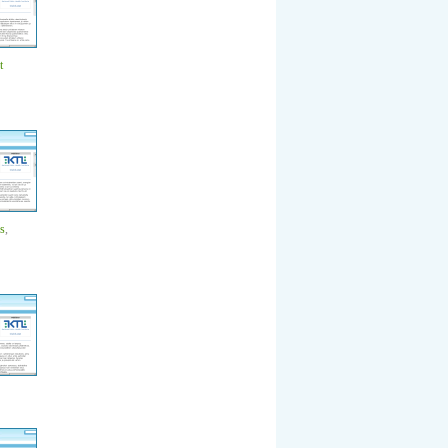
t
es
,