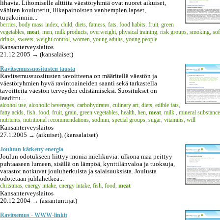
lihavia. Lihomiselle alttiita väestöryhmiä ovat nuoret aikuiset,
vähiten koulutetut, liikapainoisten vanhempien lapset,
tupakoinnin...
berries
,
body mass index
,
child
,
diets
,
fatness
,
fats
,
food habits
,
fruit
,
green
vegetables
,
meat
,
men
,
milk products
,
overweight
,
physical training
,
risk groups
,
smoking
,
sof
drinks
,
sweets
,
weight control
,
women
,
young adults
,
young people
Kansanterveyslaitos
21.12.2005 → (kansalaiset)
Ravitsemussuositusten tausta
Ravitsemussuositusten tavoitteena on määritellä väestön ja
väestöryhmien hyvä ravintoaineiden saanti sekä tarkastella
tavoitteita väestön terveyden edistämiseksi. Suositukset on
laadittu...
alcohol use
,
alcoholic beverages
,
carbohydrates
,
culinary art
,
diets
,
edible fats
,
fatty acids
,
fish
,
food
,
fruit
,
grain
,
green vegetables
,
health
,
hen
,
meat
,
milk
,
mineral substanc
nutrients
,
nutritional recommendations
,
sodium
,
special groups
,
sugar
,
vitamins
,
will
Kansanterveyslaitos
27.1.2005 → (aikuiset), (kansalaiset)
Jouluun kätketty energia
Joulun odotukseen liittyy monia mielikuvia: ulkona maa peittyy
puhtaaseen lumeen, sisällä on lämpöä, kynttilänvaloa ja tuoksuja,
varastot notkuvat jouluherkuista ja salaisuuksista. Joulusta
odotetaan juhlahetkeä...
christmas
,
energy intake
,
energy intake
,
fish
,
food
,
meat
Kansanterveyslaitos
20.12.2004 → (asiantuntijat)
Ravitsemus - WWW-linkit