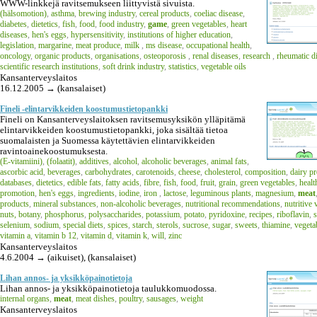
WWW-linkkejä ravitsemukseen liittyvistä sivuista.
(hälsomotion)
,
asthma
,
brewing industry
,
cereal products
,
coeliac disease
,
diabetes
,
dietetics
,
fish
,
food
,
food industry
,
game
,
green vegetables
,
heart
diseases
,
hen's eggs
,
hypersensitivity
,
institutions of higher education
,
legislation
,
margarine
,
meat produce
,
milk
,
ms disease
,
occupational health
,
oncology
,
organic products
,
organisations
,
osteoporosis
,
renal diseases
,
research
,
rheumatic d
scientific research institutions
,
soft drink industry
,
statistics
,
vegetable oils
Kansanterveyslaitos
16.12.2005 → (kansalaiset)
Fineli -elintarvikkeiden koostumustietopankki
Fineli on Kansanterveyslaitoksen ravitsemusyksikön ylläpitämä
elintarvikkeiden koostumustietopankki, joka sisältää tietoa
suomalaisten ja Suomessa käytettävien elintarvikkeiden
ravintoainekoostumuksesta.
(E-vitamiini)
,
(folaatit)
,
additives
,
alcohol
,
alcoholic beverages
,
animal fats
,
ascorbic acid
,
beverages
,
carbohydrates
,
carotenoids
,
cheese
,
cholesterol
,
composition
,
dairy p
databases
,
dietetics
,
edible fats
,
fatty acids
,
fibre
,
fish
,
food
,
fruit
,
grain
,
green vegetables
,
healt
promotion
,
hen's eggs
,
ingredients
,
iodine
,
iron
,
lactose
,
leguminous plants
,
magnesium
,
meat
products
,
mineral substances
,
non-alcoholic beverages
,
nutritional recommendations
,
nutritive 
nuts, botany
,
phosphorus
,
polysaccharides
,
potassium
,
potato
,
pyridoxine
,
recipes
,
riboflavin
,
s
selenium
,
sodium
,
special diets
,
spices
,
starch
,
sterols
,
sucrose
,
sugar
,
sweets
,
thiamine
,
vegetab
vitamin a
,
vitamin b 12
,
vitamin d
,
vitamin k
,
will
,
zinc
Kansanterveyslaitos
4.6.2004 → (aikuiset), (kansalaiset)
Lihan annos- ja yksikköpainotietoja
Lihan annos- ja yksikköpainotietoja taulukkomuodossa.
internal organs
,
meat
,
meat dishes
,
poultry
,
sausages
,
weight
Kansanterveyslaitos