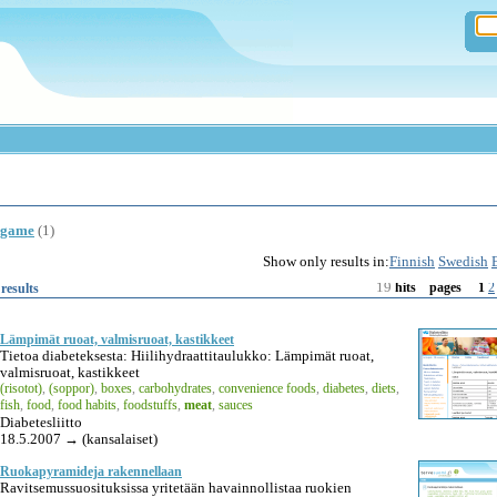
game
(1)
Show only results in:
Finnish
Swedish
19
1
2
results
hits
pages
Lämpimät ruoat, valmisruoat, kastikkeet
Tietoa diabeteksesta: Hiilihydraattitaulukko: Lämpimät ruoat,
valmisruoat, kastikkeet
(risotot)
,
(soppor)
,
boxes
,
carbohydrates
,
convenience foods
,
diabetes
,
diets
,
fish
,
food
,
food habits
,
foodstuffs
,
meat
,
sauces
Diabetesliitto
18.5.2007 → (kansalaiset)
Ruokapyramideja rakennellaan
Ravitsemussuosituksissa yritetään havainnollistaa ruokien