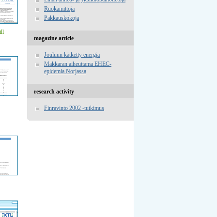
Ruokamittoja
Pakkauskokoja
ll
magazine article
Jouluun kätketty energia
Makkaran aiheuttama EHEC-
epidemia Norjassa
research activity
Finravinto 2002 -tutkimus