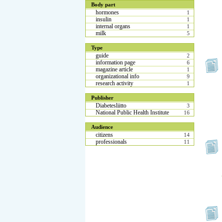
Body part
hormones
1
insulin
1
internal organs
1
milk
5
Type
guide
2
information page
6
magazine article
1
organizational info
9
research activity
1
Publisher
Diabetesliitto
3
National Public Health Institute
16
Audience
citizens
14
professionals
11